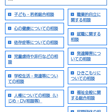
子ども・若者総合相談
職業的自立に
関する相談
心の健康についての相談
就職に関する
相談
依存症等についての相談
発達障害につ
児童虐待や非行などの相
いての相談
談
ひきこもりに
学校生活・発達等につい
ついての相談
ての相談
福祉全般に関
人権についての相談（い
する総合相談
じめ・DV相談等）
民間団体の相