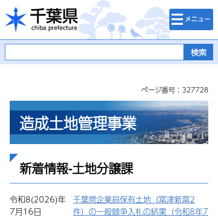
検索・メニュ
千葉県
ー
ページ番号：327728
造成土地管理事業
新着情報-土地分譲課
令和8(2026)年
千葉県企業局保有土地（富津新富2
7月16日
件）の一般競争入札の結果（令和8年7