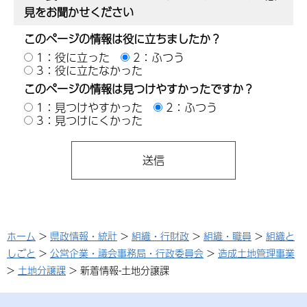
見をお聞かせください
このページの情報は役に立ちましたか？
1：役に立った
2：ふつう
3：役に立たなかった
このページの情報は見つけやすかったですか？
1：見つけやすかった
2：ふつう
3：見つけにくかった
ホーム
>
県政情報・統計
>
組織・行財政
>
組織・職員
>
組織と
しごと
>
公営企業・議会事務局・行政委員会
>
造成土地管理事業
>
土地分譲課
> 新着情報-土地分譲課