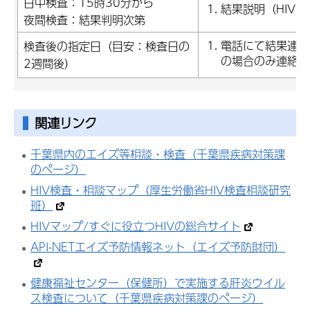
日中検査：15時30分から
結果説明（HIV
夜間検査：結果判明次第
電話にて結果連絡
検査後の指定日（目安：検査日の
の場合のみ連絡
2週間後）
関連リンク
千葉県内のエイズ等相談・検査（千葉県疾病対策課
のページ）
HIV検査・相談マップ（厚生労働省HIV検査相談研究
班）
HIVマップ/すぐに役立つHIVの総合サイト
API-NETエイズ予防情報ネット（エイズ予防財団）
健康福祉センター（保健所）で実施する肝炎ウイル
ス検査について（千葉県疾病対策課のページ）