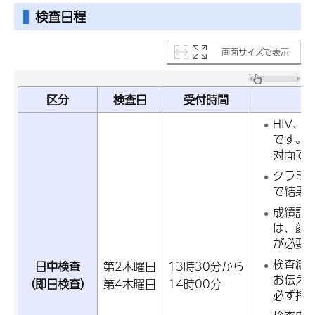
検査日程
画面サイズで表示
区分
検査日
受付時間
HIV、
です。
対面で
クラミ
で結果
成績証
は、顔
が必要
検査結
日中検査
第2木曜日
13時30分から
お伝え
（即日検査）
第4木曜日
14時00分
必ず持