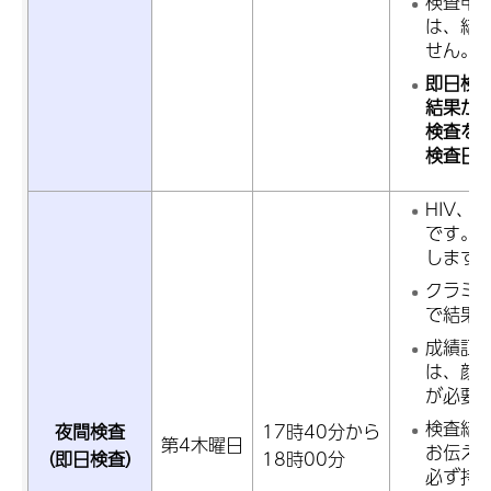
検査申
は、結
せん。
即日検査
結果が
検査を
検査日
HIV、
です。
します
クラミ
で結果
成績証
は、顔
が必要
検査結
夜間検査
17時40分から
第4木曜日
お伝え
（即日検査）
18時00分
必ず持