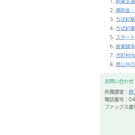
創業支援
補助金・
ちば起業
ちば起業
スタート
産業競争
市町村向
県以外の
お問い合わせ
所属課室：
商
電話番号：043
ファックス番号：