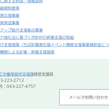
に関する相談・情報提供
融資制度等
家応援事業
家育成事業
アップ総合支援拠点事業
力強化法に基づく市町村の創業支援の取組
け支援施策（ちば起業家応援イベント開催支援事業補助金につ
機関による起業・創業支援施策
工労働部経営支援課
経営支援班
-223-2712
043-227-4757