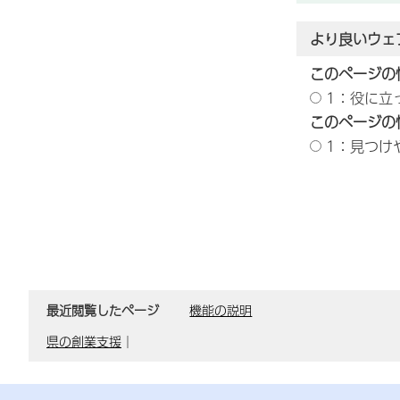
より良いウェ
このページの
1：役に立
このページの
1：見つけ
最近閲覧したページ
機能の説明
県の創業支援
｜