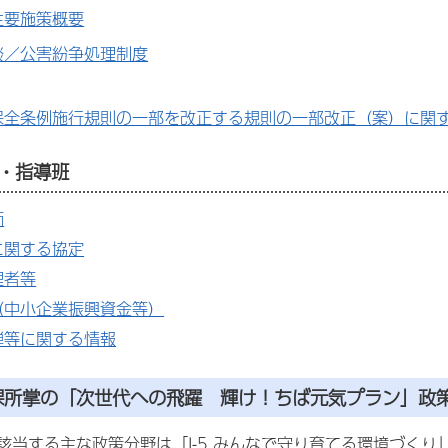
主要施策概要
談／公害紛争処理制度
保全条例施行規則の一部を改正する規則の一部改正（案）に関
・指導班
価
に関する協定
理者等
（中小企業振興資金等）
弾等に関する情報
課所掌の「次世代への飛躍 輝け！ちば元気プラン」政
該当する主な政策分野は「I-5 みんなで守り育てる環境づくり