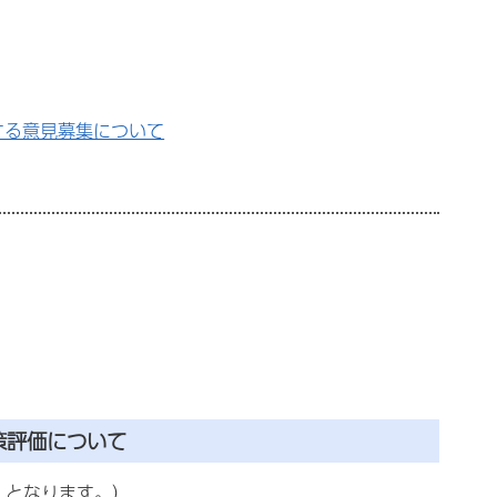
する意見募集について
策評価について
」となります。）