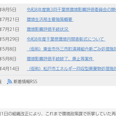
)年8月5日
令和8年度第3回千葉県環境影響評価委員会の開催
)年7月21日
環境生活部主要施策概要
)年7月21日
環境影響評価手続状況
)年5月29日
令和8年度千葉県環境月間表彰式について
)年5月8日
（仮称）東金市外三市町清掃組合新ごみ処理施
)年5月8日
環境影響評価手続終了、廃止等案件
)年4月14日
（仮称）松戸市エネルギー回収型廃棄物処理施
覧
新着情報RSS
月1日の組織改正により、これまで環境政策課で所掌していた