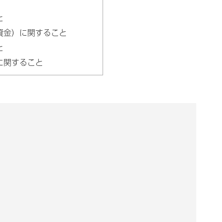
と
資金）に関すること
と
に関すること