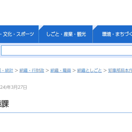
・文化・スポーツ
しごと・産業・観光
環境・まちづ
報・統計
>
組織・行財政
>
組織・職員
>
組織としごと
>
知事部局本
24)年3月27日
策課