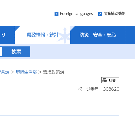
Foreign Languages
閲覧補助機能
くり
県政情報・統計
防災・安全・安心
庁各課
>
環境生活部
> 環境政策課
ページ番号：308620