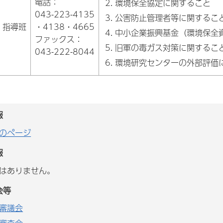
電話：
環境保全協定に関すること
043-223-4135
公害防止管理者等に関するこ
・指導班
・4138・4665
中小企業振興基金（環境保全
ファックス：
旧軍の毒ガス対策に関するこ
043-222-8044
環境研究センターの外部評価
報
のページ
報
はありません。
会等
審議会