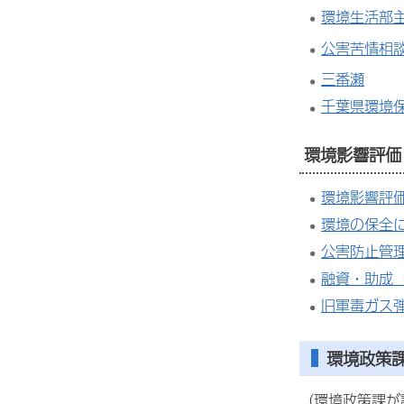
環境生活部
公害苦情相
三番瀬
千葉県環境
環境影響評価
環境影響評
環境の保全
公害防止管
融資・助成
旧軍毒ガス
環境政策
（環境政策課が