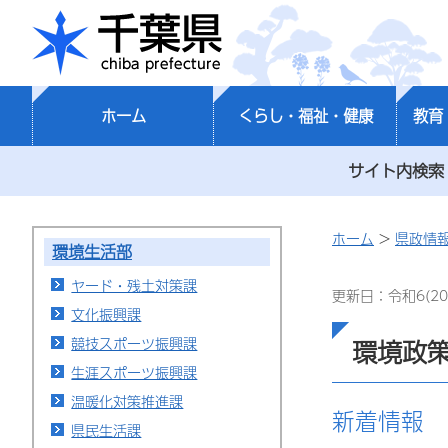
千葉県
ホーム
くらし・福祉・健康
教育
サイト内検索
ホーム
>
県政情
環境生活部
ヤード・残土対策課
更新日：令和6(20
文化振興課
競技スポーツ振興課
環境政
生涯スポーツ振興課
温暖化対策推進課
新着情報
県民生活課