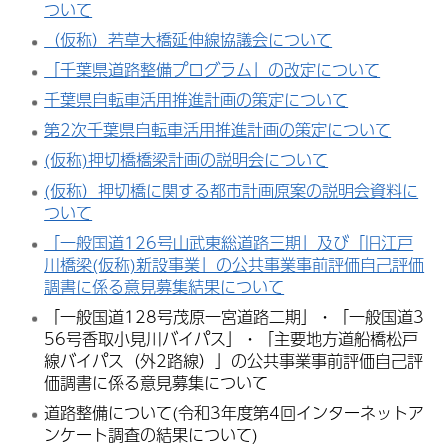
ついて
（仮称）若草大橋延伸線協議会について
「千葉県道路整備プログラム」の改定について
千葉県自転車活用推進計画の策定について
第2次千葉県自転車活用推進計画の策定について
(仮称)押切橋橋梁計画の説明会について
(仮称）押切橋に関する都市計画原案の説明会資料に
ついて
「一般国道126号山武東総道路三期」及び「旧江戸
川橋梁(仮称)新設事業」の公共事業事前評価自己評価
調書に係る意見募集結果について
「一般国道128号茂原一宮道路二期」・「一般国道3
56号香取小見川バイパス」・「主要地方道船橋松戸
線バイパス（外2路線）」の公共事業事前評価自己評
価調書に係る意見募集について
道路整備について(令和3年度第4回インターネットア
ンケート調査の結果について)