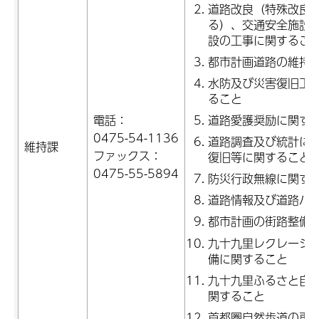
道路改良（特殊改良
る）、交通安全施設
設の工事に関するこ
都市計画道路の維持
水防及び災害復旧工
ること
電話：
道路愛護奨励に関す
0475-54-1136
道路調査及び統計に
維持課
ファックス：
復旧等に関すること
0475-55-5894
防災行政無線に関す
道路情報及び道路パ
都市計画の街路整備
九十九里レクレーシ
備に関すること
九十九里ふるさと自
関すること
首都圏自然歩道の再