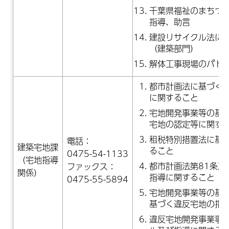
千葉県福祉のまちづ
指導、助言
建設リサイクル法に
（建築部門）
解体工事現場のパト
都市計画法に基づく
に関すること
宅地開発事業等の基
宅地の認定等に関す
租税特別措置法に基
電話：
建築宅地課
ること
0475-54-1133
（宅地指導
都市計画法第81条及
ファックス：
関係）
指導に関すること
0475-55-5894
宅地開発事業等の基準
基づく違反宅地の指
違反宅地開発事業事