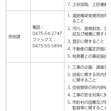
土砂採取、土砂運搬
道路橋梁架換用地等
ること
電話：
河川、急傾斜地、交
0475-54-2747
収及び補償に関する
用地課
ファックス：
登記に関すること
0475-55-5894
不動産の鑑定評価に
税務署との事前協議
工事の企画、調査及
技術に関する所内各
に関すること
技術関係の所内研修
工事の安全対策に関
市町村の国費及び県
監督等に関すること