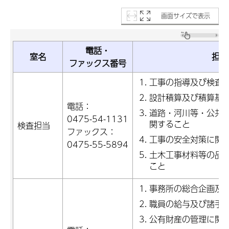
画面サイズで表示
電話・
室名
担当
ファックス番号
工事の指導及び検査
設計積算及び積算基
電話：
道路・河川等・公共
0475-54-1131
関すること
検査担当
ファックス：
工事の安全対策に関
0475-55-5894
土木工事材料等の品
こと
事務所の総合企画及
職員の給与及び諸手
公有財産の管理に関