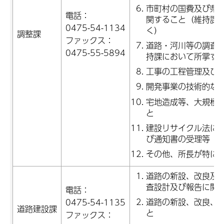
市町村の国費及び県
電話：
関すること（維持課
0475-54-1134
く）
調整課
ファックス：
道路・河川等の調査
0475-55-5894
持課において所掌す
工事の工程管理及び
開発事業の技術的な
宅地造成等、大規模
と
建設リサイクル法に
び通知書の受理等（
その他、所長が特に
道路の新設、改良及
査設計及び報告に関
電話：
道路の新設、改良、
0475-54-1135
道路建設課
と
ファックス：