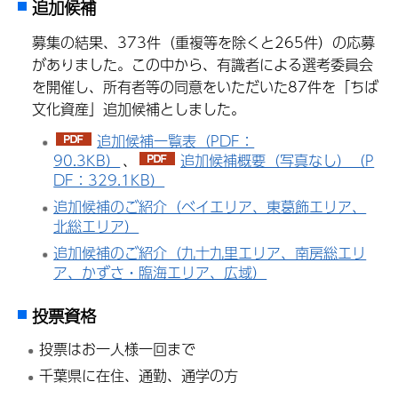
追加候補
募集の結果、373件（重複等を除くと265件）の応募
がありました。この中から、有識者による選考委員会
を開催し、所有者等の同意をいただいた87件を「ちば
文化資産」追加候補としました。
追加候補一覧表（PDF：
90.3KB）
、
追加候補概要（写真なし）（P
DF：329.1KB）
追加候補のご紹介（ベイエリア、東葛飾エリア、
北総エリア）
追加候補のご紹介（九十九里エリア、南房総エリ
ア、かずさ・臨海エリア、広域）
投票資格
投票はお一人様一回まで
千葉県に在住、通勤、通学の方