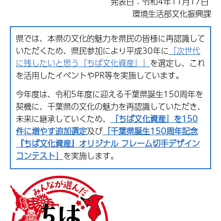
発表日：令和4年11月17日
環境生活部文化振興課
県では、本県の文化的魅力を県民の皆様に再認識して
いただくため、県民参加により平成30年に
「次世代
に残したいと思う『ちば文化資産』」
を選定し、これ
を活用したイベントやPR等を実施しています。
今年度は、令和5年度に迎える千葉県誕生150周年を
契機に、千葉県の文化の魅力を再認識していただき、
未来に継承していくため、
「ちば文化資産」を150
件に増やす追加選定
及び
「千葉県誕生150周年記念
『ちば文化資産』オリジナル フレーム切手デザイン
コンテスト」
を実施します。