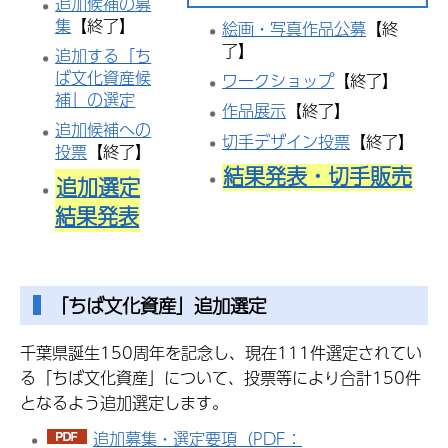
追加候補の募
集
【終了】
絵画・写真作品公募
【終
了】
追加する「ち
ば文化資産候
ワークショップ
【終了】
補」の選定
作品展示
【終了】
追加候補への
切手デザイン投票
【終了】
投票
【終了】
結果発表・切手販売
追加選定
結果発表
「ちば文化資産」追加選定
千葉県誕生150周年を記念し、現在111件選定されてい
る「ちば文化資産」について、投票等により合計150件
となるよう追加選定します。
追加募集・選定要項（PDF：