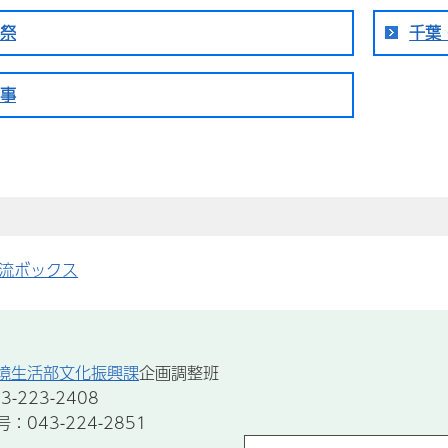
祭
千葉
事
流ボックス
境生活部文化振興課
企画調整班
-223-2408
043-224-2851