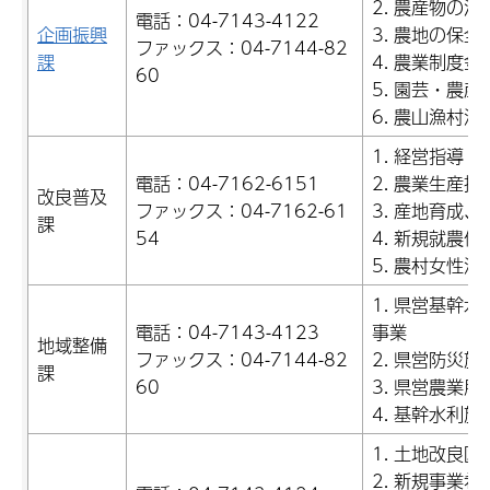
2. 農産物の
電話：04-7143-4122
企画振興
3. 農地の保
ファックス：04-7144-82
課
4. 農業制度金
60
5. 園芸・農
6. 農山漁村
1. 経営指導・
電話：04-7162-6151
2. 農業生産
改良普及
ファックス：04-7162-61
3. 産地育成
課
54
4. 新規就農促
5. 農村女性
1. 県営基幹
電話：04-7143-4123
事業
地域整備
ファックス：04-7144-82
2. 県営防災
課
60
3. 県営農業
4. 基幹水利
1. 土地改良区
2. 新規事業