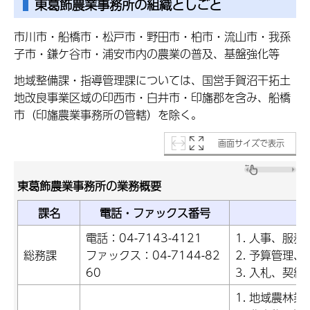
東葛飾農業事務所の組織としごと
市川市・船橋市・松戸市・野田市・柏市・流山市・我孫
子市・鎌ケ谷市・浦安市内の農業の普及、基盤強化等
地域整備課・指導管理課については、国営手賀沼干拓土
地改良事業区域の印西市・白井市・印旛郡を含み、船橋
市（印旛農業事務所の管轄）を除く。
画面サイズで表示
東葛飾農業事務所の業務概要
課名
電話・ファックス番号
電話：04-7143-4121
1. 人事、服務
総務課
ファックス：04-7144-82
2. 予算管理、
60
3. 入札、契約
1. 地域農林