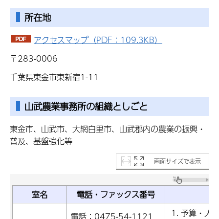
所在地
アクセスマップ（PDF：109.3KB）
〒283-0006
千葉県東金市東新宿1-11
山武農業事務所の組織としごと
東金市、山武市、大網白里市、山武郡内の農業の振興・
普及、基盤強化等
画面サイズで表示
室名
電話・ファックス番号
予算・人
電話：0475-54-1121