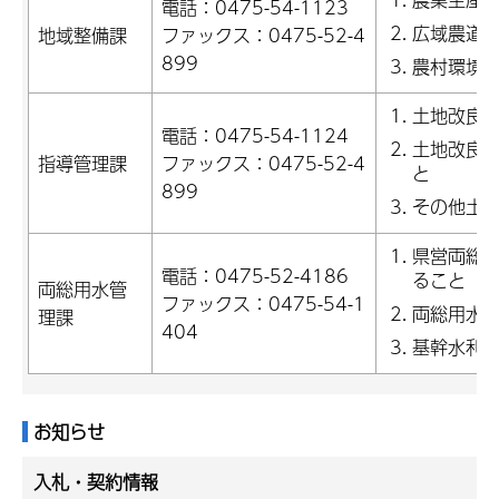
電話：0475-54-1123
広域農道
地域整備課
ファックス：0475-52-4
899
農村環境
土地改良
電話：0475-54-1124
土地改良
指導管理課
ファックス：0475-52-4
と
899
その他土
県営両総
電話：0475-52-4186
ること
両総用水管
ファックス：0475-54-1
両総用水
理課
404
基幹水利
お知らせ
入札・契約情報