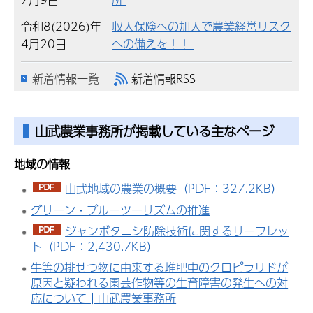
令和8(2026)年
収入保険への加入で農業経営リスク
4月20日
への備えを！！
新着情報一覧
新着情報RSS
山武農業事務所が掲載している主なページ
地
域の情報
山武地域の農業の概要（PDF：327.2KB）
グリーン・ブルーツーリズムの推進
ジャンボタニシ防除技術に関するリーフレッ
ト（PDF：2,430.7KB）
牛等の排せつ物に由来する堆肥中のクロピラリドが
原因と疑われる園芸作物等の生育障害の発生への対
応について┃山武農業事務所