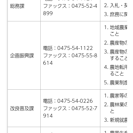
入札・契
総務課
ファックス：0475-52-4
899
庶務に関
地域農業
こと
農産物の
電話：0475-54-1122
農産物の
企画振興課
ファックス：0475-55-8
すること
614
農地転用
ること
農業制度
農家等の
電話：0475-54-0226
農林業の
改良普及課
ファックス：0475-52-7
と
914
新規就農
農業生産