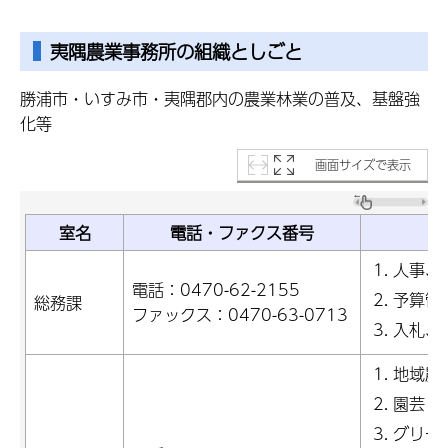
夷隅農業事務所の組織としごと
勝浦市・いすみ市・夷隅郡内の農業林業の普及、基盤強
化等
画面サイズで表示
室名
電話・ファクス番号
人事、
電話：0470-62-2155
予算管
総務課
ファックス：0470-63-0713
入札、
地域農
園芸・
グリー