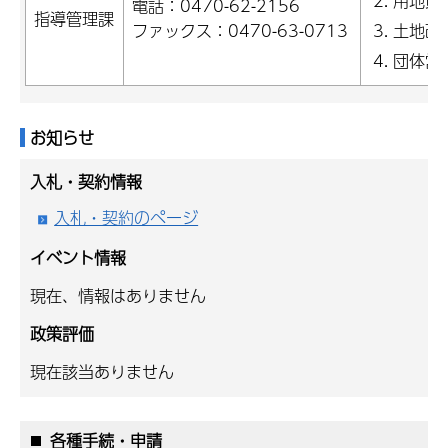
用地買
電話：0470-62-2156
指導管理課
ファックス：0470-63-0713
土地改
団体営
お知らせ
入札・契約情報
入札・契約のページ
イベント情報
現在、情報はありません
政策評価
現在該当ありません
各種手続・申請