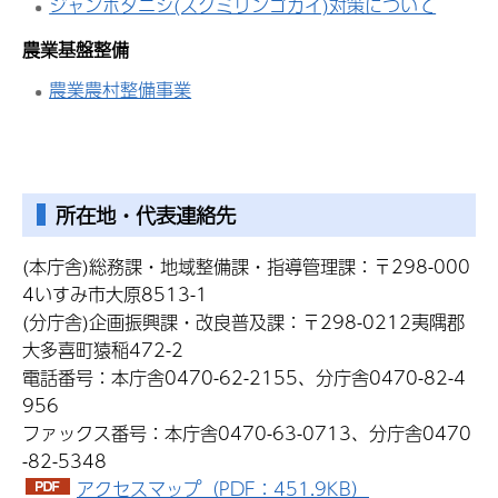
ジャンボタニシ(スクミリンゴガイ)対策について
農業基盤整備
農業農村整備事業
所在地・代表連絡先
(本庁舎)総務課・地域整備課・指導管理課：〒298-000
4いすみ市大原8513-1
(分庁舎)企画振興課・改良普及課：〒298-0212夷隅郡
大多喜町猿稲472-2
電話番号：本庁舎0470-62-2155、分庁舎0470-82-4
956
ファックス番号：本庁舎0470-63-0713、分庁舎0470
-82-5348
アクセスマップ（PDF：451.9KB）