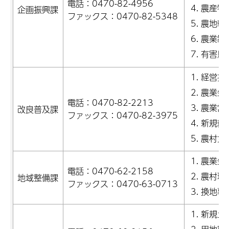
電話：0470-82-4956
農産物
企画振興課
ファックス：0470-82-5348
農地転
農業制
有害鳥
経営指
農業生
電話：0470-82-2213
農業営
改良普及課
ファックス：0470-82-3975
新規就
農村女
農業生
電話：0470-62-2158
農村環
地域整備課
ファックス：0470-63-0713
換地事
新規土