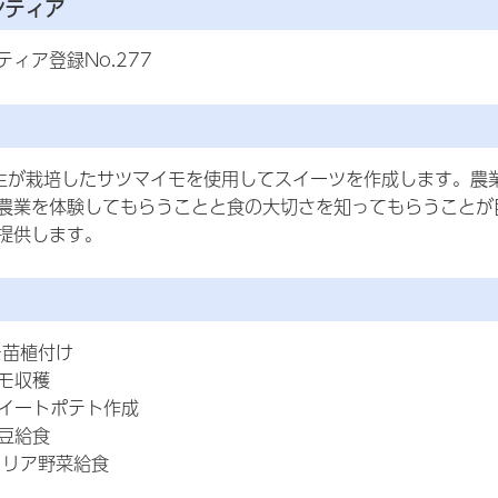
ンティア
ィア登録No.277
生が栽培したサツマイモを使用してスイーツを作成します。農
農業を体験してもらうことと食の大切さを知ってもらうことが
提供します。
モ苗植付け
イモ収穫
スイートポテト作成
枝豆給食
タリア野菜給食