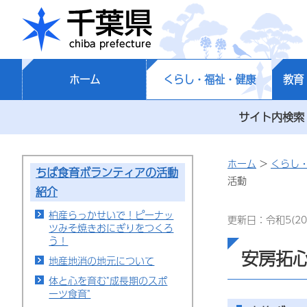
千葉県
ホーム
くらし・福祉・健康
教育
サイト内検索
ホーム
>
くらし
ちば食育ボランティアの活動
活動
紹介
柏産らっかせいで！ピーナッ
更新日：令和5(20
ツみそ焼きおにぎりをつくろ
う！
安房拓
地産地消の地元について
体と心を育む"成長期のスポ
ーツ食育"