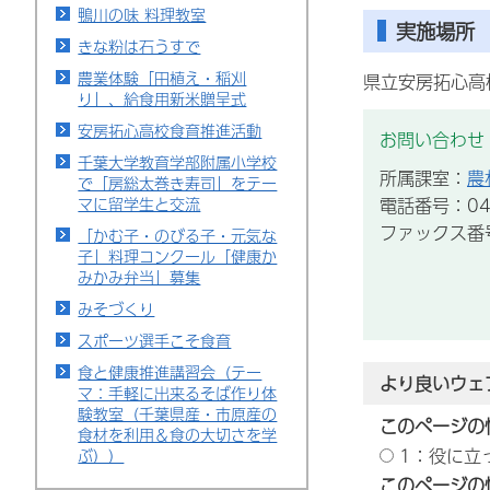
鴨川の味 料理教室
実施場所
きな粉は石うすで
農業体験「田植え・稲刈
県立安房拓心高
り」、給食用新米贈呈式
安房拓心高校食育推進活動
お問い合わせ
千葉大学教育学部附属小学校
所属課室：
農
で「房総太巻き寿司」をテー
マに留学生と交流
電話番号：043
ファックス番号：
「かむ子・のびる子・元気な
子」料理コンクール「健康か
みかみ弁当」募集
みそづくり
スポーツ選手こそ食育
食と健康推進講習会（テー
より良いウェ
マ：手軽に出来るそば作り体
験教室（千葉県産・市原産の
このページの
食材を利用＆食の大切さを学
1：役に立
ぶ））
このページの