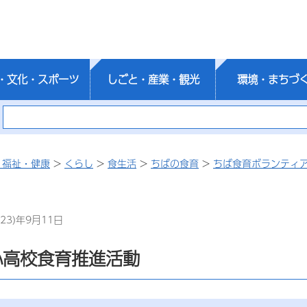
・文化・スポーツ
しごと・産業・観光
環境・まちづ
・福祉・健康
>
くらし
>
食生活
>
ちばの食育
>
ちば食育ボランティ
23)年9月11日
心高校食育推進活動