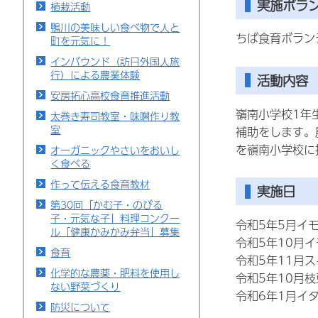
実施ボラ
植栽活動
鴨川の美味しい食べ物で人と
ちば食育ボランテ
町を元気に！
インバウンド（訪日外国人旅
行）による農業体験
活動内容
安房拓心高校食育推進活動
嶺南小学校1年
太巻き寿司教室・味噌作り教
室
補助をします。
を嶺南小学校に
オーガニックやさいをおいし
く食べる
作って伝える食育教材
実施日
第30回「かむ子・のびる
子・元気な子」料理コンクー
令和5年5月イ
ル「健康かみかみ弁当」募集
令和5年10月
食育
令和5年11月
化学的な農薬・肥料を使用し
令和5年10月
ない野菜づくり
令和6年1月イ
防災について