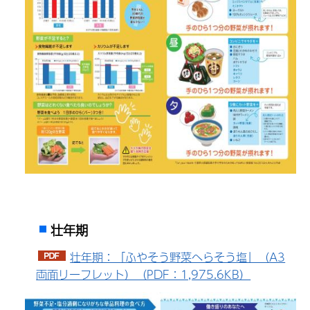
壮年期
壮年期：「ふやそう野菜へらそう塩」（A3
両面リーフレット）（PDF：1,975.6KB）