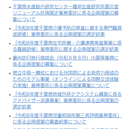
千葉県水産総合研究センター種苗生産研究所展示室
リニューアル計画策定業務委託に係る企画提案の募
集について
「令和8年度千葉県介護予防の推進に資する専門職育
成研修」業務委託に係る企画提案の選定結果
「令和8年度千葉県在宅医療・介護連携推進事業に係
る職員研修」業務委託に関する企画提案の選定結果
豪州訪日旅行商談会（令和８年８月）出展等業務に
係る企画提案の募集について
県立中高一貫校における外国語による発信力育成の
ためのモデル事業（オンラインによる国際交流体験
の実施）業務委託に係る企画提案募集について
「令和8年度千葉県地域包括ケアシステム構築に係る
アドバイザー派遣事業」業務委託に係る企画提案の
選定結果
「令和8年度千葉県児童相談所第三者評価業務委託」
に係る企画提案の審査結果について