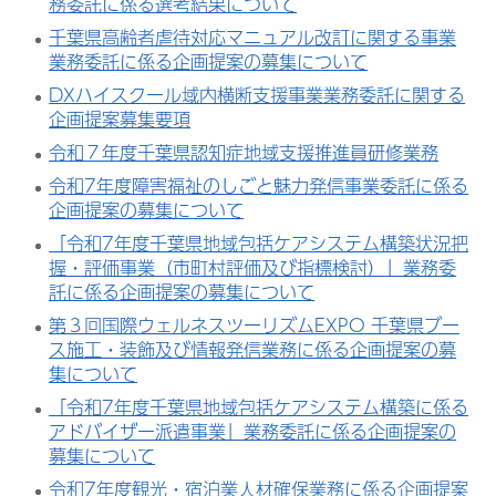
務委託に係る選考結果について
千葉県高齢者虐待対応マニュアル改訂に関する事業
業務委託に係る企画提案の募集について
DXハイスクール域内横断支援事業業務委託に関する
企画提案募集要項
令和７年度千葉県認知症地域支援推進員研修業務
令和7年度障害福祉のしごと魅力発信事業委託に係る
企画提案の募集について
「令和7年度千葉県地域包括ケアシステム構築状況把
握・評価事業（市町村評価及び指標検討）」業務委
託に係る企画提案の募集について
第３回国際ウェルネスツーリズムEXPO 千葉県ブー
ス施工・装飾及び情報発信業務に係る企画提案の募
集について
「令和7年度千葉県地域包括ケアシステム構築に係る
アドバイザー派遣事業」業務委託に係る企画提案の
募集について
令和7年度観光・宿泊業人材確保業務に係る企画提案