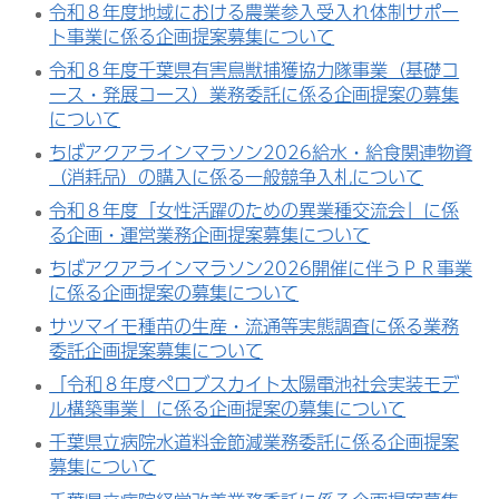
令和８年度地域における農業参入受入れ体制サポー
ト事業に係る企画提案募集について
令和８年度千葉県有害鳥獣捕獲協力隊事業（基礎コ
ース・発展コース）業務委託に係る企画提案の募集
について
ちばアクアラインマラソン2026給水・給食関連物資
（消耗品）の購入に係る一般競争入札について
令和８年度「女性活躍のための異業種交流会」に係
る企画・運営業務企画提案募集について
ちばアクアラインマラソン2026開催に伴うＰＲ事業
に係る企画提案の募集について
サツマイモ種苗の生産・流通等実態調査に係る業務
委託企画提案募集について
「令和８年度ペロブスカイト太陽電池社会実装モデ
ル構築事業」に係る企画提案の募集について
千葉県立病院水道料金節減業務委託に係る企画提案
募集について