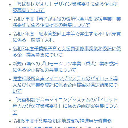
「ちば県民だより」デザイン業務委託に係る企画提
案募集について
令和7年度「若者が主役の環境保全活動応援事業」業
務委託に係る企画提案の募集について
令和7年度 配水管整備工事等で発生する不用品売買
に係る一般競争入札
令和7年度千葉県子育て支援員研修事業業務委託に係
る企画提案募集について
新規市場へのプロモーション事業（香港）業務委託
に係る企画提案の募集について
児童相談所音声マイニングシステムのパイロット導
入及び保守業務委託に係る企画提案の選定結果につ
いて
「児童相談所音声マイニングシステムのパイロット
導入及び保守業務委託」に係る企画提案募集につい
て
令和6年度千葉県認知症地域支援推進員研修業務