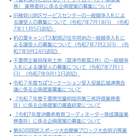
務」 業務委託に係る企画提案の募集について
旧検見川地区サービスセンターの一般競争入札によ
る譲受人の募集について（令和7年7月18日）（令和
7年11月5日追記）
柏の葉キャンパス駅周辺住宅用地の一般競争入札に
よる譲受人の募集について（令和7年7月23日）（令
和7年9月24日追記）
千葉県企業局保有土地（富津市新富2件）の一般競争
入札による譲受人の募集について（令和7年7月11
日）（令和7年9月12日追記）
令和７年度ちばワーケーション受入促進広域連携会
議に係る企画提案募集について
「令和７年度千葉県児童相談所第三者評価業務委
託」に係る企画提案の審査結果について
「令和7年度消費者教育コーディネーター育成講座業
務委託」に係る企画提案の募集について
第80回国民スポーツ大会関東ブロック大会宿泊等業