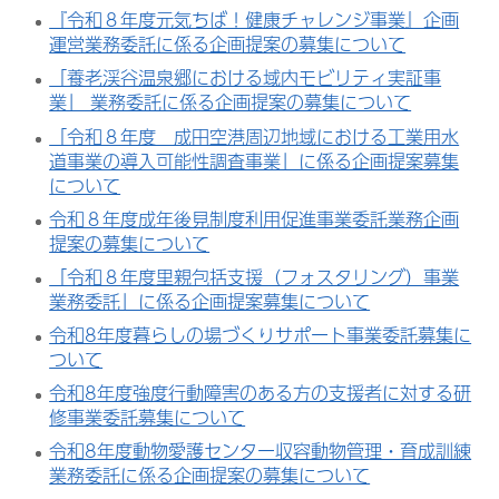
『令和８年度元気ちば！健康チャレンジ事業』企画
運営業務委託に係る企画提案の募集について
「養老渓谷温泉郷における域内モビリティ実証事
業」 業務委託に係る企画提案の募集について
「令和８年度 成田空港周辺地域における工業用水
道事業の導入可能性調査事業」に係る企画提案募集
について
令和８年度成年後見制度利用促進事業委託業務企画
提案の募集について
「令和８年度里親包括支援（フォスタリング）事業
業務委託」に係る企画提案募集について
令和8年度暮らしの場づくりサポート事業委託募集に
ついて
令和8年度強度行動障害のある方の支援者に対する研
修事業委託募集について
令和8年度動物愛護センター収容動物管理・育成訓練
業務委託に係る企画提案の募集について