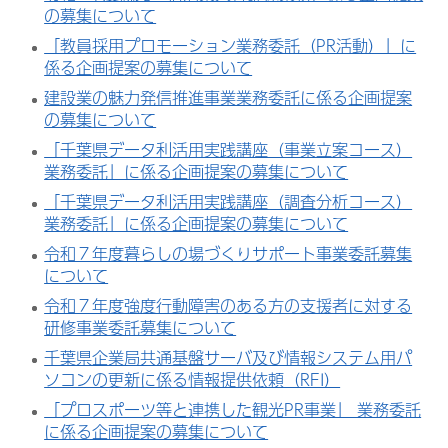
の募集について
「教員採用プロモーション業務委託（PR活動）」に
係る企画提案の募集について
建設業の魅力発信推進事業業務委託に係る企画提案
の募集について
「千葉県データ利活用実践講座（事業立案コース）
業務委託」に係る企画提案の募集について
「千葉県データ利活用実践講座（調査分析コース）
業務委託」に係る企画提案の募集について
令和７年度暮らしの場づくりサポート事業委託募集
について
令和７年度強度行動障害のある方の支援者に対する
研修事業委託募集について
千葉県企業局共通基盤サーバ及び情報システム用パ
ソコンの更新に係る情報提供依頼（RFI）
「プロスポーツ等と連携した観光PR事業」 業務委託
に係る企画提案の募集について