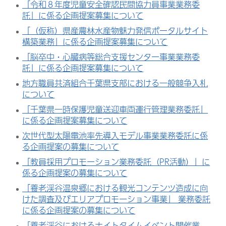
「令和８年度児童安全確認民間協力員事業業務委
託」に係る企画提案募集について
「（仮称）県産農林水産物魅力発信ポータルサイト
構築業務」に係る企画提案募集について
「脳卒中・心臓病等総合支援センター事業業務委
託」に係る企画提案募集について
地方職員共済組合千葉県支部における一般競争入札
について
「千葉県一時保護児童送迎車両運行管理業務委託」
に係る企画提案募集について
次世代型太陽電池率先導入モデル事業業務委託に係
る企画提案の募集について
「教員採用プロモーション業務委託（PR活動）」に
係る企画提案の募集について
「養老渓谷温泉郷における観光コンテンツ造成に向
けた調査及びエリアプロモーション事業」 業務委託
に係る企画提案の募集について
「養老渓谷におけるナイトタイムイベント開催業