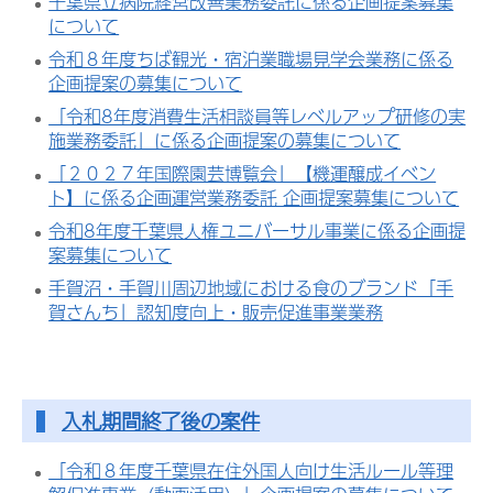
千葉県立病院経営改善業務委託に係る企画提案募集
について
令和８年度ちば観光・宿泊業職場見学会業務に係る
企画提案の募集について
「令和8年度消費生活相談員等レベルアップ研修の実
施業務委託」に係る企画提案の募集について
「２０２７年国際園芸博覧会」【機運醸成イベン
ト】に係る企画運営業務委託 企画提案募集について
令和8年度千葉県人権ユニバーサル事業に係る企画提
案募集について
手賀沼・手賀川周辺地域における食のブランド「手
賀さんち」認知度向上・販売促進事業業務
入札期間終了後の案件
「令和８年度千葉県在住外国人向け生活ルール等理