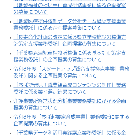
（地域福祉の担い手）育成研修事業に係る企画提案
の募集について
「地域医療提供体制データ分析チーム構築支援事業
業務委託」に係る企画提案募集について
「長寿命化計画の改定に係る県立学校施設の整備方
針策定支援業務委託」企画提案の募集について
「千葉県君津児童相談所整備に係る基本計画策定支
援業務委託」の企画提案の募集について
令和8年度「スタートアップ総合支援拠点事業」業務
委託に関する企画提案の募集について
「ちばで発見！職業観育成コンテンツの制作」業務
委託に係る業者選定結果について
介護事業所経営状況分析事業業務委託にかかる企画
提案の募集について
令和8年度「ちば起業家育成事業」業務委託に関する
企画提案の募集について
「千葉県データ利活用実践講座業務委託」に係る企