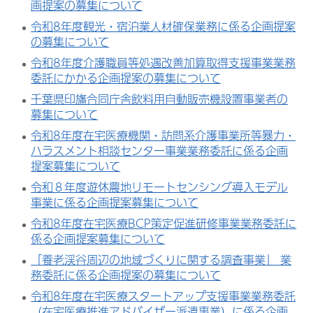
画提案の募集について
令和8年度観光・宿泊業人材確保業務に係る企画提案
の募集について
令和8年度介護職員等処遇改善加算取得支援事業業務
委託にかかる企画提案の募集について
千葉県印旛合同庁舎飲料用自動販売機設置事業者の
募集について
令和8年度在宅医療機関・訪問系介護事業所等暴力・
ハラスメント相談センター事業業務委託に係る企画
提案募集について
令和８年度遊休農地リモートセンシング導入モデル
事業に係る企画提案募集について
令和8年度在宅医療BCP策定促進研修事業業務委託に
係る企画提案募集について
「養老渓谷周辺の地域づくりに関する調査事業」 業
務委託に係る企画提案の募集について
令和8年度在宅医療スタートアップ支援事業業務委託
（在宅医療推進アドバイザー派遣事業）に係る企画