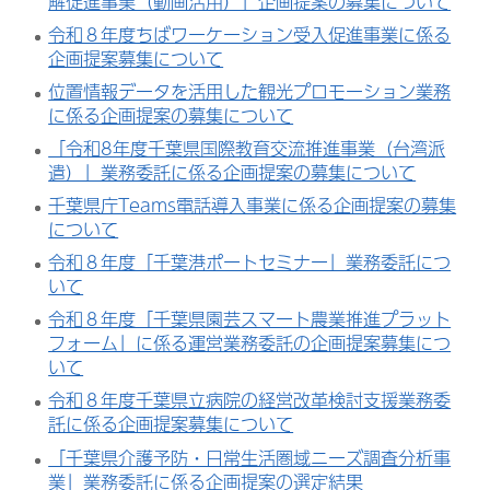
解促進事業（動画活用）」企画提案の募集について
令和８年度ちばワーケーション受入促進事業に係る
企画提案募集について
位置情報データを活用した観光プロモーション業務
に係る企画提案の募集について
「令和8年度千葉県国際教育交流推進事業（台湾派
遣）」業務委託に係る企画提案の募集について
千葉県庁Teams電話導入事業に係る企画提案の募集
について
令和８年度「千葉港ポートセミナー」業務委託につ
いて
令和８年度「千葉県園芸スマート農業推進プラット
フォーム」に係る運営業務委託の企画提案募集につ
いて
令和８年度千葉県立病院の経営改革検討支援業務委
託に係る企画提案募集について
「千葉県介護予防・日常生活圏域ニーズ調査分析事
業」業務委託に係る企画提案の選定結果