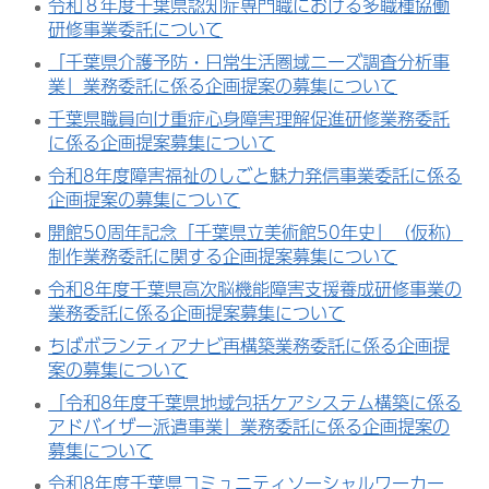
令和８年度千葉県認知症専門職における多職種協働
研修事業委託について
「千葉県介護予防・日常生活圏域ニーズ調査分析事
業」業務委託に係る企画提案の募集について
千葉県職員向け重症心身障害理解促進研修業務委託
に係る企画提案募集について
令和8年度障害福祉のしごと魅力発信事業委託に係る
企画提案の募集について
開館50周年記念「千葉県立美術館50年史」（仮称）
制作業務委託に関する企画提案募集について
令和8年度千葉県高次脳機能障害支援養成研修事業の
業務委託に係る企画提案募集について
ちばボランティアナビ再構築業務委託に係る企画提
案の募集について
「令和8年度千葉県地域包括ケアシステム構築に係る
アドバイザー派遣事業」業務委託に係る企画提案の
募集について
令和8年度千葉県コミュニティソーシャルワーカー