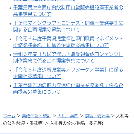
千葉県君津合同庁舎飲料用自動販売機設置事業者の
募集結果について
千葉県マインクラフトコンテスト開催等業務委託に
関する企画提案の募集について
「令和６年度千葉県児童福祉専門職員マネジメント
研修業務委託」に係る企画提案募集について
令和６年度「ちばで発見！職業観育成コンテンツ」
制作業務に係る企画提案募集について
「令和６年度退所児童等アフターケア事業」に係る
企画提案募集について
千葉県観光地の魅力発信強化事業業務委託に係る企
画提案の募集について
ホーム
>
県政情報・統計
>
入札・契約
>
物品・委託等
> 入札等
の公告(物品・委託等) > 入札等の公告(物品・委託等)