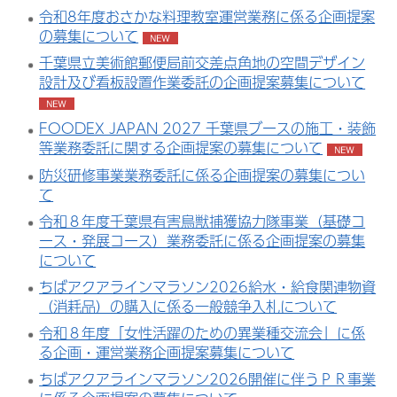
令和8年度おさかな料理教室運営業務に係る企画提案
の募集について
千葉県立美術館郵便局前交差点角地の空間デザイン
設計及び看板設置作業委託の企画提案募集について
FOODEX JAPAN 2027 千葉県ブースの施工・装飾
等業務委託に関する企画提案の募集について
防災研修事業業務委託に係る企画提案の募集につい
て
令和８年度千葉県有害鳥獣捕獲協力隊事業（基礎コ
ース・発展コース）業務委託に係る企画提案の募集
について
ちばアクアラインマラソン2026給水・給食関連物資
（消耗品）の購入に係る一般競争入札について
令和８年度「女性活躍のための異業種交流会」に係
る企画・運営業務企画提案募集について
ちばアクアラインマラソン2026開催に伴うＰＲ事業