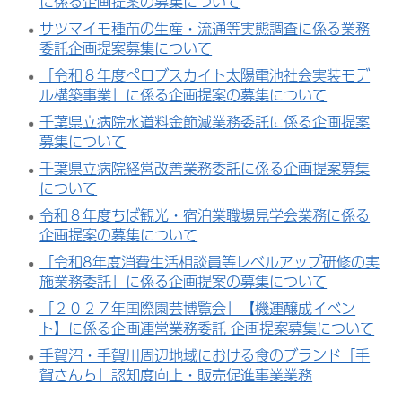
に係る企画提案の募集について
サツマイモ種苗の生産・流通等実態調査に係る業務
委託企画提案募集について
「令和８年度ペロブスカイト太陽電池社会実装モデ
ル構築事業」に係る企画提案の募集について
千葉県立病院水道料金節減業務委託に係る企画提案
募集について
千葉県立病院経営改善業務委託に係る企画提案募集
について
令和８年度ちば観光・宿泊業職場見学会業務に係る
企画提案の募集について
「令和8年度消費生活相談員等レベルアップ研修の実
施業務委託」に係る企画提案の募集について
「２０２７年国際園芸博覧会」【機運醸成イベン
ト】に係る企画運営業務委託 企画提案募集について
手賀沼・手賀川周辺地域における食のブランド「手
賀さんち」認知度向上・販売促進事業業務