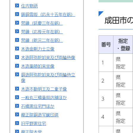
住吉物語
鋳銅雲版（応永十五年在銘）
成田市
梵鐘（延慶三年在銘）
梵鐘（応長元年在銘）
梵鐘（乾元二年在銘）
指定
番号
・登録
木造金剛力士立像
木造阿弥陀如来及び両脇侍像
県
1
木造薬師如来坐像
指定
銅造阿弥陀如来及び両脇侍立
県
像
2
指定
木造不動明王及二童子像
県
一粒丸三橋薬局店舗ほか
3
指定
石橋家住宅門ほか
県
龍正院銅造宝篋印塔
4
指定
旧平野家住宅
県
龍正院本堂