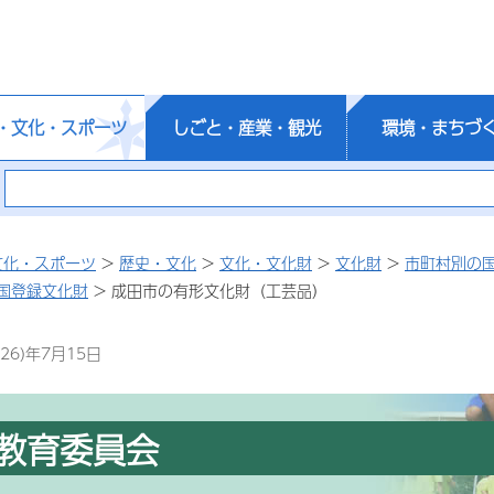
・文化・スポーツ
しごと・産業・観光
環境・まちづ
文化・スポーツ
>
歴史・文化
>
文化・文化財
>
文化財
>
市町村別の
国登録文化財
> 成田市の有形文化財（工芸品）
26)年7月15日
教育委員会