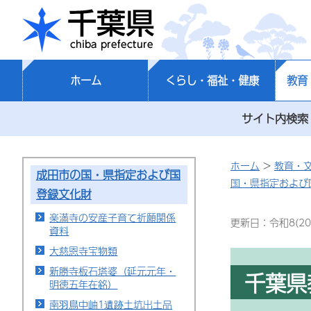
千葉県
ホーム
くらし・福祉・健康
教育
サイト内検索
ホーム
>
教育・
成田市の国・県指定および国
国・県指定および
登録文化財
楽満寺の安産子育て祈願関係
更新日：令和8(20
資料
大慈恩寺宝物類
新勝寺板石塔婆（延元元年・
千葉県
明徳五年在銘）
南羽鳥中岫1遺跡土坑出土品