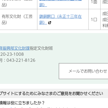
1面
成
品）
銘）
成
有形文化財（工芸
鋳銅鰐口（永正十三年在
1口
成
品）
銘）
料
育振興部文化財課
指定文化財班
0-23-1008
043-221-8126
ブサイトにするためにみなさまのご意見をお聞かせください
情報は役に立ちましたか？