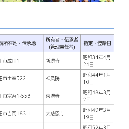
所有者・伝承者
現所在地・伝承地
指定・登録日
(管理責任者)
昭和34年4月
田市成田1
新勝寺
24日
昭和44年1月
田市土室522
祥鳳院
10日
昭和48年3月
田市宗吾1-558
東勝寺
2日
昭和49年3月
田市吉岡183-1
大慈恩寺
19日
昭和52年3月