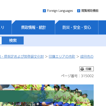
Foreign Languages
閲覧補助機能
くり
県政情報・統計
防災・安全・安心
国・県指定および国登録文化財
>
印旛エリアの市町
>
成田市の
ページ番号：315002