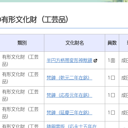
の有形文化財（工芸品）
類別
文化財名
員数
有形文化財（工芸
半円方格帯変形神獣鏡
1面
成
品）
有形文化財（工芸
梵鐘（乾元二年在銘）
1口
成
品）
有形文化財（工芸
梵鐘（応長元年在銘）
1口
成
品）
有形文化財（工芸
梵鐘（延慶三年在銘）
1口
成
品）
有形文化財（工芸
鋳銅雲版（応永十五年在