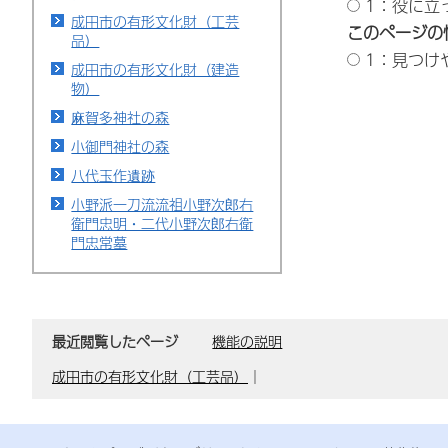
1：役に立
成田市の有形文化財（工芸
このページの
品）
1：見つけ
成田市の有形文化財（建造
物）
麻賀多神社の森
小御門神社の森
八代玉作遺跡
小野派一刀流流祖小野次郎右
衛門忠明・二代小野次郎右衛
門忠常墓
最近閲覧したページ
機能の説明
成田市の有形文化財（工芸品）
｜