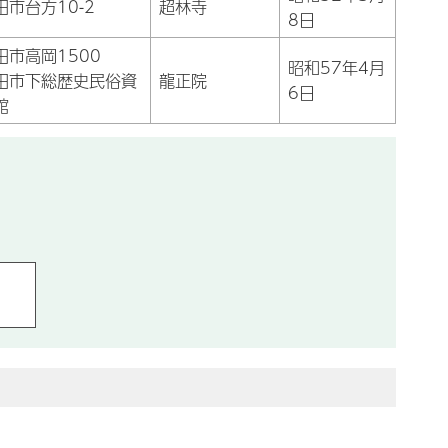
田市台方10-2
超林寺
8日
田市高岡1500
昭和57年4月
田市下総歴史民俗資
龍正院
6日
館