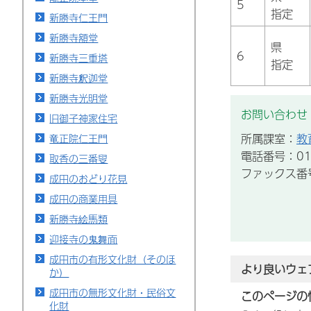
5
指定
新勝寺仁王門
新勝寺額堂
県
6
新勝寺三重塔
指定
新勝寺釈迦堂
新勝寺光明堂
お問い合わせ
旧御子神家住宅
所属課室：
教
竜正院仁王門
電話番号：012
取香の三番叟
ファックス番号：
成田のおどり花見
成田の商業用具
新勝寺絵馬類
迎接寺の鬼舞面
成田市の有形文化財（そのほ
より良いウェ
か）
成田市の無形文化財・民俗文
このページの
化財