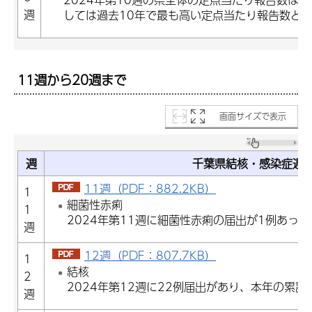
週
しては過去10年で最も高い定点当たり報告数と
11週から20週まで
画面サイズで表示
週
千葉県結核・感染症週
11週（PDF：882.2KB）
1
細菌性赤痢
1
2024年第11週に細菌性赤痢の届出が1例あった
週
12週（PDF：807.7KB）
1
結核
2
2024年第12週に22例届出があり、本年の累計
週