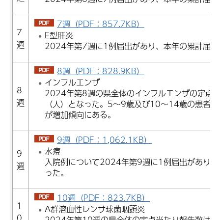
7週（PDF：857.7KB）
7
E型肝炎
週
2024年第7週に1例届出があり、本年の累計届
8週（PDF：828.9KB）
インフルエンザ
8
2024年第8週の県全体のインフルエンザの定点当
週
（人）となった。5～9歳及び10～14歳の患者
が増加傾向にある。
9週（PDF：1,062.1KB）
水痘
9
入院例について2024年第9週に1例届出があり
週
った。
10週（PDF：823.7KB）
1
A群溶血性レンサ球菌咽頭炎
0
2024年第10週の県全体の定点当たり報告数は5