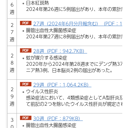
日本紅斑熱
6
2024年第26週に5例届出があり、本年の累計届
週
27週（2024年6月分月報含む）（PDF：1,07
2
腸管出血性大腸菌感染症
7
2024年第27週に8例届出があり、本年の累計届
週
28週（PDF：942.7KB）
2
蚊が媒介する感染症
8
2020年から2024年第28週までにデング熱37
週
ニア熱3例、日本脳炎2例の届出があった。
29週（PDF：1,064.2KB）
2
ウイルス性肝炎
9
感染症法において、4類感染症としてA型肝炎及び
週
て前記の2つを除いたウイルス性肝炎が規定され
30週（PDF：879KB）
3
腸管出血性大腸菌感染症
0