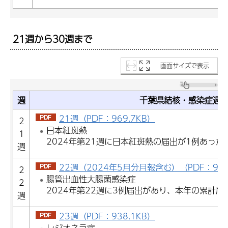
21週から30週まで
画面サイズで表示
週
千葉県結核・感染症週
21週（PDF：969.7KB）
2
日本紅斑熱
1
2024年第21週に日本紅斑熱の届出が1例あった
週
22週（2024年5月分月報含む）（PDF：920
2
腸管出血性大腸菌感染症
2
2024年第22週に3例届出があり、本年の累計届
週
23週（PDF：938.1KB）
レジオネラ症