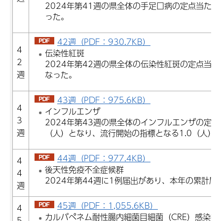
2024年第41週の県全体の手足口病の定点当たり
った。
42週（PDF：930.7KB）
4
伝染性紅斑
2
2024年第42週の県全体の伝染性紅斑の定点当た
週
なった。
43週（PDF：975.6KB）
4
インフルエンザ
3
2024年第43週の県全体のインフルエンザの定点
週
（人）となり、流行開始の指標となる1.0（人）
44週（PDF：977.4KB）
4
後天性免疫不全症候群
4
2024年第44週に1例届出があり、本年の累計届
週
45週（PDF：1,055.6KB）
4
カルバペネム耐性腸内細菌目細菌（CRE）感染
5