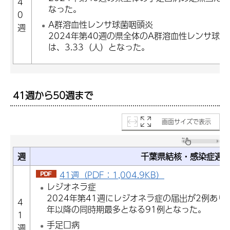
4
なった。
0
A群溶血性レンサ球菌咽頭炎
週
2024年第40週の県全体のA群溶血性レンサ球
は、3.33（人）となった。
41週から50週まで
画面サイズで表示
週
千葉県結核・感染症週
41週（PDF：1,004.9KB）
レジオネラ症
2024年第41週にレジオネラ症の届出が2例あり
4
年以降の同時期最多となる91例となった。
1
手足口病
週