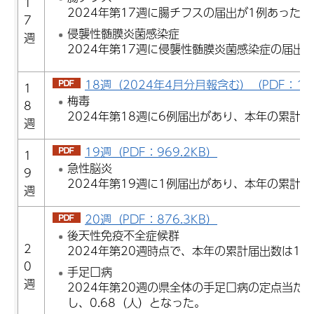
1
2024年第17週に腸チフスの届出が1例あった。
7
侵襲性髄膜炎菌感染症
週
2024年第17週に侵襲性髄膜炎菌感染症の届出
18週（2024年4月分月報含む）（PDF：1,0
1
梅毒
8
2024年第18週に6例届出があり、本年の累計届
週
19週（PDF：969.2KB）
1
急性脳炎
9
2024年第19週に1例届出があり、本年の累計
週
20週（PDF：876.3KB）
後天性免疫不全症候群
2
2024年第20週時点で、本年の累計届出数は1
0
手足口病
週
2024年第20週の県全体の手足口病の定点当た
し、0.68（人）となった。