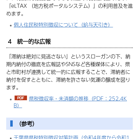
『eLTAX （地方税ポータルシステム）』の利用普及を進
めます。
個人住民税特別徴収について（給与天引き）
4 統一的な広報
「滞納は絶対に見逃さない」というスローガンの下、納
期内納付の徹底を広報誌やSNSなど各種媒体により、県
と市町村が連携して統一的に広報することで、滞納者に
納付を促すとともに、滞納を許さない気運の醸成を図り
ます。
県税徴収率・未済額の推移（PDF：252.4K
B）
（参考）
千葉県県税特別徴収対策計画（令和4年度から令和1