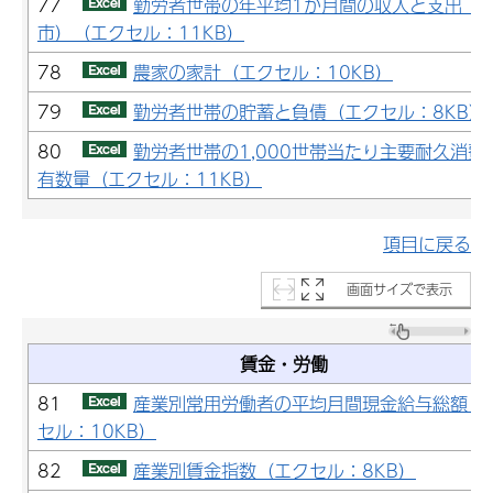
77
勤労者世帯の年平均1か月間の収入と支出（
市）（エクセル：11KB）
78
農家の家計（エクセル：10KB）
79
勤労者世帯の貯蓄と負債（エクセル：8KB）
80
勤労者世帯の1,000世帯当たり主要耐久消費
有数量（エクセル：11KB）
項目に戻る
画面サイズで表示
賃金・労働
81
産業別常用労働者の平均月間現金給与総額（
セル：10KB）
82
産業別賃金指数（エクセル：8KB）