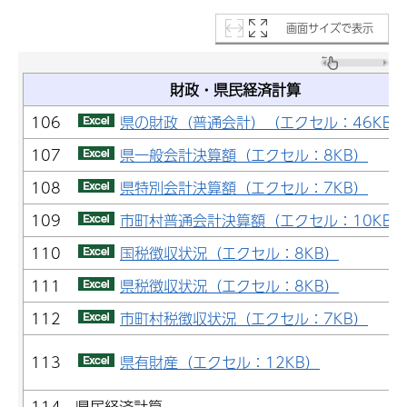
画面サイズで表示
財政・県民経済計算
106
県の財政（普通会計）（エクセル：46KB）
107
県一般会計決算額（エクセル：8KB）
108
県特別会計決算額（エクセル：7KB）
109
市町村普通会計決算額（エクセル：10KB）
110
国税徴収状況（エクセル：8KB）
111
県税徴収状況（エクセル：8KB）
112
市町村税徴収状況（エクセル：7KB）
113
県有財産（エクセル：12KB）
114 県民経済計算