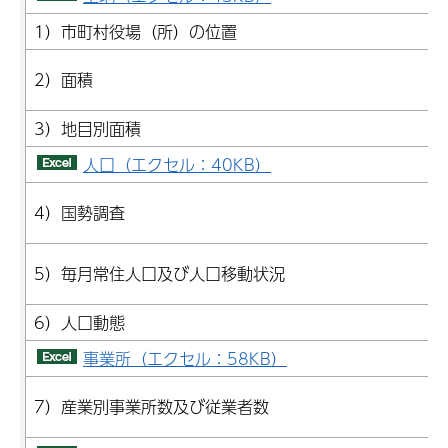
1）市町村役場（所）の位置
2）面積
3）地目別面積
人口（エクセル：40KB）
4）国勢調査
5）毎月常住人口及び人口移動状況
6）人口動態
事業所（エクセル：58KB）
7）産業別事業所数及び従業者数