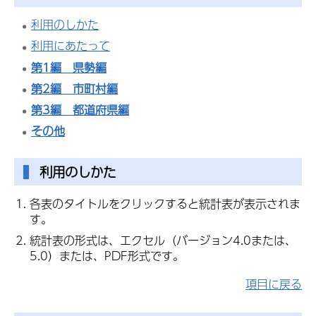
利用のしかた
利用にあたって
第1編 県勢編
第2編 市町村編
第3編 都道府県編
その他
利用のしかた
各表のタイトルをクリックすると統計表が表示されま
す。
統計表の形式は、エクセル（バージョン4.0または、
5.0）または、PDF形式です。
項目に戻る