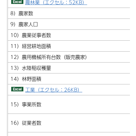
農林業（エクセル：52KB）
8）農家数
9）農家人口
10）農業従事者数
11）経営耕地面積
12）農用機械所有台数（販売農家）
13）水陸稲収穫量
14）林野面積
工業（エクセル：26KB）
15）事業所数
16）従業者数