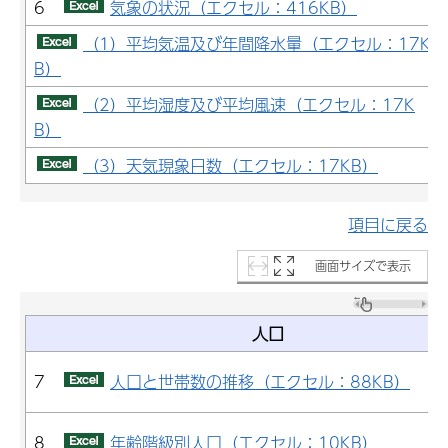
6
気象の状況（エクセル：416KB）
（1）平均気温及び年間降水量（エクセル：17K
B）
（2）平均湿度及び平均風速（エクセル：17K
B）
（3）天気現象日数（エクセル：17KB）
項目に戻る
画面サイズで表示
人口
7
人口と世帯数の推移（エクセル：88KB）
8
年齢階級別人口（エクセル：10KB）