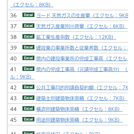
（エクセル：8KB）
36
ヨード,天然ガスの生産量（エクセル：9KB）
37
天然ガス産業別出荷量（エクセル：8KB）
38
鉱工業生産指数（エクセル：12KB）
39
建設業の事業所数と従業者数（エクセル：12
40
県内の建設事業所の完成工事高（エクセル：8
41
県内の完成工事高（元請完成工事高分）（エ
ル：9KB）
42
公共工事目的別請負契約額（エクセル：7KB
43
建築主別建築物床面積（エクセル：7KB）
44
構造別建築物床面積（エクセル：8KB）
45
用途別建築物床面積（エクセル：9KB）