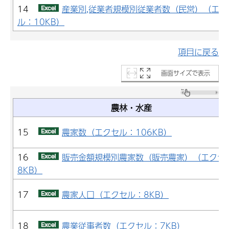
14
産業別,従業者規模別従業者数（民営）（エク
ル：10KB）
項目に戻る
画面サイズで表示
農林・水産
15
農家数（エクセル：106KB）
16
販売金額規模別農家数（販売農家）（エクセ
8KB）
17
農家人口（エクセル：8KB）
18
農業従事者数（エクセル：7KB）