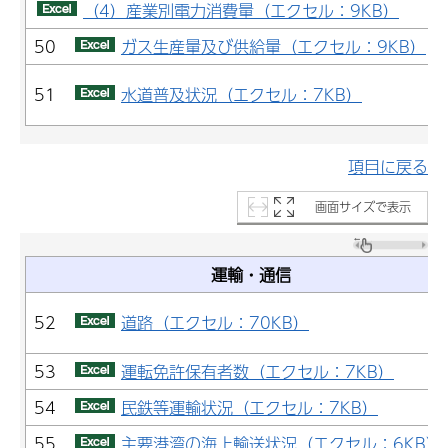
（4）産業別電力消費量（エクセル：9KB）
50
ガス生産量及び供給量（エクセル：9KB）
51
水道普及状況（エクセル：7KB）
項目に戻る
画面サイズで表示
運輸・通信
52
道路（エクセル：70KB）
53
運転免許保有者数（エクセル：7KB）
54
民鉄等運輸状況（エクセル：7KB）
55
主要港湾の海上輸送状況（エクセル：6KB）