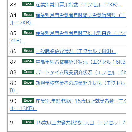
83
産業別常用雇用指数（エクセル：7KB）
84
産業別常用労働者月間総実労働時間数（エク
ル：7KB）
85
産業別常用労働者月間平均出勤日数（エクセ
7KB）
86
一般職業紹介状況（エクセル：8KB）
87
中高年齢者職業紹介状況（エクセル：6KB）
88
パートタイム職業紹介状況（エクセル：6KB
89
新規学校卒業者の職業紹介状況（エクセル：6
B）
90
産業別,年齢階級別15歳以上就業者数（エク
ル：13KB）
91
15歳以上労働力状態別人口（エクセル：7K