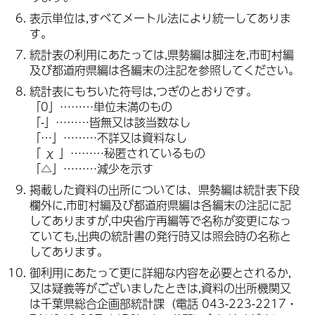
表示単位は,すべてメートル法により統一してありま
す。
統計表の利用にあたっては,県勢編は脚注を,市町村編
及び都道府県編は各編末の注記を参照してください。
統計表にもちいた符号は,つぎのとおりです。
「0」………単位未満のもの
「-」………皆無又は該当数なし
「…」………不詳又は資料なし
「 χ 」………秘匿されているもの
「△」………減少を示す
掲載した資料の出所については、県勢編は統計表下段
欄外に,市町村編及び都道府県編は各編末の注記に記
してありますが,中央省庁再編等で名称が変更になっ
ていても,出典の統計書の発行時又は照会時の名称と
してあります。
御利用にあたって更に詳細な内容を必要とされるか,
又は疑義等がございましたときは,資料の出所機関又
は千葉県総合企画部統計課（電話 043-223-2217・