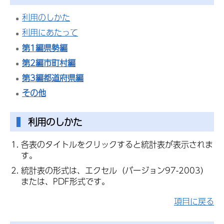
利用のしかた
利用にあたって
第1編県勢編
第2編市町村編
第3編都道府県編
その他
利用のしかた
各表のタイトルをクリックすると統計表が表示されま
す。
統計表の形式は、エクセル（バージョン97-2003）
または、PDF形式です。
項目に戻る