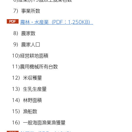
7）事業所数
農林・水産業（PDF：1,250KB）
8）農家数
9）農家人口
10)経営耕地面積
11)農用機械所有台数
12）米収穫量
13）生乳生産量
14）林野面積
15）漁船数
16）一般海面漁業漁獲量