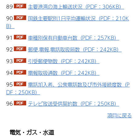
89
主要港湾の海上輸送状況（PDF：306KB）
90
国鉄主要駅別1日平均運輸状況（PDF：210K
B）
91
車種別保有自動車台数（PDF：257KB）
92
郵便,電報,電話取扱局数（PDF：242KB）
93
引受郵便物数（PDF：242KB）
94
電報取扱通数（PDF：242KB）
95
電話加入者、公衆電話数及び市外接続度数（P
DF：250KB）
96
テレビ放送受信契約数（PDF：250KB）
項目に戻る
電気・ガス・水道