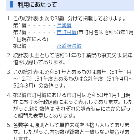
利用にあたって
この統計表は,次の3編に分けて掲載しております。
第1編・・・・・・
県勢編
第2編・・・・・・
市町村編
(市町村名は昭和53年1月
1日現在による)
第3編・・・・・・
都道府県編
統計表は,主として昭和51年の千葉県の事実又は,累年
値を収録してあります。
この統計表は,昭和51年とあるものは暦年（51年1月
～12月）,51年度とあるものは会計年度（51年4月～
52年3月）の数値です。
第2編市町村編における市町村は昭和53年1月1日現
在における行政区画によって表示してあります。した
がって,統計数値は,それぞれの調査時点にさかのぼっ
て組替え表章してあります。
各数字は,原則として単位未満を四捨五入してありま
す。したがって,内訳数が総数と一致しない場合があ
ります。