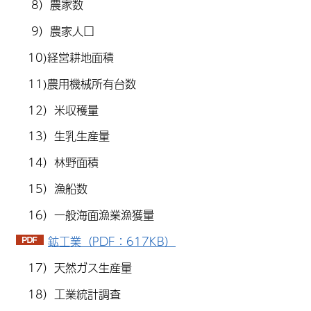
8）農家数
9）農家人口
10)経営耕地面積
11)農用機械所有台数
12）米収穫量
13）生乳生産量
14）林野面積
15）漁船数
16）一般海面漁業漁獲量
鉱工業（PDF：617KB）
17）天然ガス生産量
18）工業統計調査