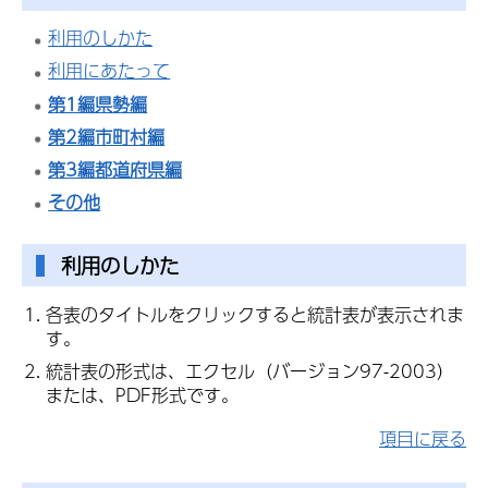
利用のしかた
利用にあたって
第1編県勢編
第2編市町村編
第3編都道府県編
その他
利用のしかた
各表のタイトルをクリックすると統計表が表示されま
す。
統計表の形式は、エクセル（バージョン97-2003）
または、PDF形式です。
項目に戻る