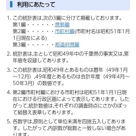
利用にあたって
この統計表は,次の3編に分けて掲載しております。
第1編・・・・・・
県勢編
第2編・・・・・・
市町村編
(市町村名は昭和51年1月
1日現在による)
第3編・・・・・・
都道府県編
統計表は,主として昭和49年中の千葉県の事実又は,累
年値を収録してあります。
この統計表は,昭和49年とあるものは暦年（49年1月
～12月）,49年度とあるものは会計年度（49年4月～
50年3月）の数値です。
第2編市町村編における市町村は昭和51年1月1日現
在における行政区画によって表示してあります。した
がって,統計数値は,それぞれの調査時点にさかのぼっ
て組替え表章してあります。
各数字は,原則として単位未満を四捨五入してありま
す。したがって,内訳数が総数と一致しない場合があ
ります。