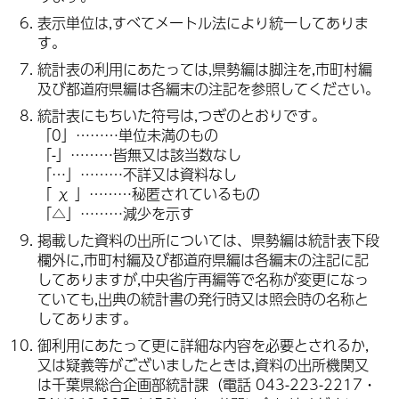
表示単位は,すべてメートル法により統一してありま
す。
統計表の利用にあたっては,県勢編は脚注を,市町村編
及び都道府県編は各編末の注記を参照してください。
統計表にもちいた符号は,つぎのとおりです。
「0」………単位未満のもの
「-」………皆無又は該当数なし
「…」………不詳又は資料なし
「 χ 」………秘匿されているもの
「△」………減少を示す
掲載した資料の出所については、県勢編は統計表下段
欄外に,市町村編及び都道府県編は各編末の注記に記
してありますが,中央省庁再編等で名称が変更になっ
ていても,出典の統計書の発行時又は照会時の名称と
してあります。
御利用にあたって更に詳細な内容を必要とされるか,
又は疑義等がございましたときは,資料の出所機関又
は千葉県総合企画部統計課（電話 043-223-2217・