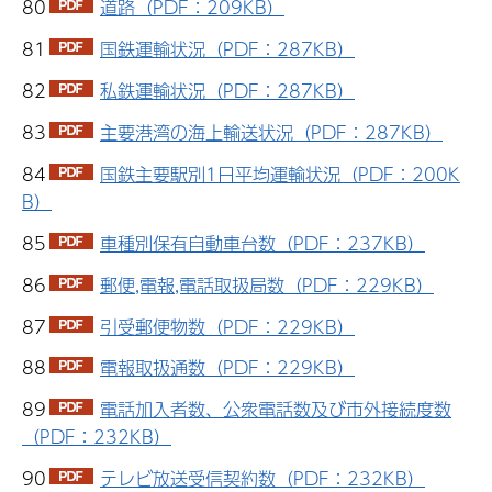
80
道路（PDF：209KB）
81
国鉄運輸状況（PDF：287KB）
82
私鉄運輸状況（PDF：287KB）
83
主要港湾の海上輸送状況（PDF：287KB）
84
国鉄主要駅別1日平均運輸状況（PDF：200K
B）
85
車種別保有自動車台数（PDF：237KB）
86
郵便,電報,電話取扱局数（PDF：229KB）
87
引受郵便物数（PDF：229KB）
88
電報取扱通数（PDF：229KB）
89
電話加入者数、公衆電話数及び市外接続度数
（PDF：232KB）
90
テレビ放送受信契約数（PDF：232KB）