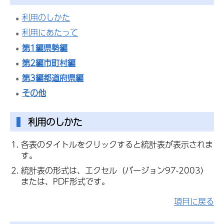
利用のしかた
利用にあたって
第1編県勢編
第2編市町村編
第3編都道府県編
その他
利用のしかた
各表のタイトルをクリックすると統計表が表示されま
す。
統計表の形式は、エクセル（バージョン97-2003）
または、PDF形式です。
項目に戻る