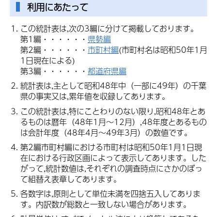
利用にあたって
この統計表は,次の3編に分けて掲載しております。
第1編・・・・・・
県勢編
第2編・・・・・・
市町村編
(市町村名は昭和50年1月
1日現在による)
第3編・・・・・・
都道府県編
統計表は,主として昭和48年中（一部に49年）の千葉
県の事実又は,累年値を収録してあります。
この統計表は,特にことわりのない限り,昭和48年とあ
るものは暦年（48年1月～12月）,48年度とあるもの
は会計年度（48年4月～49年3月）の数値です。
第2編市町村編における市町村は昭和50年1月1日現
在における行政区画によって表示してあります。した
がって,統計数値は,それぞれの調査時点にさかのぼっ
て組替え表章してあります。
各数字は,原則として単位未満を四捨五入してありま
す。内訳数が総数と一致しない場合があります。