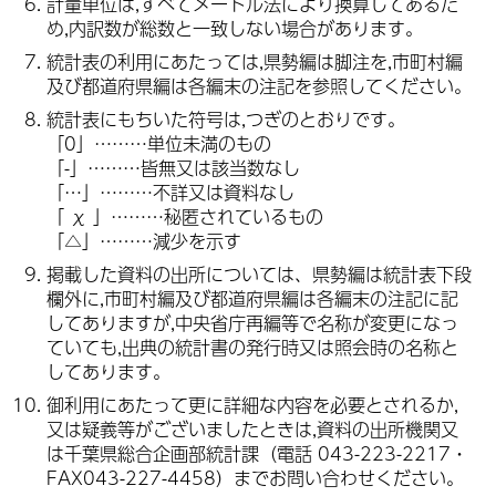
計量単位は,すべてメートル法により換算してあるた
め,内訳数が総数と一致しない場合があります。
統計表の利用にあたっては,県勢編は脚注を,市町村編
及び都道府県編は各編末の注記を参照してください。
統計表にもちいた符号は,つぎのとおりです。
「0」………単位未満のもの
「-」………皆無又は該当数なし
「…」………不詳又は資料なし
「 χ 」………秘匿されているもの
「△」………減少を示す
掲載した資料の出所については、県勢編は統計表下段
欄外に,市町村編及び都道府県編は各編末の注記に記
してありますが,中央省庁再編等で名称が変更になっ
ていても,出典の統計書の発行時又は照会時の名称と
してあります。
御利用にあたって更に詳細な内容を必要とされるか,
又は疑義等がございましたときは,資料の出所機関又
は千葉県総合企画部統計課（電話 043-223-2217・
FAX043-227-4458）までお問い合わせください。