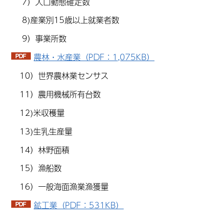
7）人口動態確定数
8)産業別15歳以上就業者数
9）事業所数
農林・水産業（PDF：1,075KB）
10）世界農林業センサス
11）農用機械所有台数
12)米収穫量
13)生乳生産量
14）林野面積
15）漁船数
16）一般海面漁業漁獲量
鉱工業（PDF：531KB）