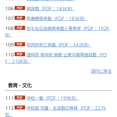
106
病床数（PDF：183KB）
107
医療関係者数（PDF：183KB）
108
おもな伝染病患者数と罹患率（PDF：192K
B）
109
死因別死亡者数（PDF：342KB）
110
理容所,美容所,旅館,公衆浴場等施設数（PD
F：210KB）
項目に戻る
教育・文化
111
学校一覧（PDF：199KB）
112
学校数,児童・生徒数の推移（PDF：227K
B）