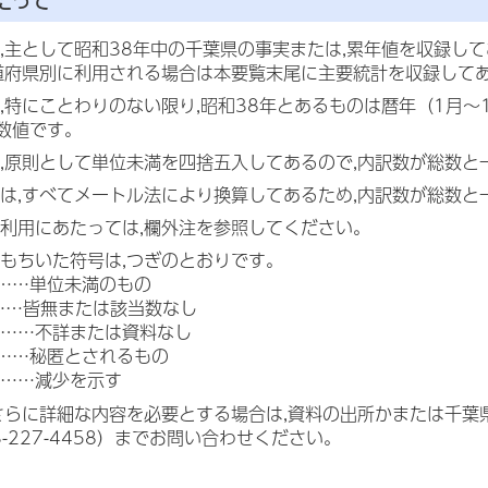
たって
,主として昭和38年中の千葉県の事実または,累年値を収録し
道府県別に利用される場合は本要覧末尾に主要統計を収録して
,特にことわりのない限り,昭和38年とあるものは暦年（1月～1
数値です。
,原則として単位未満を四捨五入してあるので,内訳数が総数と
は,すべてメートル法により換算してあるため,内訳数が総数と
利用にあたっては,欄外注を参照してください。
もちいた符号は,つぎのとおりです。
……単位未満のもの
……皆無または該当数なし
……不詳または資料なし
……秘匿とされるもの
……減少を示す
さらに詳細な内容を必要とする場合は,資料の出所かまたは千葉県総
43-227-4458）までお問い合わせください。