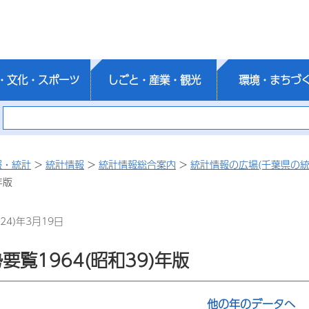
・文化・スポーツ
しごと・産業・観光
環境・まちづ
報・統計
>
統計情報
>
統計情報総合案内
>
統計情報の広場(千葉県の統
年版
24)年3月19日
要覧1964(昭和39)年版
他の年のデータへ