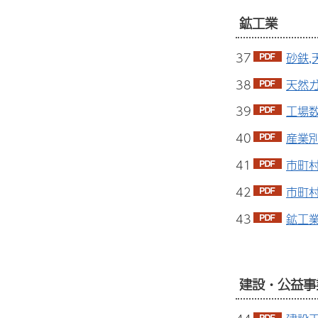
鉱工業
37
砂鉄,
38
天然ガ
39
工場数
40
産業別
41
市町村
42
市町村
43
鉱工業
建設・公益事