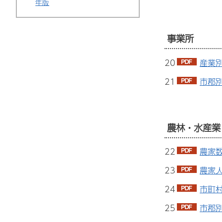
年版
事業所
20
産業別
21
市郡別
農林・水産業
22
農家数
23
農家人
24
市町村
25
市郡別