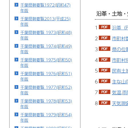
千葉県勢要覧1972(昭和47)
年版
沿革・土地・
千葉県勢要覧2013(平成25)
年版
1
沿革（P
千葉県勢要覧 1973(昭和48)
年版
2
市町村数
千葉県勢要覧 1974(昭和49)
3
県の位置
年版
4
市町村別
千葉県勢要覧 1975(昭和50)
年版
5
民有土地
千葉県勢要覧 1976(昭和51)
年版
6
主な山岳
千葉県勢要覧 1977(昭和52)
7
気温,雨
年版
千葉県勢要覧 1978(昭和53)
8
天気現象
年版
千葉県勢要覧 1979(昭和54)
年版