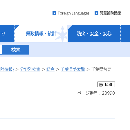
Foreign Languages
閲覧補助機能
くり
県政情報・統計
防災・安全・安心
計情報)
>
分野別検索
>
総合
>
千葉県勢要覧
> 千葉県勢要
ページ番号：23990