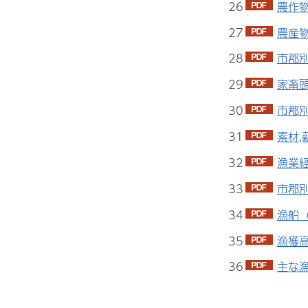
26
農作物
27
農産物
28
市郡別
29
家畜頭
30
市郡別
31
素材,
32
漁業経
33
市郡別
34
漁船（
35
漁獲高
36
主な漁