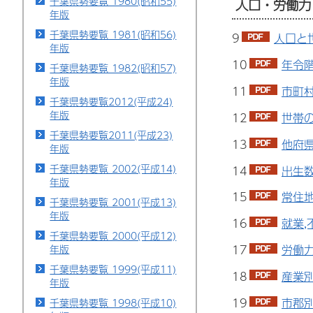
千葉県勢要覧 1980(昭和55)
人口・労働力
年版
千葉県勢要覧 1981(昭和56)
9
人口と
年版
10
年令階
千葉県勢要覧 1982(昭和57)
年版
11
市町村
千葉県勢要覧2012(平成24)
年版
12
世帯の
千葉県勢要覧2011(平成23)
13
他府県
年版
千葉県勢要覧 2002(平成14)
14
出生数
年版
15
常住地
千葉県勢要覧 2001(平成13)
年版
16
就業,
千葉県勢要覧 2000(平成12)
年版
17
労働力
千葉県勢要覧 1999(平成11)
18
産業別
年版
19
市郡別
千葉県勢要覧 1998(平成10)