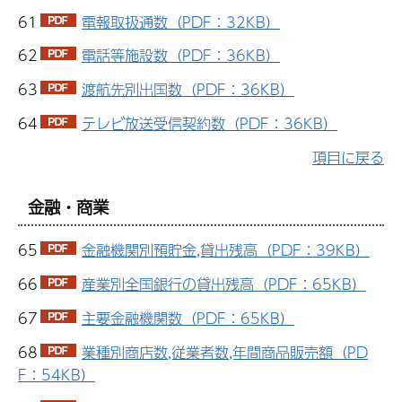
61
電報取扱通数（PDF：32KB）
62
電話等施設数（PDF：36KB）
63
渡航先別出国数（PDF：36KB）
64
テレビ放送受信契約数（PDF：36KB）
項目に戻る
金融・商業
65
金融機関別預貯金,貸出残高（PDF：39KB）
66
産業別全国銀行の貸出残高（PDF：65KB）
67
主要金融機関数（PDF：65KB）
68
業種別商店数,従業者数,年間商品販売額（PD
F：54KB）