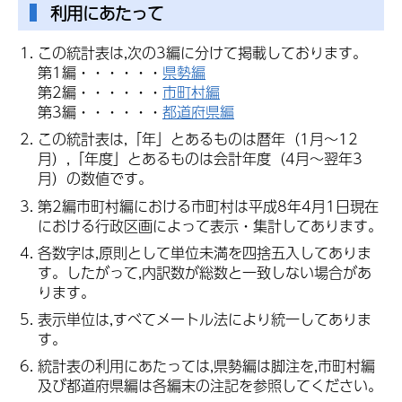
利用にあたって
この統計表は,次の3編に分けて掲載しております。
第1編・・・・・・
県勢編
第2編・・・・・・
市町村編
第3編・・・・・・
都道府県編
この統計表は,「年」とあるものは暦年（1月～12
月）,「年度」とあるものは会計年度（4月～翌年3
月）の数値です。
第2編市町村編における市町村は平成8年4月1日現在
における行政区画によって表示・集計してあります。
各数字は,原則として単位未満を四捨五入してありま
す。したがって,内訳数が総数と一致しない場合があ
ります。
表示単位は,すべてメートル法により統一してありま
す。
統計表の利用にあたっては,県勢編は脚注を,市町村編
及び都道府県編は各編末の注記を参照してください。