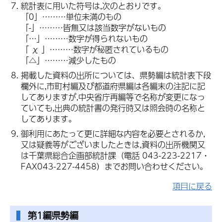
統計表に用いた符号は,次のとおりです。
「0」………単位未満のもの
「-」………皆無又は該当数字がないもの
「…」………数字が得られないもの
「 χ 」………数字が秘匿されているもの
「△」………減少したもの
掲載した資料の出所については、県勢編は統計表下段
欄外に,市町村編及び都道府県編は各編末の注記に記
してありますが,中央省庁再編等で名称が変更になっ
ていても,出典の統計書の発行時又は照会時の名称と
してあります。
御利用にあたって更に詳細な内容を必要とされるか,
又は疑義等がございましたときは,資料の出所機関又
は千葉県総合企画部統計課（電話 043-223-2217・
FAX043-227-4458）までお問い合わせください。
項目に戻る
第1編県勢編