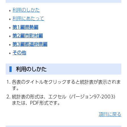
利用のしかた
利用にあたって
第1編県勢編
第2編市町村編
第3編都道府県編
その他
利用のしかた
各表のタイトルをクリックすると統計表が表示されま
す。
統計表の形式は、エクセル（バージョン97-2003）
または、PDF形式です。
項目に戻る