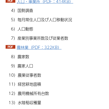
人口・事業所（PDF：414KB）
4）国勢調査
5）毎月常住人口及び人口移動状況
6）人口動態
7）産業別事業所数及び従業者数
農林業（PDF：322KB）
8）農家数
9）農家人口
10）農業従事者数
11）経営耕地面積
12）農用機械所有台数
13）水陸稲収穫量