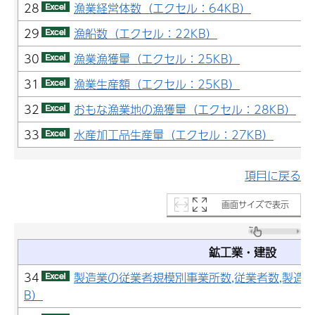
28
漁業経営体数（エクセル：64KB）
29
漁船数（エクセル：22KB）
30
漁業漁獲量（エクセル：25KB）
31
漁業生産額（エクセル：25KB）
32
おもな漁業地の漁獲量（エクセル：28KB）
33
水産加工品生産量（エクセル：27KB）
項目に戻る
画面サイズで表示
鉱工業・建設
34
製造業の従業者規模別事業所数,従業者数,製造品
B）