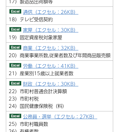
17）製造品出荷額等
通信（エクセル：26KB）
18）テレビ受信契約
家屋（エクセル：30KB）
19）固定資産税対象家屋
商業（エクセル：32KB）
20）商業事業所数,従業者数及び年間商品販売額
労働（エクセル：41KB）
21）産業別15歳以上就業者数
財政（エクセル：30KB）
22）市町村普通会計決算額
23）市町村税
24）国民健康保険税（料）
公務員・選挙（エクセル：27KB）
25）市町村職員数
26）有権者数