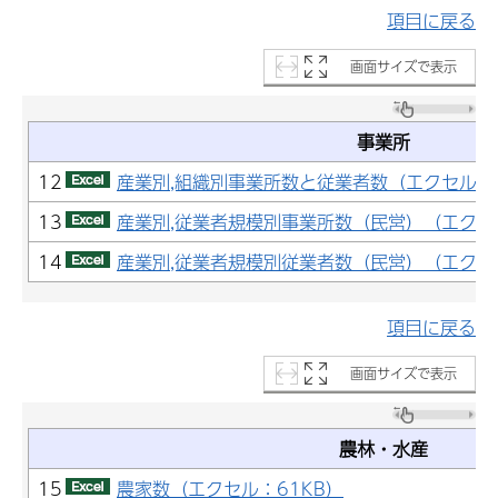
項目に戻る
画面サイズで表示
事業所
12
産業別,組織別事業所数と従業者数（エクセル：9
13
産業別,従業者規模別事業所数（民営）（エクセル
14
産業別,従業者規模別従業者数（民営）（エクセル
項目に戻る
画面サイズで表示
農林・水産
15
農家数（エクセル：61KB）