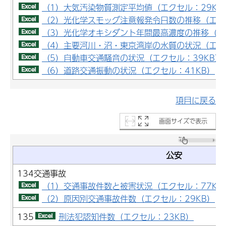
（1）大気汚染物質測定平均値（エクセル：29KB
（2）光化学スモッグ注意報発令日数の推移（エクセ
（3）光化学オキシダント年間最高濃度の推移（エ
（4）主要河川・沼・東京湾岸の水質の状況（エクセ
（5）自動車交通騒音の状況（エクセル：39KB）
（6）道路交通振動の状況（エクセル：41KB）
項目に戻る
画面サイズで表示
公安
134交通事故
（1）交通事故件数と被害状況（エクセル：77KB
（2）原因別交通事故件数（エクセル：29KB）
135
刑法犯認知件数（エクセル：23KB）