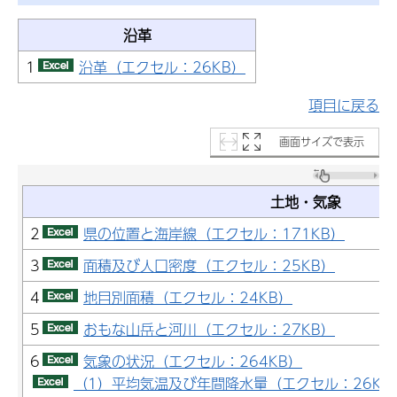
沿革
1
沿革（エクセル：26KB）
項目に戻る
画面サイズで表示
土地・気象
2
県の位置と海岸線（エクセル：171KB）
3
面積及び人口密度（エクセル：25KB）
4
地目別面積（エクセル：24KB）
5
おもな山岳と河川（エクセル：27KB）
6
気象の状況（エクセル：264KB）
（1）平均気温及び年間降水量（エクセル：26KB