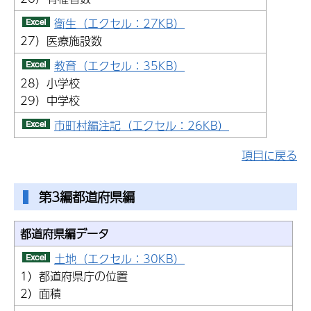
衛生（エクセル：27KB）
27）医療施設数
教育（エクセル：35KB）
28）小学校
29）中学校
市町村編注記（エクセル：26KB）
項目に戻る
第3編都道府県編
都道府県編データ
土地（エクセル：30KB）
1）都道府県庁の位置
2）面積