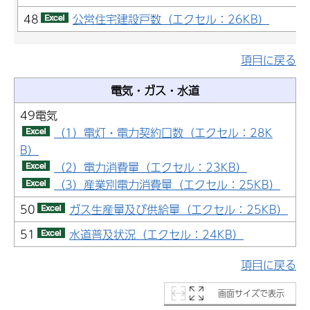
48
公営住宅建設戸数（エクセル：26KB）
項目に戻る
電気・ガス・水道
49電気
（1）電灯・電力契約口数（エクセル：28K
B）
（2）電力消費量（エクセル：23KB）
（3）産業別電力消費量（エクセル：25KB）
50
ガス生産量及び供給量（エクセル：25KB）
51
水道普及状況（エクセル：24KB）
項目に戻る
画面サイズで表示