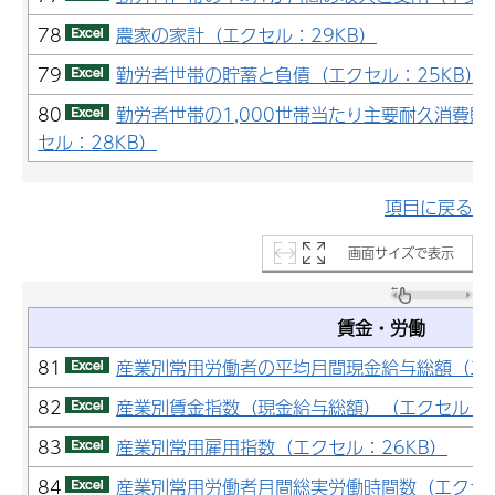
78
農家の家計（エクセル：29KB）
79
勤労者世帯の貯蓄と負債（エクセル：25KB）
80
勤労者世帯の1,000世帯当たり主要耐久消費
セル：28KB）
項目に戻る
画面サイズで表示
賃金・労働
81
産業別常用労働者の平均月間現金給与総額（エク
82
産業別賃金指数（現金給与総額）（エクセル：2
83
産業別常用雇用指数（エクセル：26KB）
84
産業別常用労働者月間総実労働時間数（エクセル