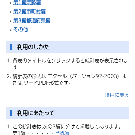
第1編県勢編
第2編市町村編
第3編都道府県編
その他
利用のしかた
各表のタイトルをクリックすると統計表が表示されま
す。
統計表の形式は,エクセル（バージョン97-2003）ま
たは,ワード,PDF形式です。
項目に戻る
利用にあたって
この統計表は,次の3編に分けて掲載してあります。
第1編・・・・・・
県勢編