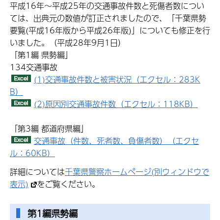
平成16年～平成25年の交通事故件数と死傷者数につい
ては、出典元の数値が訂正されましたので、「千葉県勢
要覧(平成16年版から平成26年版)」についても修正を行
いました。（平成28年9月1日）
「第1編 県勢編」
134交通事故
(1)交通事故件数と被害状況（エクセル：283K
B）
(2)原因別交通事故件数（エクセル：118KB）
「第3編 都道府県編」
交通事故（件数、死者数、負傷者数）（エクセ
ル：60KB）
詳細については
千葉県警察ホームページ(別ウィンドウで
表示)
をご覧ください。
第1編県勢編