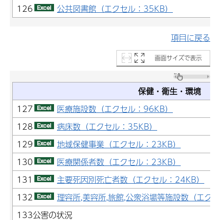
126
公共図書館（エクセル：35KB）
項目に戻る
画面サイズで表示
保健・衛生・環境
127
医療施設数（エクセル：96KB）
128
病床数（エクセル：35KB）
129
地域保健事業（エクセル：23KB）
130
医療関係者数（エクセル：23KB）
131
主要死因別死亡者数（エクセル：24KB）
132
理容所,美容所,旅館,公衆浴場等施設数（エクセ
133公害の状況