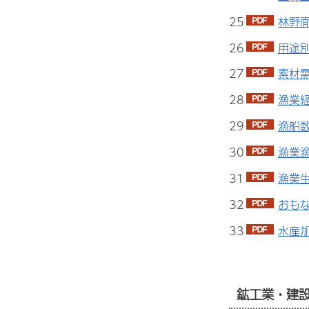
25
林野面
26
用途別
27
素材需
28
漁業経
29
漁船数
30
漁業漁
31
漁業生
32
おもな
33
水産加
鉱工業・建