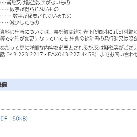
……皆無又は該当数字がないもの
……数字が得られないもの
」………数字が秘匿されているもの
……減少したもの
資料の出所については、県勢編は統計表下段欄外に,市町村編
等で名称が変更になっていても,出典の統計書の発行時又は照
あたって更に詳細な内容を必要とされるか,又は疑義等がござ
 043-223-2217・FAX043-227-4458）までお問い合
勢編
DF：50KB）