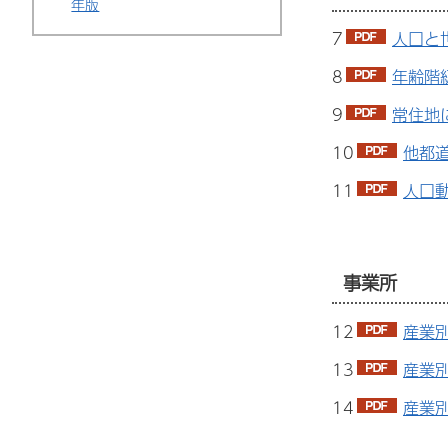
年版
7
人口と
8
年齢階級
9
常住地
10
他都道
11
人口動
事業所
12
産業別
13
産業別
14
産業別