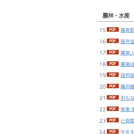
農林・水産
15
農家数
16
販売金
17
農家人
18
農業従
19
経営耕
20
農用機
21
おもな
22
家畜,
23
と殺数
24
生乳生