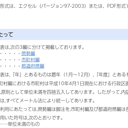
形式は、エクセル（バージョン97-2003）または、PDF形式
たって
表は,次の3編に分けて掲載しております。
・・・・・
県勢編
・・・・・
市町村編
・・・・・
都道府県編
表は,「年」とあるものは暦年（1月～12月）,「年度」とあ
町村編における市町村は平成10年4月1日現在における行政区
,原則として単位未満を四捨五入してあります。したがって,
は,すべてメートル法により統一してあります。
利用にあたっては,県勢編は脚注を,市町村編及び都道府県編は
用いた符号は,次のとおりです。
……単位未満のもの