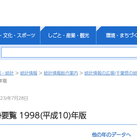
・文化・スポーツ
しごと・産業・観光
環境・まちづ
報・統計
>
統計情報
>
統計情報総合案内
>
統計情報の広場(千葉県の統
)年版
23)年7月28日
要覧 1998(平成10)年版
他の年のデータへ