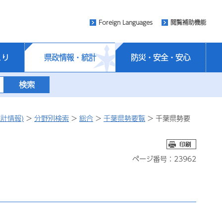
Foreign Languages
閲覧補助機能
くり
県政情報・統計
防災・安全・安心
計情報)
>
分野別検索
>
総合
>
千葉県勢要覧
> 千葉県勢要
ページ番号：23962