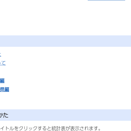
た
って
編
府県編
かた
イトルをクリックすると統計表が表示されます。