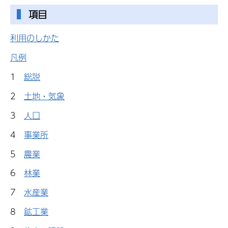
項目
利用のしかた
凡例
1
総説
2
土地・気象
3
人口
4
事業所
5
農業
6
林業
7
水産業
8
鉱工業