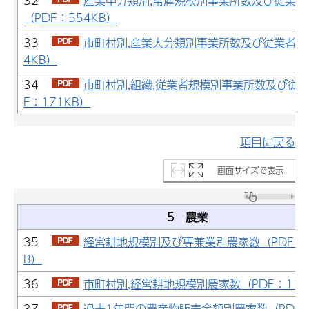
32
産業中分類別,常雇規模別事業所数及び従業者
（PDF：554KB）
33
市町村別,産業大分類別事業所数及び従業者数（
4KB）
34
市町村別,組織,従業者規模別事業所数及び従業
F：171KB）
項目に戻る
画面サイズで表示
5 農業
35
経営耕地規模別及び専兼業別農家数（PDF：1
B）
36
市町村別,経営耕地規模別農家数（PDF：116
37
過去1年間の農産物販売金額別農家数（PDF：