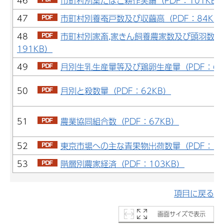
46
市町村別葉たばこ耕作実績（PDF：101KB
47
市町村別養蚕戸数及び収繭高（PDF：84KB
48
市町村別家畜,家きん飼養農家数及び頭羽数（
191KB）
49
月別生乳生産量等及び鶏卵生産量（PDF：62
50
月別と殺数量（PDF：62KB）
51
農業協同組合数（PDF：67KB）
52
東京市場への主な青果物出荷数量（PDF：17
53
階層別農家経済（PDF：103KB）
項目に戻る
画面サイズで表示