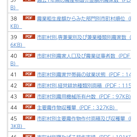
B）
38
農業粗生産額からみた部門別市町村順位（PD
KB）
39
市町村別,専兼業別及び兼業種類別農家数（PD
6KB）
40
市町村別農家人口及び農業従事者数（PDF：1
B）
41
市町村別農家世帯員の就業状態（PDF：141
42
市町村別,経営耕地種類別面積（PDF：115K
43
市町村別農用機械所有台数（PDF：97KB）
44
主要農作物収穫量（PDF：327KB）
45
市町村別主要農作物作付面積及び収穫量（PD
3KB）