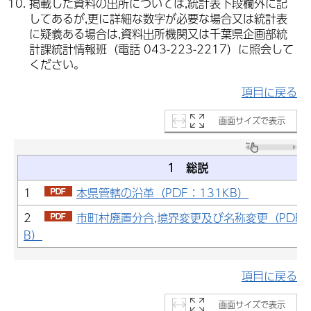
掲載した資料の出所については,統計表下段欄外に記
してあるが,更に詳細な数字が必要な場合又は統計表
に疑義ある場合は,資料出所機関又は千葉県企画部統
計課統計情報班（電話 043-223-2217）に照会して
ください。
項目に戻る
画面サイズで表示
1 総説
1
本県管轄の沿革（PDF：131KB）
2
市町村廃置分合,境界変更及び名称変更（PDF：
B）
項目に戻る
画面サイズで表示