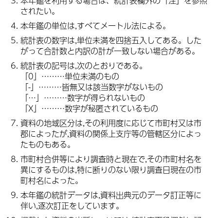
本年鑑を利用する場合は、統計表欄外の「注」を参照
されたい。
本年鑑の単位は,すべてメートル法による。
統計表の数字は,単位未満を四捨五入してある。した
がって合計数と内訳の計が一致しない場合がある。
統計表の記号は,次のとおりである。
「0」………単位未満のもの
「-」………皆無又は該当数字がないもの
「…」………数字が得られないもの
「X」………数字が秘匿されているもの
資料の地域区分は,その利用度に応じて市町村又は市
郡によったが,資料の関係上支庁等の管轄区分によっ
たものもある。
市町村合併等により調査時と現在で,その市町村名を
異にするものは,特に断りのない限り調査日現在の市
町村名によった。
本年鑑の統計データは,資料出典元のデータ訂正等に
伴い,逐次訂正をしています。