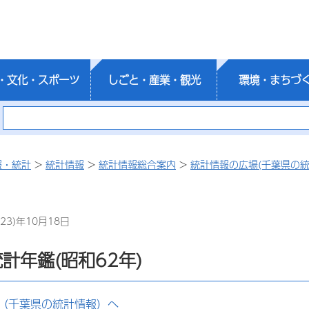
・文化・スポーツ
しごと・産業・観光
環境・まちづ
報・統計
>
統計情報
>
統計情報総合案内
>
統計情報の広場(千葉県の統
23)年10月18日
計年鑑(昭和62年)
（千葉県の統計情報）へ