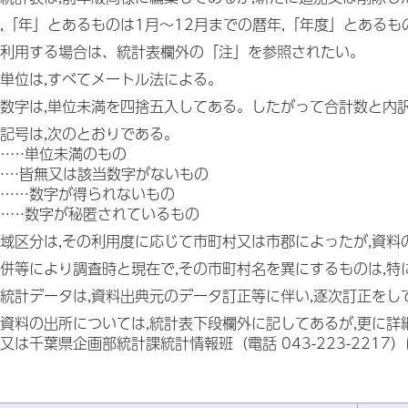
,「年」とあるものは1月～12月までの暦年,「年度」とある
利用する場合は、統計表欄外の「注」を参照されたい。
単位は,すべてメートル法による。
数字は,単位未満を四捨五入してある。したがって合計数と内
記号は,次のとおりである。
……単位未満のもの
……皆無又は該当数字がないもの
……数字が得られないもの
……数字が秘匿されているもの
域区分は,その利用度に応じて市町村又は市郡によったが,資
併等により調査時と現在で,その市町村名を異にするものは,
統計データは,資料出典元のデータ訂正等に伴い,逐次訂正をし
資料の出所については,統計表下段欄外に記してあるが,更に詳
又は千葉県企画部統計課統計情報班（電話 043-223-2217