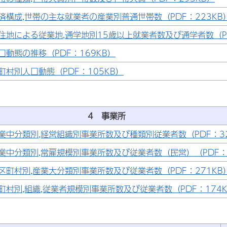
済構成,世帯の主な就業者の産業別普通世帯数（PDF：223KB
住地による従業地,通学地別15歳以上就業者数及び通学者数（PD
口動態の推移（PDF：169KB）
町村別人口動態（PDF：105KB）
4 事業所
業中分類別,経営組織別事業所数及び種類別従業者数（PDF：32
業中分類別,常雇規模別事業所数及び従業者数（民営）（PDF：5
区町村別,産業大分類別事業所数及び従業者数（PDF：271KB
町村別,組織,従業者規模別事業所数及び従業者数（PDF：174K