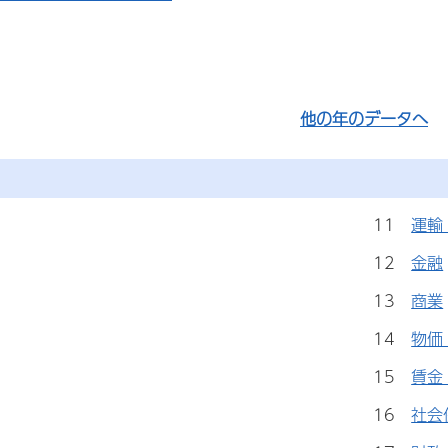
他の年のデータへ
11
運輸
12
金融
13
商業
14
物価
15
賃金
16
社会