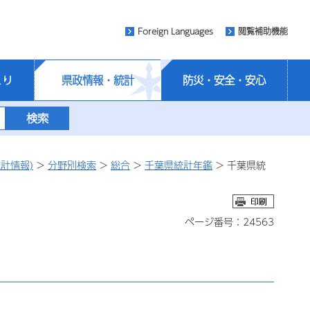
Foreign Languages
閲覧補助機能
くり
県政情報・統計
防災・安全・安心
計情報)
>
分野別検索
>
総合
>
千葉県統計年鑑
> 千葉県統
ページ番号：24563