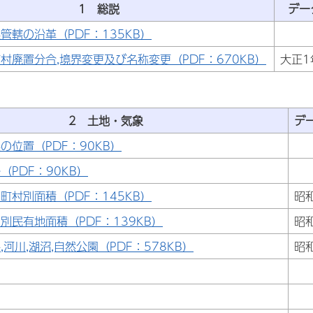
1 総説
デー
管轄の沿革（PDF：135KB）
村廃置分合,境界変更及び名称変更（PDF：670KB）
大正1
2 土地・気象
デ
の位置（PDF：90KB）
（PDF：90KB）
町村別面積（PDF：145KB）
昭
別民有地面積（PDF：139KB）
昭
,河川,湖沼,自然公園（PDF：578KB）
昭