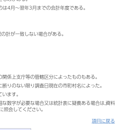
ものは4月～翌年3月までの会計年度である。
訳の計が一致しない場合がある。
料の関係上支庁等の管轄区分によったものもある。
特に断りのない限り調査日現在の市町村名によった。
ています。
細な数字が必要な場合又は統計表に疑義ある場合は,資料
）に照会してください。
項目に戻る