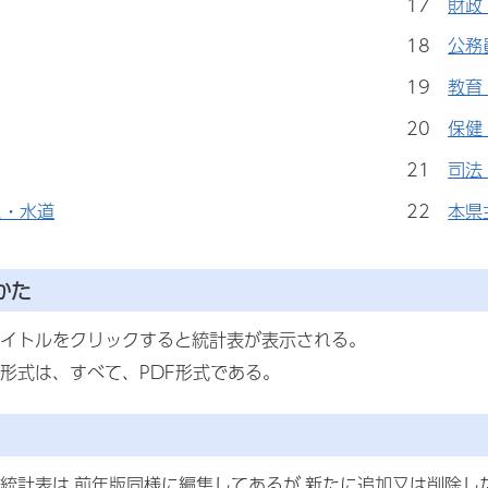
17
財政
18
公務
19
教育
20
保健
21
司法
ス・水道
22
本県
かた
イトルをクリックすると統計表が表示される。
形式は、すべて、PDF形式である。
統計表は,前年版同様に編集してあるが,新たに追加又は削除し