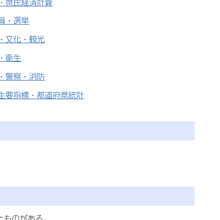
・県民経済計算
員・選挙
・文化・観光
・衛生
・警察・消防
主要指標・都道府県統計
たものがある。