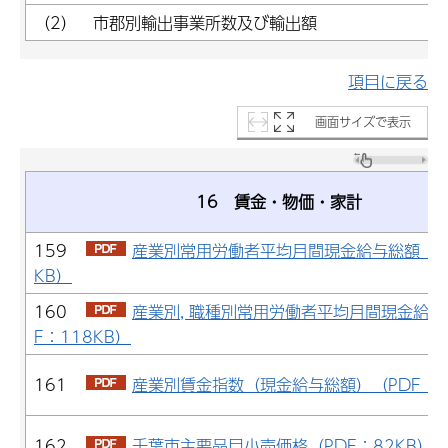
（2） 市郡別輸出事業所数及び輸出額
項目に戻る
画面サイズで表示
16 賃金・物価・家計
159
産業別常用労働者平均月間現金給与総額（PD
KB）
160
産業別, 職種別常用労働者平均月間現金給与
F：118KB）
161
産業別賃金指数（現金給与総額）（PDF：6
162
千葉市主要品目小売価格（PDF：82KB）