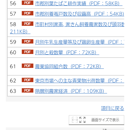
56
市郡別葉たばこ耕作実績（PDF：58KB）
57
市郡別養蚕戸数及び収繭高（PDF：54KB）
58
市町村別家畜, 家きん飼養農家数及び頭羽数（
211KB）
59
月別牛乳生産量等及び鶏卵生産量（PDF：72
60
月別と殺数量（PDF：72KB）
61
農業協同組合数（PDF：72KB）
62
東京市場への主な青果物出荷数量（PDF：17
63
階層別農家経済（PDF：109KB）
項目に戻る
画面サイズで表示