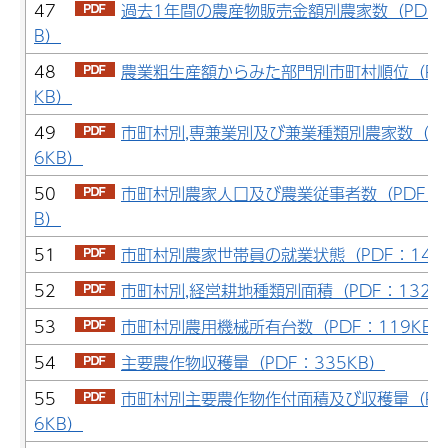
47
過去1年間の農産物販売金額別農家数（PDF：
B）
48
農業粗生産額からみた部門別市町村順位（PD
KB）
49
市町村別,専兼業別及び兼業種類別農家数（PD
6KB）
50
市町村別農家人口及び農業従事者数（PDF：1
B）
51
市町村別農家世帯員の就業状態（PDF：148
52
市町村別,経営耕地種類別面積（PDF：132K
53
市町村別農用機械所有台数（PDF：119KB
54
主要農作物収穫量（PDF：335KB）
55
市町村別主要農作物作付面積及び収穫量（PD
6KB）