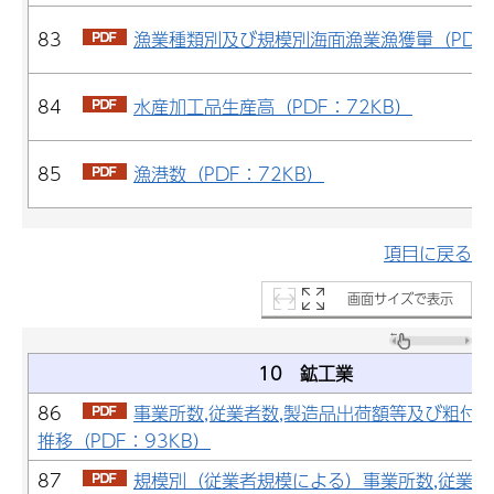
83
漁業種類別及び規模別海面漁業漁獲量（PDF：
84
水産加工品生産高（PDF：72KB）
85
漁港数（PDF：72KB）
項目に戻る
画面サイズで表示
10 鉱工業
86
事業所数,従業者数,製造品出荷額等及び粗付
推移（PDF：93KB）
87
規模別（従業者規模による）事業所数,従業者