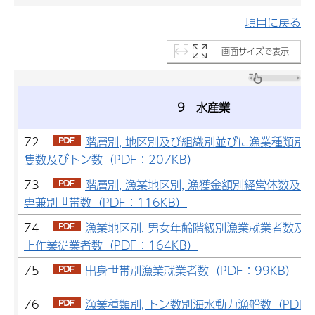
項目に戻る
画面サイズで表示
9 水産業
72
階層別, 地区別及び組織別並びに漁業種類別経
隻数及びトン数（PDF：207KB）
73
階層別, 漁業地区別, 漁獲金額別経営体数及
専兼別世帯数（PDF：116KB）
74
漁業地区別, 男女年齢階級別漁業就業者数及
上作業従業者数（PDF：164KB）
75
出身世帯別漁業就業者数（PDF：99KB）
76
漁業種類別, トン数別海水動力漁船数（PDF：