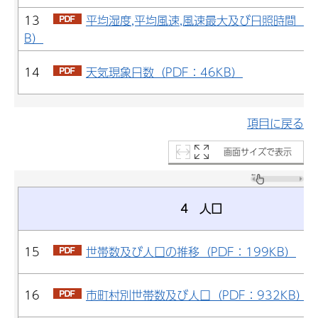
13
平均湿度,平均風速,風速最大及び日照時間（PD
B）
14
天気現象日数（PDF：46KB）
項目に戻る
画面サイズで表示
4 人口
15
世帯数及び人口の推移（PDF：199KB）
16
市町村別世帯数及び人口（PDF：932KB）