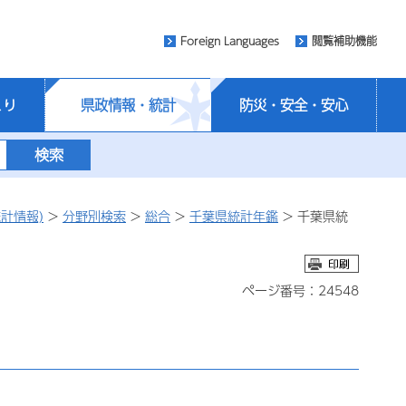
Foreign Languages
閲覧補助機能
くり
県政情報・統計
防災・安全・安心
計情報)
>
分野別検索
>
総合
>
千葉県統計年鑑
> 千葉県統
ページ番号：24548