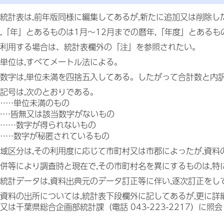
統計表は,前年版同様に編集してあるが,新たに追加又は削除し
,「年」とあるものは1月～12月までの暦年,「年度」とある
利用する場合は、統計表欄外の「注」を参照されたい。
単位は,すべてメートル法による。
数字は,単位未満を四捨五入してある。したがって合計数と内
記号は,次のとおりである。
……単位未満のもの
……皆無又は該当数字がないもの
……数字が得られないもの
……数字が秘匿されているもの
域区分は,その利用度に応じて市町村又は市郡によったが,資
併等により調査時と現在で,その市町村名を異にするものは,
統計データは,資料出典元のデータ訂正等に伴い,逐次訂正をし
資料の出所については,統計表下段欄外に記してあるが,更に詳
又は千葉県総合企画部統計課（電話 043-223-2217）に照