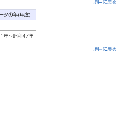
項目に戻る
ータの年(年度)
1年～昭和47年
項目に戻る