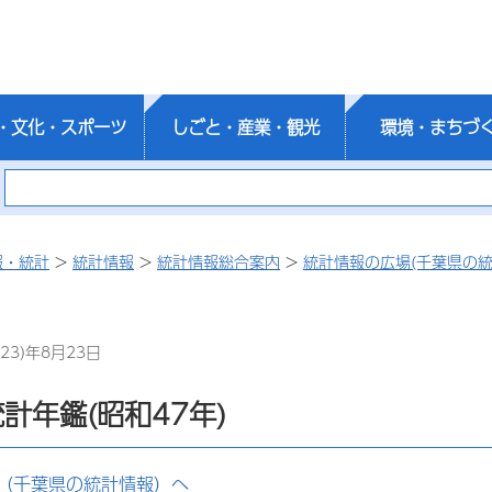
・文化・スポーツ
しごと・産業・観光
環境・まちづ
報・統計
>
統計情報
>
統計情報総合案内
>
統計情報の広場(千葉県の統
23)年8月23日
計年鑑(昭和47年)
（千葉県の統計情報）へ