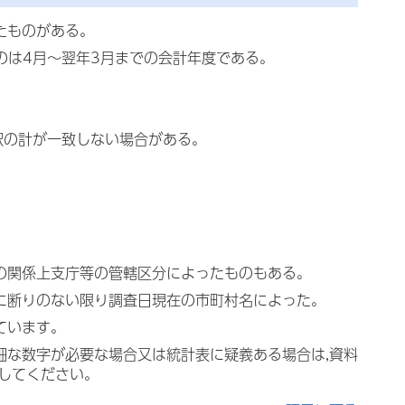
たものがある。
ものは4月～翌年3月までの会計年度である。
訳の計が一致しない場合がある。
料の関係上支庁等の管轄区分によったものもある。
特に断りのない限り調査日現在の市町村名によった。
ています。
細な数字が必要な場合又は統計表に疑義ある場合は,資料
会してください。