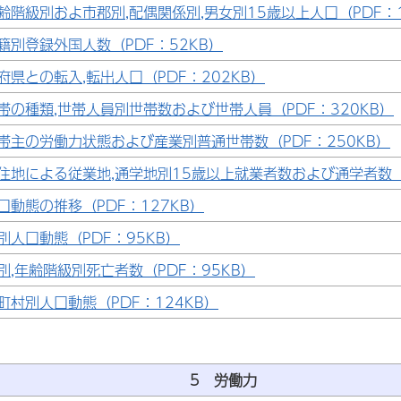
齢階級別およ市郡別,配偶関係別,男女別15歳以上人口（PDF：1
籍別登録外国人数（PDF：52KB）
府県との転入,転出人口（PDF：202KB）
帯の種類,世帯人員別世帯数および世帯人員（PDF：320KB）
帯主の労働力状態および産業別普通世帯数（PDF：250KB）
住地による従業地,通学地別15歳以上就業者数および通学者数（P
口動態の推移（PDF：127KB）
別人口動態（PDF：95KB）
別,年齢階級別死亡者数（PDF：95KB）
町村別人口動態（PDF：124KB）
5 労働力