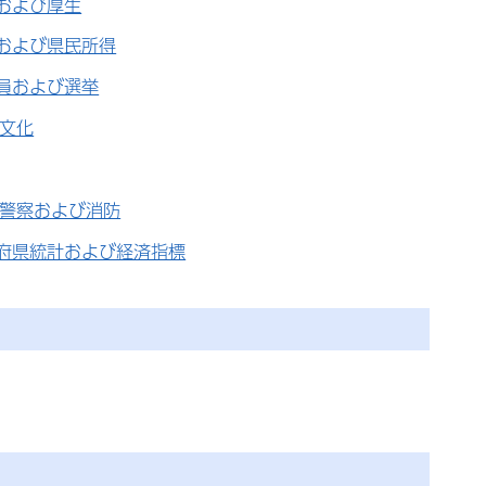
および厚生
および県民所得
員および選挙
,文化
,警察および消防
府県統計および経済指標