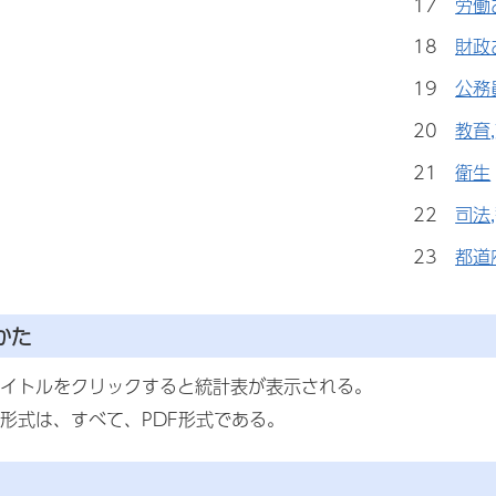
17
労働
18
財政
19
公務
20
教育
21
衛生
22
司法
23
都道
かた
イトルをクリックすると統計表が表示される。
形式は、すべて、PDF形式である。