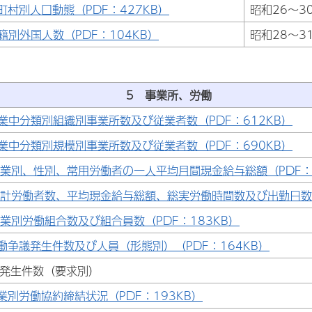
町村別人口動態（PDF：427KB）
昭和26～3
籍別外国人数（PDF：104KB）
昭和28～3
5 事業所、労働
業中分類別組織別事業所数及び従業者数（PDF：612KB）
業中分類別規模別事業所数及び従業者数（PDF：690KB）
業別、性別、常用労働者の一人平均月間現金給与総額（PDF：3
計労働者数、平均現金給与総額、総実労働時間数及び出勤日数（
業別労働組合数及び組合員数（PDF：183KB）
働争議発生件数及び人員（形態別）（PDF：164KB）
議発生件数（要求別）
業別労働協約締結状況（PDF：193KB）