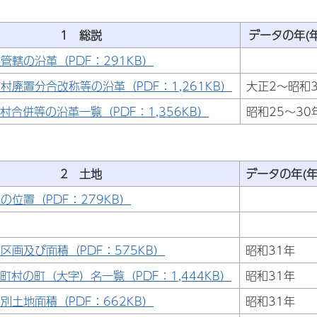
1 総説
データの年(年
管轄の沿革（PDF：291KB）
村廃置分合改称等の沿革（PDF：1,261KB）
大正2～昭和
村合併等の沿革一覧（PDF：1,356KB）
昭和25～30
2 土地
データの年(年
の位置（PDF：279KB）
区画及び面積（PDF：575KB）
昭和31年
町村の町（大字）名一覧（PDF：1,444KB）
昭和31年
別土地面積（PDF：662KB）
昭和31年