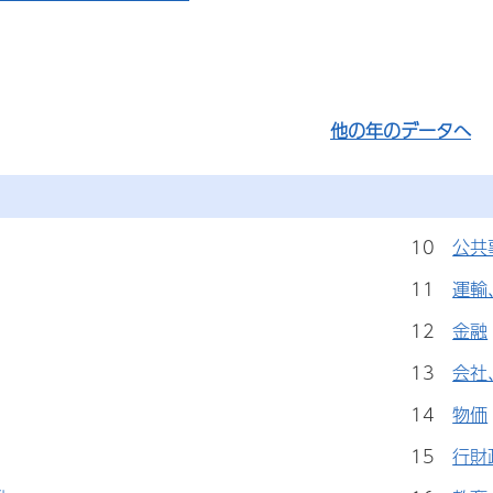
他の年のデータへ
10
公共
11
運輸
12
金融
13
会社
14
物価
15
行財