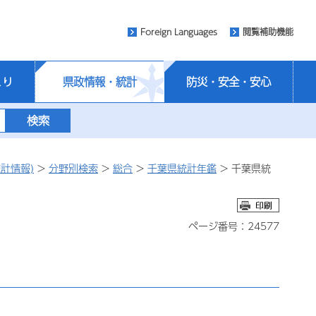
Foreign Languages
閲覧補助機能
くり
県政情報・統計
防災・安全・安心
計情報)
>
分野別検索
>
総合
>
千葉県統計年鑑
> 千葉県統
ページ番号：24577