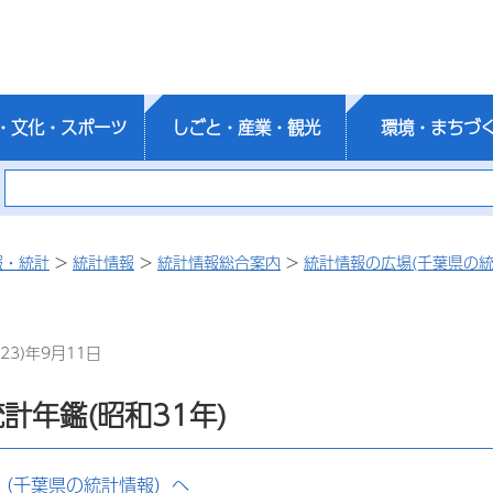
・文化・スポーツ
しごと・産業・観光
環境・まちづ
報・統計
>
統計情報
>
統計情報総合案内
>
統計情報の広場(千葉県の統
23)年9月11日
計年鑑(昭和31年)
（千葉県の統計情報）へ