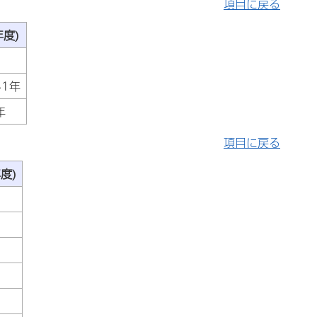
項目に戻る
度)
31年
年
項目に戻る
度)