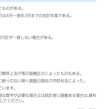
たものがある。
ものは4月～翌年3月までの会計年度である。
訳の計が一致しない場合がある。
料の関係上支庁等の管轄区分によったものもある。
特に断りのない限り調査日現在の市町村名によった。
ています。
細な数字が必要な場合又は統計表に疑義ある場合は,資料
会してください。