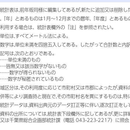
統計表は,前年版同様に編集してあるが,新たに追加又は削除し
,「年」とあるものは1月～12月までの暦年,「年度」とある
利用する場合は、統計表欄外の「注」を参照されたい。
単位は,すべてメートル法による。
数字は,単位未満を四捨五入してある。したがって合計数と内
記号は,次のとおりである。
……単位未満のもの
……皆無又は該当数字がないもの
……数字が得られないもの
……数字が秘匿されているもの
域区分は,その利用度に応じて市町村又は市郡によったが,資
併等により調査時と現在で,その市町村名を異にするものは,
統計データは,資料出典元のデータ訂正等に伴い,逐次訂正をし
資料の出所については,統計表下段欄外に記してあるが,更に詳
又は千葉県総合企画部統計課（電話 043-223-2217）に照