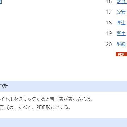
働
16
教育
17
公安
18
厚生
19
衛生
20
附録
かた
イトルをクリックすると統計表が表示される。
形式は、すべて、PDF形式である。