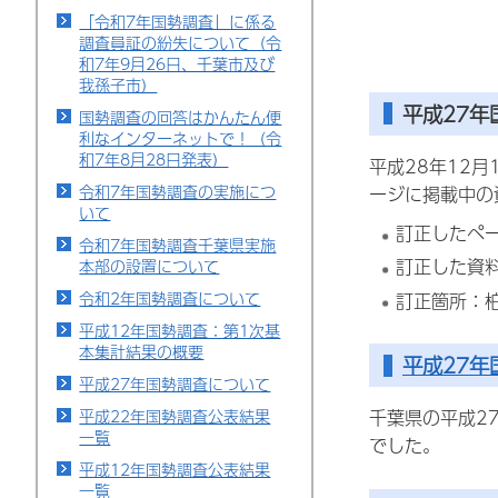
「令和7年国勢調査」に係る
調査員証の紛失について（令
和7年9月26日、千葉市及び
我孫子市）
平成27年
国勢調査の回答はかんたん便
利なインターネットで！（令
和7年8月28日発表）
平成28年12
令和7年国勢調査の実施につ
ージに掲載中の
いて
訂正したペ
令和7年国勢調査千葉県実施
訂正した資料
本部の設置について
令和2年国勢調査について
訂正箇所：
平成12年国勢調査：第1次基
本集計結果の概要
平成27年
平成27年国勢調査について
千葉県の平成27年
平成22年国勢調査公表結果
一覧
でした。
平成12年国勢調査公表結果
一覧