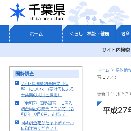
千葉県
ホーム
くらし・福祉・健康
教育
サイト内検索
ホーム
>
県政情
国勢調査
査について
令和7年国勢調査結果「速
報」について（要計表による
更新日：令和6(20
千葉県の人口と世帯）
「令和7年国勢調査」に係る
平成27
調査員証の紛失について（令
和7年10月6日、市原市）
国勢調査をかたる不審メール
に御注意ください！