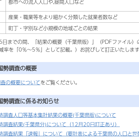
都市への流入人口や,昼間人口など
産業・職業等をより細かく分類した就業者数など
町丁・字別など小規模の地域ごとの結果
月6日までの間、「結果の概要（千葉県版）」（PDFファイル）
減率を「0％～5％」として記載。）お詫びして訂正いたしま
国勢調査の概要
調査の概要について
をご覧ください。
年国勢調査に係るお知らせ
勢調査人口等基本集計結果の概要(千葉県版)について
勢調査結果(千葉県分)について（12月20日訂正あり）
国勢調査結果「速報」について（要計表による千葉県の人口と世