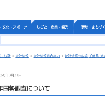
・文化・スポーツ
しごと・産業・観光
環境・まちづ
報・統計
>
統計情報
>
統計情報総合案内
>
統計情報の広場(千葉県の統
24)年3月31日
年国勢調査について