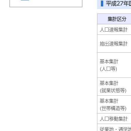
平成27
集計区分
人口速報集計
抽出速報集計
基本集計
(人口等)
基本集計
(就業状態等)
基本集計
(世帯構造等)
人口移動集計
従業地・通学