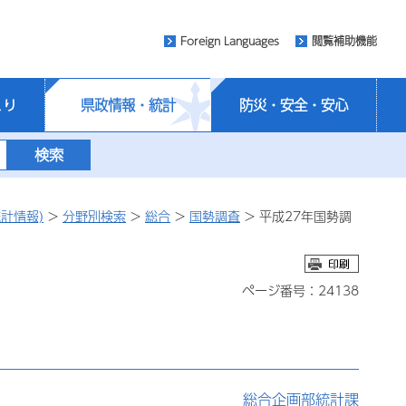
Foreign Languages
閲覧補助機能
くり
県政情報・統計
防災・安全・安心
計情報)
>
分野別検索
>
総合
>
国勢調査
> 平成27年国勢調
ページ番号：24138
総合企画部統計課