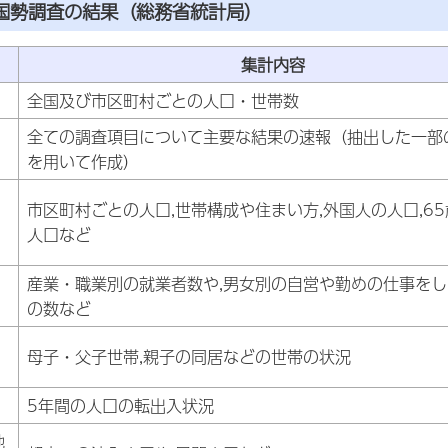
年国勢調査の結果（総務省統計局）
集計内容
全国及び市区町村ごとの人口・世帯数
全ての調査項目について主要な結果の速報（抽出した一部
を用いて作成）
市区町村ごとの人口,世帯構成や住まい方,外国人の人口,6
人口など
産業・職業別の就業者数や,男女別の自営や勤めの仕事を
の数など
母子・父子世帯,親子の同居などの世帯の状況
5年間の人口の転出入状況
地