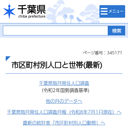
検索・メニュ
千葉県
ー
ページ番号：345171
市区町村別人口と世帯(最新)
千葉県毎月常住人口調査
（令和2年国勢調査基準)
他の月のデータへ
千葉県毎月常住人口調査月報（令和8年7月1日現在）へ
最新の統計表「市区町村別人口動態」へ