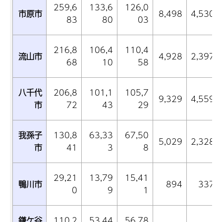
259,6
133,6
126,0
市原市
8,498
4,530
83
80
03
216,8
106,4
110,4
流山市
4,928
2,397
68
10
58
八千代
206,8
101,1
105,7
9,329
4,559
市
72
43
29
我孫子
130,8
63,33
67,50
5,029
2,328
市
41
3
8
29,21
13,79
15,41
鴨川市
894
337
0
9
1
鎌ケ谷
110,2
53,44
56,78