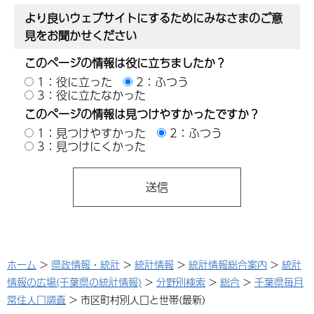
より良いウェブサイトにするためにみなさまのご意
見をお聞かせください
このページの情報は役に立ちましたか？
1：役に立った
2：ふつう
3：役に立たなかった
このページの情報は見つけやすかったですか？
1：見つけやすかった
2：ふつう
3：見つけにくかった
ホーム
>
県政情報・統計
>
統計情報
>
統計情報総合案内
>
統計
情報の広場(千葉県の統計情報)
>
分野別検索
>
総合
>
千葉県毎月
常住人口調査
> 市区町村別人口と世帯(最新)