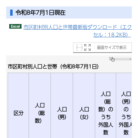
令和8年7月1日現在
市区町村別人口と世帯最新版ダウンロード（エク
セル：18.2KB）
画面サイズで表示
市区町村別人口と世帯（令和8年7月1日）
人口
人口
（総
（男）
人口
人口
人口
数）の
の
区分
（総
（男）
（女）
うち
うち
数）
外国人
外国人
数
数