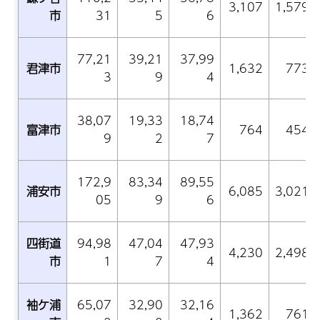
3,107
1,579
市
31
5
6
77,21
39,21
37,99
君津市
1,632
773
3
9
4
38,07
19,33
18,74
富津市
764
454
9
2
7
172,9
83,34
89,55
浦安市
6,085
3,021
05
9
6
四街道
94,98
47,04
47,93
4,230
2,498
市
1
7
4
袖ケ浦
65,07
32,90
32,16
1,362
761