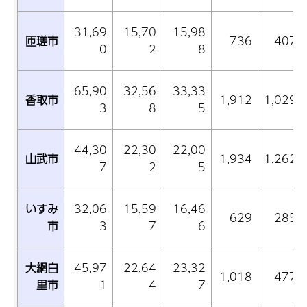
31,69
15,70
15,98
匝瑳市
736
407
0
2
8
65,90
32,56
33,33
香取市
1,912
1,029
3
8
5
44,30
22,30
22,00
山武市
1,934
1,262
7
2
5
いすみ
32,06
15,59
16,46
629
285
市
3
7
6
大網白
45,97
22,64
23,32
1,018
477
里市
1
4
7