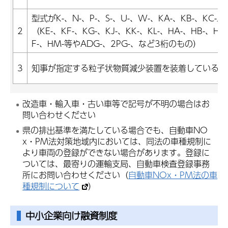
型式がK-、N-、P-、S-、U-、W-、KA-、KB-、KC-
2
（KE-、KF-、KG-、KJ-、KK-、KL-、HA-、HB-、HC
F-、HM-等やADG-、2PG-、など3桁のもの）
3
知事が指定する粒子状物質減少装置を装着している車
改造車・輸入車・古い車等で記号が不明の場合はお
問い合わせください
県の排出基準を満たしている場合でも、自動車NO
x・PM法対策地域内においては、同法の車種規制に
より車両の登録ができない場合があります。登録に
ついては、最寄りの運輸支局、自動車検査登録事務
所にお問い合わせください（
自動車NOx・PM法の車
種規制について
）
中小企業向け融資制度