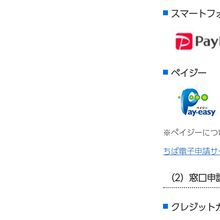
スマートフォ
ペイジー
※ペイジーに
ちば電子申請サ
（
2）窓口申
クレジットカード