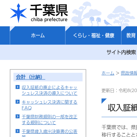
千葉県
ホーム
くらし・福祉・健康
教育
サイト内検索
ホーム
>
県政情
会計（出納）
収入証紙の廃止によるキャッ
更新日：令和8(20
シュレス決済の導入について
キャッシュレス決済に関する
収入証
FAQ
千葉県財務規則の一部を改正
する規則について
千葉県では、県
千葉県歳入歳出決算書の公表
移行することと