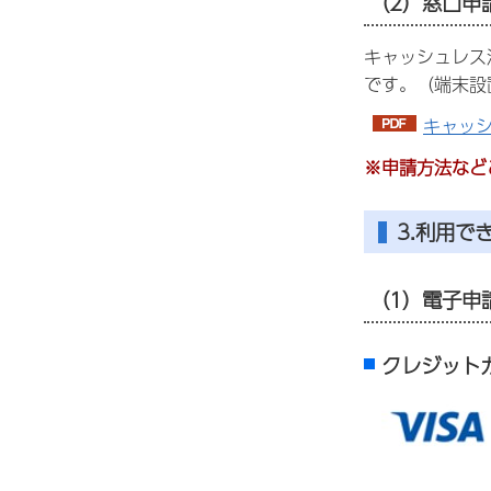
（2）窓口申
キャッシュレス
です。（端末設
キャッシ
※申請方法など
3.利用で
（1）電子申
クレジットカード