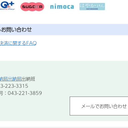
るお問い合わせ
決済に関するFAQ
納局出納局
出納班
-223-3315
043-221-3859