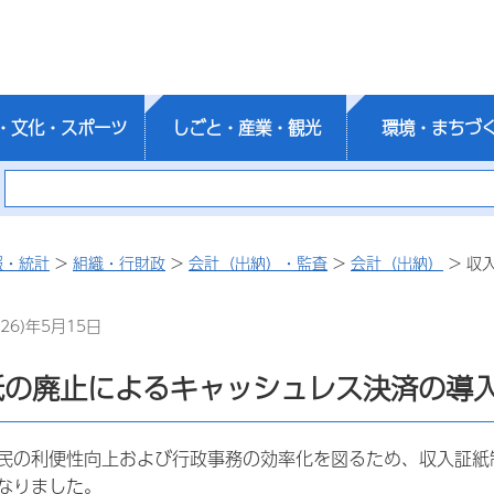
・文化・スポーツ
しごと・産業・観光
環境・まちづ
報・統計
>
組織・行財政
>
会計（出納）・監査
>
会計（出納）
> 収
26)年5月15日
紙の廃止によるキャッシュレス決済の導
民の利便性向上および行政事務の効率化を図るため、収入証紙
なりました。