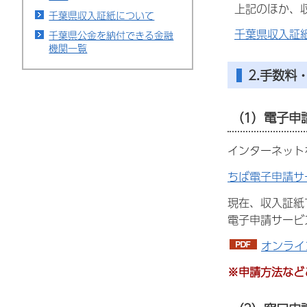
上記のほか、収
千葉県収入証紙について
千葉県収入証
千葉県公金を納付できる金融
機関一覧
2.手数料
（1）電子申
インターネット
ちば電子申請サ
現在、収入証紙
電子申請サービ
オンライ
※申請方法など