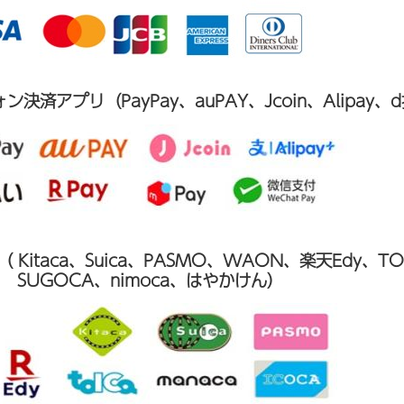
決済アプリ（PayPay、auPAY、Jcoin、Alipay
Kitaca、Suica、PASMO、WAON、楽天Edy、TOI
、 SUGOCA、nimoca、はやかけん）