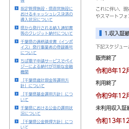
等
指定管理施設・県直営施設に
これに伴い、現
おけるキャッシュレス決済の
やスマートフォ
導入状況について
県から発行される納入通知書
1.収入証
等のクレジット納付について
千葉県の適格請求書（インボ
下記スケジュー
イス）発行事業者の登録番号
について
販売終了
ちば電子申請サービスでペイ
ジーによる納付が可能な金融
令和8年12
機関
「千葉県歳計現金等運用方
利用終了
針」について
令和9年12
「千葉県基金運用方針」につ
いて
未利用収入証
千葉県における公金の運用状
況について
令和13年1
「千葉県公金管理方針」につ
いて