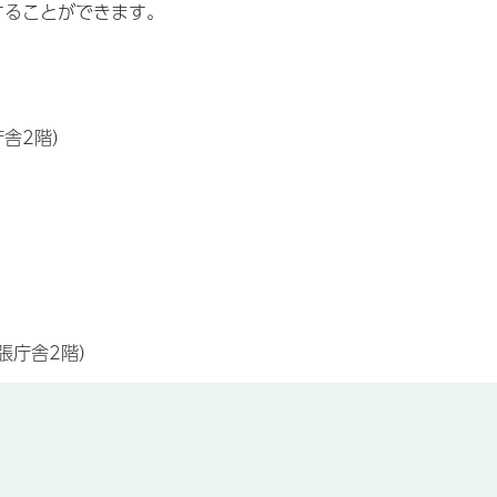
することができます。
。
舎2階）
張庁舎2階）