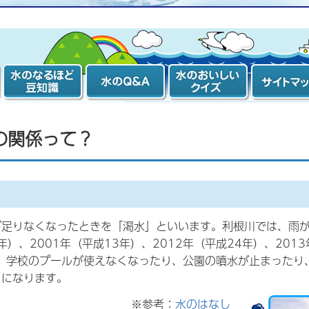
水のなるほど豆
水のQ&A
水のおいしいク
「おいしい
知識
イズ
くり計画」
ィシャルサ
のサイトマ
の関係って？
足りなくなったときを「渇水」といいます。利根川では、雨が少な
年）、2001年（平成13年）、2012年（平成24年）、201
は、学校のプールが使えなくなったり、公園の噴水が止まったり
とになります。
※参考：
水のはなし