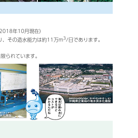
018年10月現在）
3
り、その造水能力は約11万m
/日であります。
に限られています。