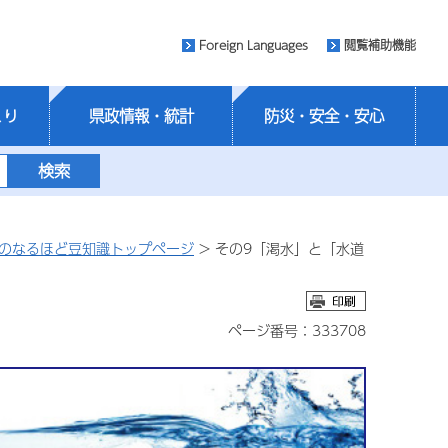
Foreign Languages
閲覧補助機能
くり
県政情報・統計
防災・安全・安心
のなるほど豆知識トップページ
> その9「渇水」と「水道
ページ番号：333708