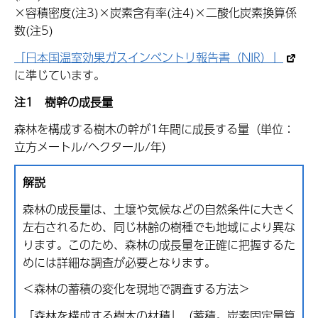
×容積密度(注3)×炭素含有率(注4)×二酸化炭素換算係
数(注5)
「日本国温室効果ガスインベントリ報告書（NIR）」
に準じています。
注1
樹幹の成長量
森林を構成する樹木の幹が1年間に成長する量（単位：
立方メートル/ヘクタール/年）
解説
森林の成長量は、土壌や気候などの自然条件に大きく
左右されるため、同じ林齢の樹種でも地域により異な
ります。このため、森林の成長量を正確に把握するた
めには詳細な調査が必要となります。
＜森林の蓄積の変化を現地で調査する方法＞
「森林を構成する樹木の材積」（蓄積。炭素固定量算