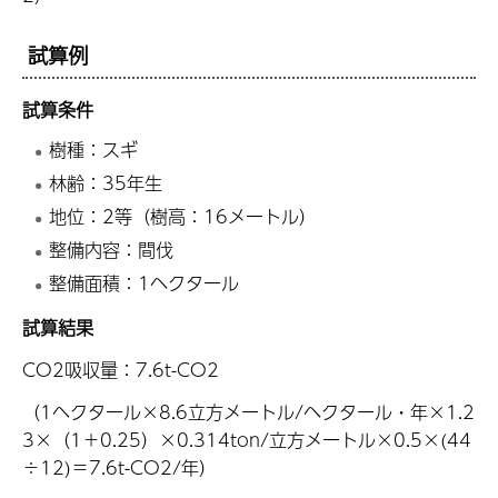
試算例
試算条件
樹種：スギ
林齢：35年生
地位：2等（樹高：16メートル）
整備内容：間伐
整備面積：1ヘクタール
試算結果
CO2吸収量：7.6t-CO2
（1ヘクタール×8.6立方メートル/ヘクタール・年×1.2
3×（1＋0.25）×0.314ton/立方メートル×0.5×(44
÷12)＝7.6t-CO2/年）