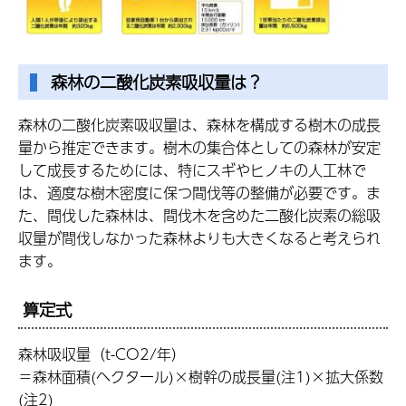
森林の二酸化炭素吸収量は？
森林の二酸化炭素吸収量は、森林を構成する樹木の成長
量から推定できます。樹木の集合体としての森林が安定
して成長するためには、特にスギやヒノキの人工林で
は、適度な樹木密度に保つ間伐等の整備が必要です。ま
た、間伐した森林は、間伐木を含めた二酸化炭素の総吸
収量が間伐しなかった森林よりも大きくなると考えられ
ます。
算定式
森林吸収量（t-CO2/年）
＝森林面積(ヘクタール)×樹幹の成長量(注1)×拡大係数
(注2)