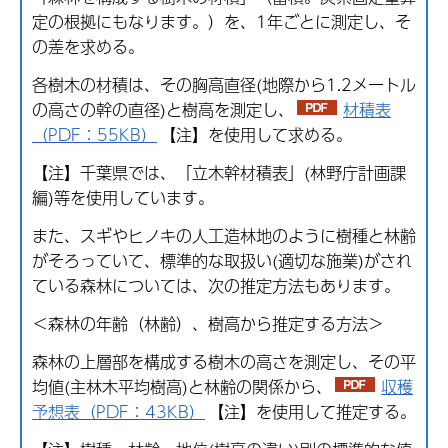
定の根拠にもなります。）を、1年ごとに測定し、そ
の差を求める。
各樹木の材積は、その胸高直径(地際から1.2メートル
の高さの幹の直径)と樹高を測定し、
材積表
（PDF：55KB）
【注】を使用して求める。
【注】千葉県では、「立木幹材積表」(林野庁計画課
編)等を使用しています。
また、スギやヒノキの人工造林地のように樹種と林齢
がそろっていて、標準的な取扱い(適切な施業)がされ
ている森林については、次の推定方法もあります。
＜森林の年齢（林齢）、樹高から推定する方法＞
森林の上層部を構成する樹木の高さを測定し、その平
均値(主林木平均樹高)と林齢の関係から、
収穫
予想表（PDF：43KB）
【注】を使用して推定する。