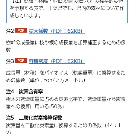
【注】樹種・林齢・地位(樹高の違い)別の標準的な値
を予想する表で、千葉県でも、県内の森林について作
成しています。
注2
拡大係数（PDF：62KB）
樹幹の成長量に枝や根の成長量を加算補正するための係
数
注3
容積密度（PDF：62KB）
成長量（材積）をバイオマス（乾燥重量）に換算するた
めの係数（単位：ton/立方メートル）
注4
炭素含有率
樹木の乾燥重量に占める炭素比率で、乾燥重量から炭素
量への換算に用いる(50％)
注5
二酸化炭素換算係数
炭素量を二酸化炭素量に換算するための係数（44÷1
2）