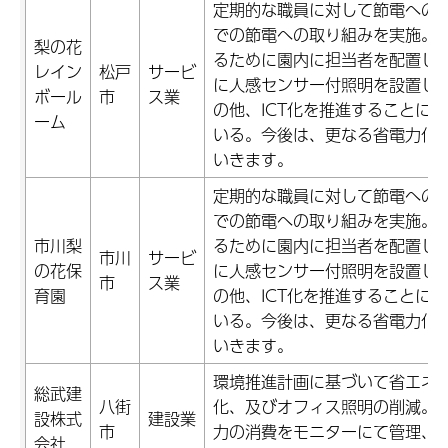
定期的な職員に対して節電への
での節電への取り組みを実施。
梨の花
るために園内に担当者を配置し、
レイン
松戸
サービ
に人感センサー付照明を設置し
ボール
市
ス業
の他、ICT化を推進することに
ーム
いる。今後は、更なる省電力化
いきます。
定期的な職員に対して節電への
での節電への取り組みを実施。
市川梨
るために園内に担当者を配置し、
市川
サービ
の花保
に人感センサー付照明を設置し
市
ス業
育園
の他、ICT化を推進することに
いる。今後は、更なる省電力化
いきます。
環境推進計画に基づいて省エネ
総武建
八街
化、及びオフィス照明の削減。
設株式
建設業
市
力の消費をモニターにて管理、
会社