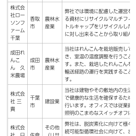
株式会
弊社では環境に配慮した運営を
社ロー
香取
農林水
る資材にリサイクルマルチフィ
ソンフ
市
産業
トルキャップをリサイクルした
ァーム
に対し出来ることから取り組ん
千葉
当社はれんこんを栽培販売して
成田れ
き、室温の温度調整を行うこと
んこ
成田
農林水
す。また、栽培したれんこんを
ん 久
市
産業
輸送経路の運行を実践すること
米農場
す。
当社は建物やその敷地内の生活
株式会
千葉
で健康的な生活を確保するため
社 三
建設業
市
行います。オフィスでは従業員
貴
照明のこまめなスイッチオフに
弊社は、脱炭素化に向けて様々
株式会
その他
続可能型循環社会に向けて、まず
社 日
佐倉
（リサ