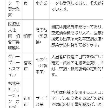
ク 千
市
小売業
ータも計測しており、その効果を
葉営業
ています。
所
医療法
当院は発熱外来を行っており、
人社
その他
空気清浄機を取り入れ、医療機
団 柏
柏市
（医療
換気も出来る高効率空調設備を
愛耳鼻
業）
感染予防に努めております。
咽喉科
グルー
入居者に快適に日常を過ごして
その他
プホー
香取
電気・資源の削減を意識し、空
（介護
ムスマ
市
灯、空調・換気設備の定期的な
事業）
イル
す。
株式会
社フォ
当社は店舗で使用するエアコン
ーチュ
市川
サービ
ネモデルに交換するなどの対策
ン ま
市
ス業
では紙の使用量削減及び、照明
んがラ