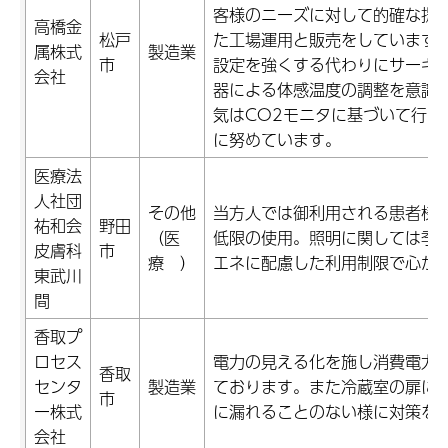
客様のニーズに対して的確な提
高橋金
松戸
た工場運用と販売をしています
属株式
製造業
市
設定を強くする代わりにサーキ
会社
器による体感温度の調整を意識
気はCO2モニタに基づいて行う
に努めています。
医療法
人社団
その他
当方人では御利用される患者様
祐和会
野田
（医
低限の使用。照明に関しては季
皮膚科
市
療 ）
エネに配慮した利用制限で心が
東武川
間
香取プ
ロセス
電力の見える化を施し消費電力
香取
センタ
製造業
ております。また冷蔵室の扉に
市
ー株式
に漏れることのない様に対策を
会社