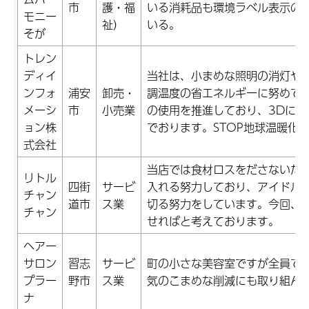
市
護・福
いる消耗品も環境ラベル表示の
モニー
祉）
いる。
そが
トレン
ディイ
当社は、小まめな照明の消灯や
ンフォ
浦安
卸売・
調温度の省エネルギーに努めて
メーシ
市
小売業
の使用を推進しており、3Dに
ョン株
でおります。STOP地球温暖化!!!
式会社
当店では食材ロスをださないた
リトル
四街
サービ
入れる努力しており、アイドル
チャン
道市
ス業
切る努力をしています。今回、エ
チャン
せればと考えております。
ヘアー
サロン
習志
サービ
町の小さな美容室ですが全員で
プラー
野市
ス業
気のこまめな削減にも取り組ん
ナ