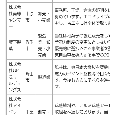
株式会
事務所、工場、倉庫の照明をLE
社南総
市原
卸売・
努めています。エコドライブの
ヤンマ
市
小売業
をし、省エネに社全体で取り組
ー
製造
当社は和菓子の製造販売をして
坂下製
香取
業、卸
新電力制度の変更にともない早
菓
市
売・小
優先的に選択できる事業者を選
売業
気自動車を導入する事でCO2削
株式会
私共は、東日本大震災を契機に
社UP
野田
電力のデマント監視等で日々省
Gホー
製造業
市
す。今後もさらにそれらを進め
ルディ
す。
ングス
株式会
社アイ
遮熱塗料や、アルミ遮熱シート
ベッ
千葉
卸売・
取組を推進しております。当千