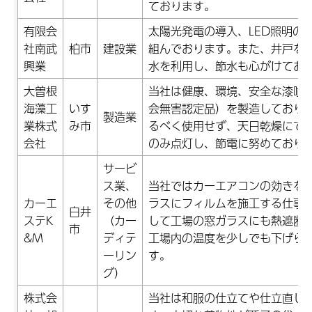
ております。
有限会
太陽光発電の導入、LED照明の
社南武
柏市
建設業
組んでおります。また、井戸を
興業
水を利用し、節水も心がけてお
大曽根
当社は健康、環境、安全な漆喰
海藻工
いす
会無害認定品）を製造しており
製造業
業株式
み市
るべく使用せず、天日乾燥にて
会社
のみ点灯し、節電に努めており
サービ
ス業、
当社ではカーエアコンの効きを
カーエ
その他
ラスにフィルムを施工する仕事
白井
ステK
（カー
して工場の窓ガラスにも熱遮断
市
&M
ディテ
工場内の温度を少しでも下げら
ーリン
す。
グ）
株式会
当社は和服の仕立てや仕立直し