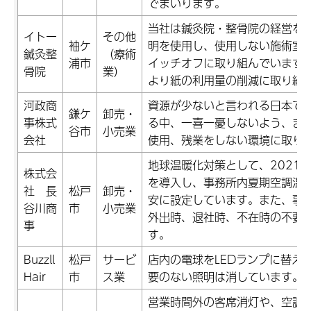
でまいります。
当社は鍼灸院・整骨院の経営をし
イトー
その他
袖ケ
明を使用し、使用しない施術室
鍼灸整
（療術
浦市
イッチオフに取り組んでいます
骨院
業）
より紙の利用量の削減に取り組
河政商
資源が少ないと言われる日本で
鎌ケ
卸売・
事株式
る中、一喜一憂しないよう、ま
谷市
小売業
会社
使用、残業をしない環境に取り
地球温暖化対策として、2021
株式会
を導入し、事務所内夏期空調温度
社 長
松戸
卸売・
安に設定しています。また、事務
谷川商
市
小売業
外出時、退社時、不在時の不要
事
す。
Buzzll
松戸
サービ
店内の電球をLEDランプに替え
Hair
市
ス業
要のない照明は消しています。
営業時間外の客席消灯や、空調