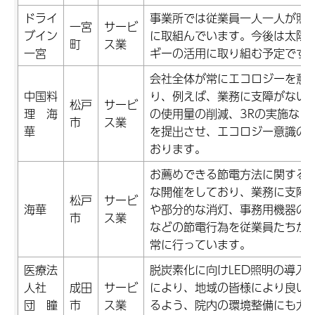
ドライ
事業所では従業員一人一人が照
一宮
サービ
ブイン
に取組んでいます。今後は太陽
町
ス業
一宮
ギーの活用に取り組む予定です
会社全体が常にエコロジーを意
中国料
り、例えば、業務に支障がない
松戸
サービ
理 海
の使用量の削減、3Rの実施など
市
ス業
華
を提出させ、エコロジー意識の
おります。
お薦めできる節電方法に関する
な開催をしており、業務に支障
松戸
サービ
海華
や部分的な消灯、事務用機器の
市
ス業
などの節電行為を従業員たちが
常に行っています。
医療法
脱炭素化に向けLED照明の導入
人社
成田
サービ
により、地域の皆様により良い
団 瞳
市
ス業
るよう、院内の環境整備にも力