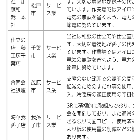
社 加
す。大切な着物地が孫子の代ま
松戸
サービ
藤和
ています。作業場ではアイロン
市
ス業
裁 本
電気の無駄を省くよう、電力の
社
節電に努めています。
当社は和服の仕立てや仕立直し
仕立の
す。大切な着物地が孫子の代ま
店 藤
千葉
サービ
ています。作業場ではアイロン
工房千
市
ス業
電気の無駄を省くよう、電力の
葉店
節電に努めています。
支障のない範囲での照明の間引
合同会
茂原
サービ
低減のためのすだれ等の使用、
社狼煙
市
ス業
入、冷暖房の適正使用の呼掛け
3Rに積極的に取組んでおり、定
会を開催しており、また通常の
海華我
我孫
サービ
きる限り両面コピー、使用済み
孫子店
子市
ス業
より紙の使用量の削減などの紙
おります。