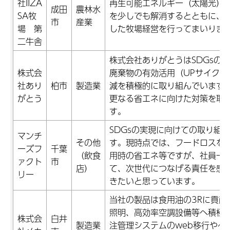
社IIZA
再生可能エネルギー（太陽光）
成田
農林水
SA牧
を少しでも解消するとともに、
市
産業
場 第
した牧場経営を行ってまいりま
二牛舎
株式会社ありがとうはSDGsの
株式会
廃棄物の有効活用（UPサイク
社あり
柏市
製造業
減を積極的に取り組んでいます
がとう
更なる省エネに向けた対策を取
す。
SDGsの実現に向けての取り組
マンチ
その他
す。現時点では、フードロスを
ーズフ
千葉
（飲食
用時の省エネ等ですが、社員一
ァクト
市
店）
て、次世代につなげる責任を感
リー
きたいと思っています。
当社の製品は食用油の3Rに貢献
照明、高効率空調設備等へ積極
株式会
白井
製造業
注管理システムのweb移行やペ