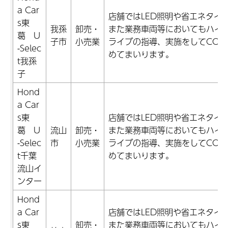
a Car
店舗ではLED照明や省エネタイ
s東
我孫
卸売・
また業務車両等においてもハイ
葛 U
子市
小売業
ライブの指導、実施をしてCO2
-Selec
めてまいります。
t我孫
子
Hond
a Car
s東
店舗ではLED照明や省エネタイ
葛 U
流山
卸売・
また業務車両等においてもハイ
-Selec
市
小売業
ライブの指導、実施をしてCO2
t千葉
めてまいります。
流山イ
ンター
Hond
a Car
店舗ではLED照明や省エネタイ
s東
卸売・
また業務車両等においてもハイ