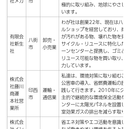
社メカ
市
極的に取り組み、地球にやさし
います。
わが社は創業22年、現在は八街
ルショップを経営しており、商
有限会
が汚れがある物、壊れた物を見
八街
卸売・
社新生
サイクル・リユースに特化した
市
小売業
社
ーンセンターと提携し、ゴミと
リユース可能な物を買い取り、
力しています。
私達は、環境対策に取り組むこ
株式会
公害車の導入、省燃費運転の励
社藤川
印西
運輸・
践して行きます。2010年にグ
商運
市
通信業
主的で継続的な環境保全活動を
本社営
ンターに太陽光パネルを設置し
業所
室効果ガスの排出を減らす取り
株式会
省エネ対策やエコ活動を意識し