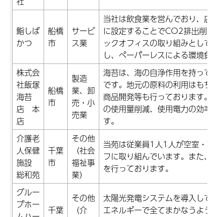
社
当社は飲食業を営んでおり、店
鮨しば
船橋
サービ
に設定することでCO2排出削減
かつ
市
ス業
ックオフィスの取り組みとして
し、ペーパーレスによる環境負
株式会
海苔は、海の自浄作用を持って
製造
社飯塚
です。地元の原料の利用はもち
船橋
業、卸
海苔
商品開発等も行っております。
市
売・小
店 本
の使用量削減、使用電力の効率
売業
店
す。
介護老
その他
当苑は従業員1人1人が空室・不
人保健
千葉
（社会
フに取り組んでいます。また、
施設
市
福祉事
を行っております。
総和苑
業）
グルー
その他
太陽光発電システムを導入して
プホー
千葉
（介
エネルギーで全てまかなうよう
ムハー