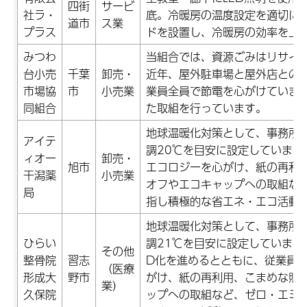
四街
サービ
社ラ・
底。冷暖房の温度設定を適切に
道市
ス業
プラス
ドを設置し、冷暖房の効率を上
みつわ
当組合では、資源ごみはリサイ
台小売
千葉
卸売・
近年、屋外駐車場と屋外店との照
市場協
市
小売業
業員全員で節電を心がけていま
同組合
た取組を行っています。
地球温暖化対策として、事務所内
アイテ
調20℃を目安に設定しています
ィオー
卸売・
旭市
エコロジーを心がけ、紙の再利
干潟薬
小売業
オフやエコキャップへの取組な
局
指し積極的な省エネ・エコ活動
地球温暖化対策として、事務所内
ひらい
調21℃を目安に設定しています
その他
整骨院
習志
D化を進めるとともに、従業員
（医療
形成大
野市
がけ、紙の再利用、こまめな照
業）
久保院
ップへの取組など、ゼロ・エミ