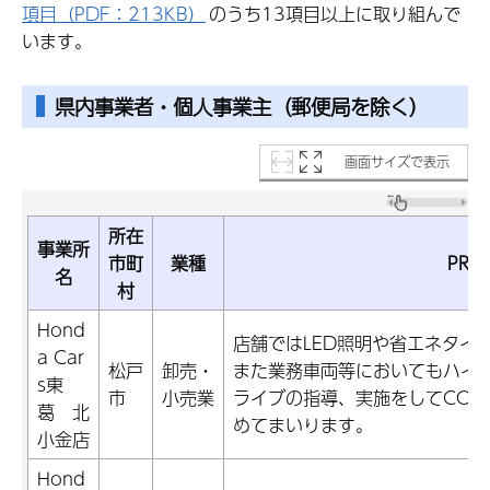
項目（PDF：213KB）
のうち13項目以上に取り組んで
います。
県内事業者・個人事業主（郵便局を除く）
画面サイズで表示
所在
事業所
市町
業種
PR項
名
村
Hond
店舗ではLED照明や省エネタイ
a Car
松戸
卸売・
また業務車両等においてもハイ
s東
市
小売業
ライブの指導、実施をしてCO2
葛 北
めてまいります。
小金店
Hond