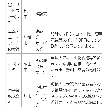
冨士サ
ービス
松戸
建設業
株式会
市
社
エム・
建設
設計ではPC・コピー機、照明等
エー・
船橋
業、
電気等スイッチOFFにしていま
シー有
市
サービ
Dとし、節電しています。
限会社
ス業
当法人では、生物養殖等で多く
その他
株式会
成田
ます。環境に密接に関わるもの
（漁
社タニ
市
たまま、照明・空調の電源ON・
業 ）
す。
敷地内に太陽光発電設備を設置
不動産
東産業
フ練習場内全照明・屋外投光器の
業、サ
株式会
旭市
ネタイプの空調・OA機器への
ービス
社
ど社員一丸となり地球温暖化対策
業