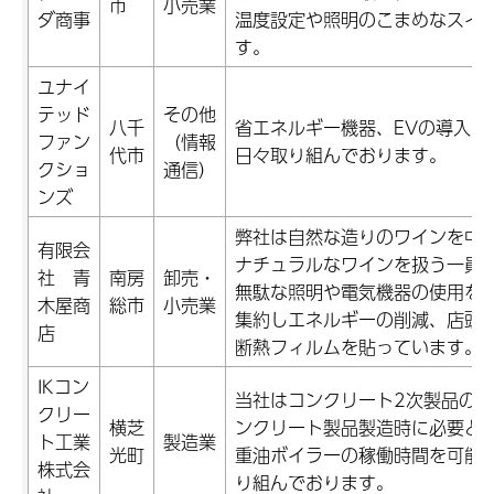
市
小売業
ダ商事
温度設定や照明のこまめなスイ
す。
ユナイ
テッド
その他
八千
省エネルギー機器、EVの導入な
ファン
（情報
代市
日々取り組んでおります。
クショ
通信）
ンズ
弊社は自然な造りのワインを中
有限会
ナチュラルなワインを扱う一員
社 青
南房
卸売・
無駄な照明や電気機器の使用を
木屋商
総市
小売業
集約しエネルギーの削減、店頭
店
断熱フィルムを貼っています。
IKコン
当社はコンクリート2次製品の
クリー
横芝
ンクリート製品製造時に必要と
ト工業
製造業
光町
重油ボイラーの稼働時間を可能な
株式会
り組んでおります。