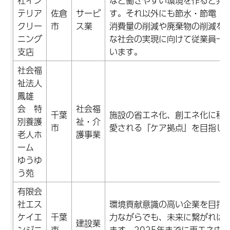
社イン
など働きやすい環境を作ると共
テリア
佐倉
サービ
す。それ以外にも節水・節電・
クリー
市
ス業
消費量の削減や廃棄物の削減を
ニング
な社会の実現に向けて従業員一
支店
います。
社会福
祉法人
鳳雄
会 特
社会福
千葉
施設の省エネ化、創エネ化に積
別養護
祉・介
市
愛される『ケア拠点』を目指し
老人ホ
護事業
ーム
ゆうゆ
う苑
有限会
社エス
環境貢献意識の高い企業を目指
ケイエ
千葉
力ながらでも、未来に繋がれば
建設業
ンジニ
市
ます。2025年までに再エネ由