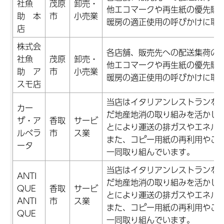
社魚
茂原
卸売・
他エコマークや再生紙の優先購
助 本
市
小売業
暖房の適正使用の呼びかけに取
店
株式会
各店舗、販売先への配送集荷の
社魚
茂原
卸売・
他エコマークや再生紙の優先購
助 ア
市
小売業
暖房の適正使用の呼びかけに取
スモ店
当店はイタリアンレストランを
カー
だ地産地消の取り組みを活かし
ザ・ア
香取
サービ
とにより運送の排ガスやエネル
ルベラ
市
ス業
また、コピー用紙の再利用やこ
ータ
一同取り組んでいます。
当店はイタリアンレストランを
ANTI
だ地産地消の取り組みを活かし
QUE
香取
サービ
とにより運送の排ガスやエネル
ANTI
市
ス業
また、コピー用紙の再利用やこ
QUE
一同取り組んでいます。