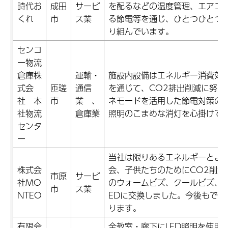
時代お
成田
サービ
を配るなどの温度管理、エアコ
くれ
市
ス業
る節電等を通じ、ひとつひとつ
り組んでいます。
センコ
ー物流
倉庫株
運輸・
施設内設備はエネルギー消費効
式会
匝瑳
通信
を通じて、CO2排出削減に努め
社 本
市
業 、
ネモードを活用した節電対策の
社物流
倉庫業
照明のこまめな消灯を心掛けて
センタ
ー
当社は限りあるエネルギーとよ
株式会
会、子供たちのためにCO2削減
市原
サービ
社MO
のウォームビズ、クールビズ、
市
ス業
NTEO
EDに交換しました。今後もでき
ります。
有限会
全教室・廊下にLED照明を使用