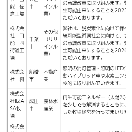
の意識改革に取り組みます。弊
能 佐
市
イクル
生可能由来にすることを2025
倉工場
業）
ただいております。
株式会
弊社は、脱炭素化に向けて様々
その他
社 日
続可能型循環社会に向けて、まず
千葉
（リサ
能 四
の意識改革に取り組みます。弊
市
イクル
街道工
生可能由来にすることを2026
業）
場
ただいております。
照明の消灯管理・照明のLED化
株式会
船橋
不動産
動ハイブリッド車や水素エンジ
社 楓
市
業
極的に取り組んでいきます。
株式会
再生可能エネルギー（太陽光）
社IIZA
成田
農林水
を少しでも解消するとともに、
SA牧
市
産業
した牧場経営を行ってまいりま
場
株式会