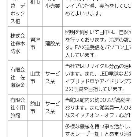
柏市
葛 デ
小売業
ライブの指導、実施をしてCO2
ポック
めてまいります。
ス柏
照明を間引いて日中は、自然光
株式会
君津
を行っております。冷房の設定
社森本
建設業
市
す。FAX送受信をパソコン上で
防水
入しています。
当社ではリサイクル分品の活用
有限会
山武
サービ
います。また、LED電球などの
社 佐
市
ス業
イブリッド車やアイドリングス
瀬鈑金
2の削減を目指しています。
有限会
当館は館内の約90％が高効率照
館山
サービ
社幸田
おります。また従業員一人ひと
市
ス業
旅館
なスイッチオン・オフに心がけ
多様な機械を持つ事を活かし、
するレーザー加工とあまり消費