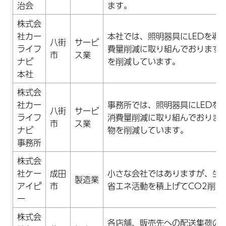
治会
ます。
株式会
社カー
本社では、照明器具にLEDを導
八街
サービ
ライフ
費量削減に取り組んでおります。
市
ス業
ナビ
を削減しています。
本社
株式会
社カー
事務所では、照明器具にLEDを
八街
サービ
ライフ
消費量削減に取り組んでおります
市
ス業
ナビ
物を削減しています。
事務所
株式会
社ケー
成田
小さな会社ではありますが、生
製造業
アイピ
市
省エネ活動を積上げてCO2削減
ー
株式会
各店舗、販売先への配送集荷の