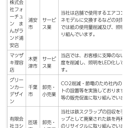
株式会
社フォ
当社は店舗で使用するエアコン
ーチュ
浦安
サービ
ネモデルに交換するなどの対策
ン ま
市
ス業
では紙の使用量削減及び、照明
んがラ
り組んでいます。
ンド浦
安店
マツザ
当店では、お客様に支障のない
木更
サービ
キ理容
度を削減し、照明をLED化して
津市
ス業
店
す。
グリー
CO2削減・節電のため社内のL
ンカ―
千葉
卸売・
トの設置等を実施しております
デザイ
市
小売業
等の販売促進に取り組んでいま
ン
当社は鉄スクラップの回収を手
有限会
ップとして廃棄された鉄を再利
匝瑳
卸売・
社ヨシ
のリサイクルに取り組んでいま