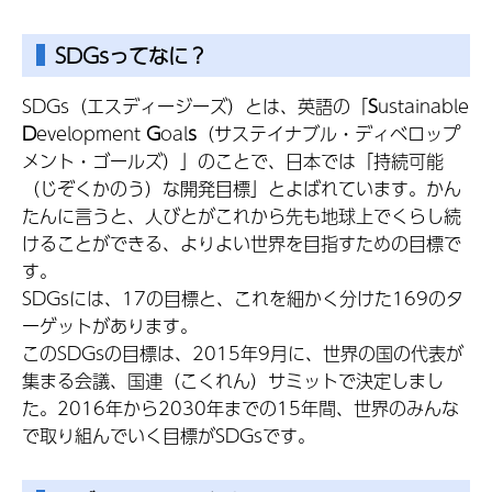
SDGsってなに？
SDGs（エスディージーズ）とは、英語の「
S
ustainable
D
evelopment
G
oal
s
（サステイナブル・ディベロップ
メント・ゴールズ）」のことで、日本では「持続可能
（じぞくかのう）な開発目標」とよばれています。かん
たんに言うと、人びとがこれから先も地球上でくらし続
けることができる、よりよい世界を目指すための目標で
す。
SDGsには、17の目標と、これを細かく分けた169のタ
ーゲットがあります。
このSDGsの目標は、2015年9月に、世界の国の代表が
集まる会議、国連（こくれん）サミットで決定しまし
た。2016年から2030年までの15年間、世界のみんな
で取り組んでいく目標がSDGsです。