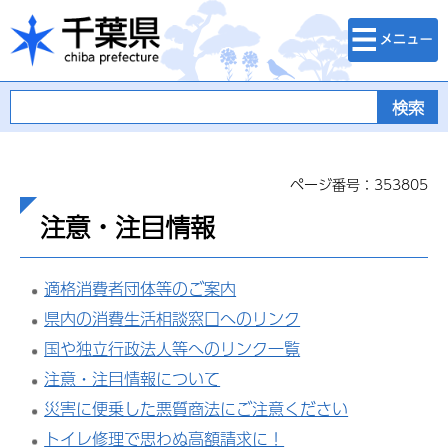
検索・メニュ
千葉県
ー
ページ番号：353805
注意・注目情報
適格消費者団体等のご案内
県内の消費生活相談窓口へのリンク
国や独立行政法人等へのリンク一覧
注意・注目情報について
災害に便乗した悪質商法にご注意ください
トイレ修理で思わぬ高額請求に！