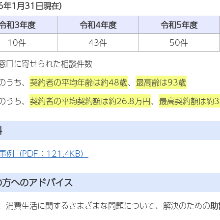
6年1月31日現在）
令和3年度
令和4年度
令和5年度
10件
43件
50件
窓口に寄せられた相談件数
のうち、
契約者の平均年齢は約48歳
、
最高齢は93歳
のうち、
契約者の平均契約額は約26.8万円
、
最高契約額は約3
料
例（PDF：121.4KB）
の方へのアドバイス
、消費生活に関するさまざまな問題について、解決のための
助