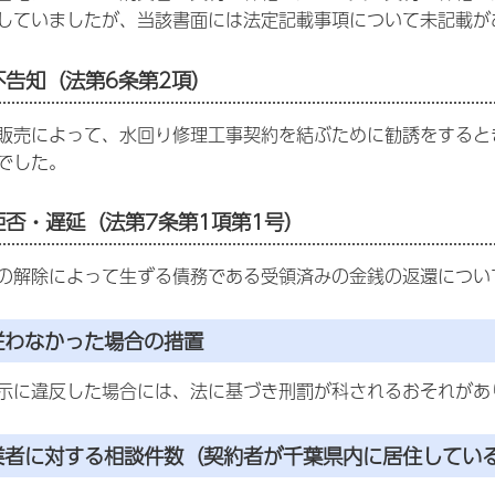
していましたが、当該書面には法定記載事項について未記載が
項不告知（法第6条第2項）
販売によって、水回り修理工事契約を結ぶために勧誘をすると
でした。
行拒否・遅延（法第7条第1項第1号）
の解除によって生ずる債務である受領済みの金銭の返還につい
従わなかった場合の措置
示に違反した場合には、法に基づき刑罰が科されるおそれがあ
事業者に対する相談件数（契約者が千葉県内に居住してい