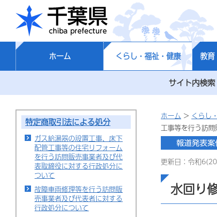
千葉県
ホーム
くらし・福祉・健康
教育
サイト内検索
ホーム
>
くらし
特定商取引法による処分
工事等を行う訪問
ガス給湯器の設置工事、床下
配管工事等の住宅リフォーム
を行う訪問販売事業者及び代
更新日：令和6(20
表取締役に対する行政処分に
ついて
水回り
故障車両修理等を行う訪問販
売事業者及び代表者に対する
行政処分について