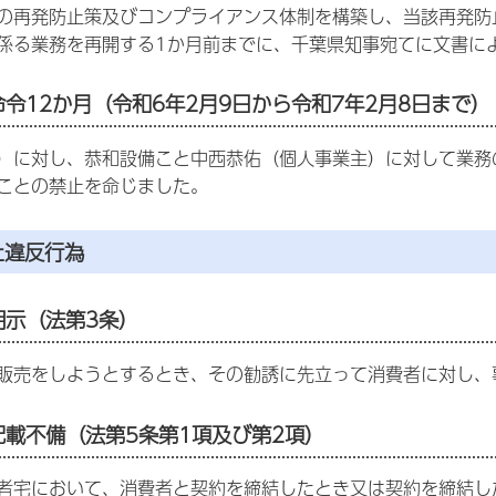
の再発防止策及びコンプライアンス体制を構築し、当該再発防
係る業務を再開する1か月前までに、千葉県知事宛てに文書に
命令12か月（令和6年2月9日から令和7年2月8日まで）
）に対し、恭和設備こと中西恭佑（個人事業主）に対して業務
ことの禁止を命じました。
た違反行為
明示（法第3条）
販売をしようとするとき、その勧誘に先立って消費者に対し、
面記載不備（法第5条第1項及び第2項）
者宅において、消費者と契約を締結したとき又は契約を締結し