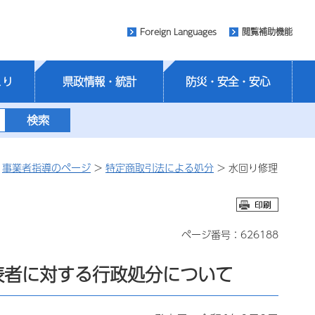
Foreign Languages
閲覧補助機能
くり
県政情報・統計
防災・安全・安心
>
事業者指導のページ
>
特定商取引法による処分
> 水回り修理
ページ番号：626188
表者に対する行政処分について