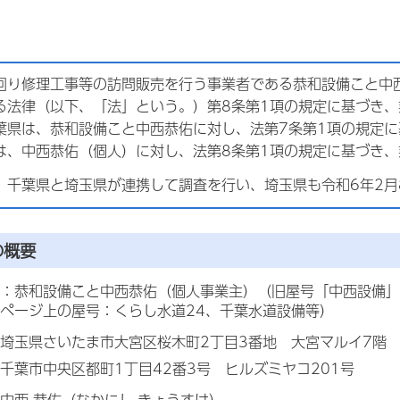
回り修理工事等の訪問販売を行う事業者である恭和設備こと中西
る法律（以下、「法」という。）第8条第1項の規定に基づき、
葉県は、恭和設備こと中西恭佑に対し、法第7条第1項の規定
は、中西恭佑（個人）に対し、法第8条第1項の規定に基づき、
、千葉県と埼玉県が連携して調査を行い、埼玉県も令和6年2月
の概要
：恭和設備こと中西恭佑（個人事業主）（旧屋号「中西設備」
ページ上の屋号：くらし水道24、千葉水道設備等）
埼玉県さいたま市大宮区桜木町2丁目3番地 大宮マルイ7階
千葉市中央区都町1丁目42番3号 ヒルズミヤコ201号
中西 恭佑（なかにし きょうすけ）