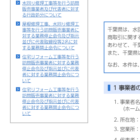
水回り修理工事等を行う訪問
販売事業者及び代表者に対す
る行政処分について
屋根修理工事、水回り修理工
千葉県は、水
事等を行う訪問販売事業者に
対する業務停止命令及び指示
商取引に関す
並びに代表取締役等2名に対
あわせて、千
する業務禁止命令について
また、千葉県
住宅リフォーム工事等を行う
訪問販売事業者に対する業務
なお、本件は
停止命令及び指示並びに代表
者に対する業務禁止命令につ
いて
1 事業者
住宅リフォーム工事等を行う
訪問販売事業者に対する業務
停止命令及び指示並びに代表
事業者名
者に対する業務禁止命令につ
（ホーム
いて
所在地：
営業所：
代表者：