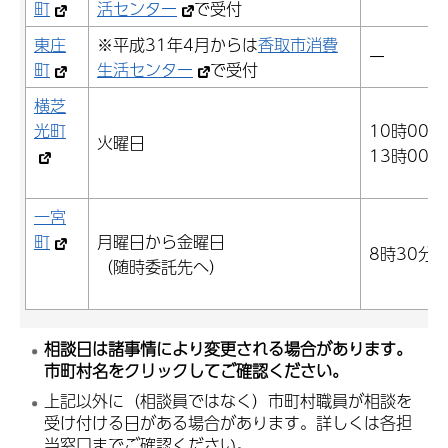
町
活センター
で受付
東庄
※平成31年4月からは
香取市消費
ー
町
生活センター
で受付
横芝
光町
10時00分
火曜日
13時00分
一宮
町
月曜日から金曜日
8時30分
（随時委託先へ）
相談日は諸事情により変更される場合があります。
市町村名をクリックしてご確認ください。
上記以外に（相談員ではなく）市町村職員が相談を
受け付ける日がある場合があります。詳しくは各担
当窓口までご確認ください。