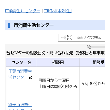
市消費生活センター
｜
市町村相談窓口
市消費生活センター
画面サイズで表示
各センターの相談日時・問い合わせ先（祝休日と年末年始
センター名
相談日
相談受付
千葉市消費生
活センター
月曜日から土曜日
9時00分から1
土曜日は電話相談のみ
銚子市消費生