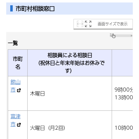
市町村相談窓口
画面サイズで表示
一覧
相談員による相談日
市町
（祝休日と年末年始はお休みで
受
名
す）
館山
市
9時00分
木曜日
13時00分
富津
市
火曜日（月2回）
10時00分