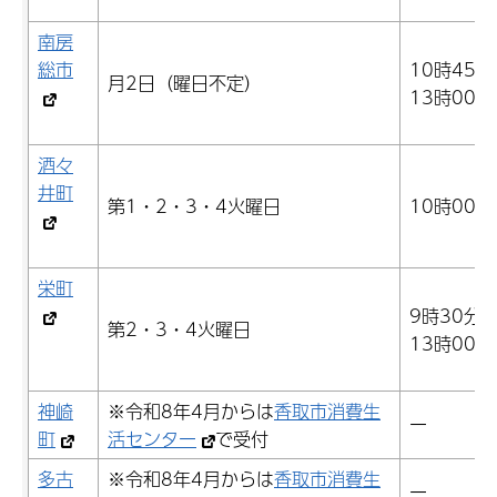
南房
総市
10時45分
月2日（曜日不定）
13時00分
酒々
井町
第1・2・3・4火曜日
10時00分
栄町
9時30分
第2・3・4火曜日
13時00分
神崎
※令和8年4月からは
香取市消費生
ー
町
活センター
で受付
多古
※令和8年4月からは
香取市消費生
ー