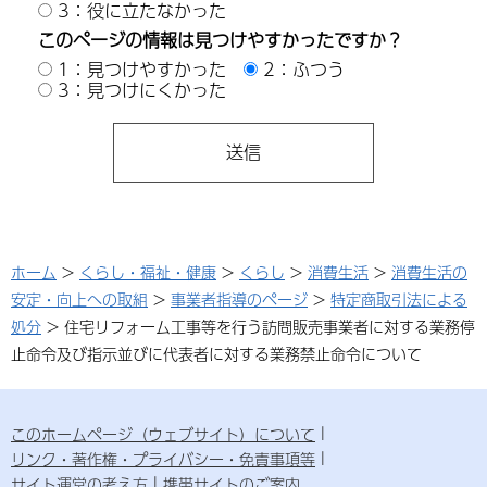
3：役に立たなかった
このページの情報は見つけやすかったですか？
1：見つけやすかった
2：ふつう
3：見つけにくかった
ホーム
>
くらし・福祉・健康
>
くらし
>
消費生活
>
消費生活の
安定・向上への取組
>
事業者指導のページ
>
特定商取引法による
処分
> 住宅リフォーム工事等を行う訪問販売事業者に対する業務停
止命令及び指示並びに代表者に対する業務禁止命令について
このホームページ（ウェブサイト）について
リンク・著作権・プライバシー・免責事項等
サイト運営の考え方
携帯サイトのご案内