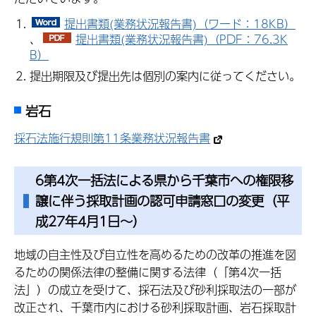
提出書類(業務状況報告書)（ワード：18KB）
、
提出書類(業務状況報告書)（PDF：76.3K
B）
提出期限及び提出先は個別の案内に従ってください。
岩石
採石法施行規則第11条業務状況報告書
6第4次一括法
による県から千葉市への権限移
譲に伴う採取計画の認可申請窓口の変更（平
成27年4月1日～）
地域の自主性及び自立性を高めるための改革の推進を図
るための関係法律の整備に関する法律（「第4次一括
法」）の成立を受けて、採石法及び砂利採取法の一部が
改正され、千葉市内における砂利採取計画、岩石採取計