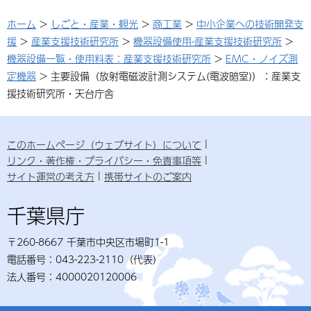
ホーム
>
しごと・産業・観光
>
商工業
>
中小企業への技術開発支
援
>
産業支援技術研究所
>
機器設備使用-産業支援技術研究所
>
機器設備一覧・使用料表：産業支援技術研究所
>
EMC・ノイズ測
定機器
> 主要設備（放射電磁波計測システム(電波暗室)）：産業支
援技術研究所・天台庁舎
このホームページ（ウェブサイト）について
リンク・著作権・プライバシー・免責事項等
サイト運営の考え方
携帯サイトのご案内
千葉県庁
〒260-8667 千葉市中央区市場町1-1
電話番号：043-223-2110（代表）
法人番号：4000020120006