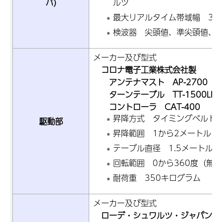
バ)
ルツ
最大リアルタイム帯域幅 35
検波器 尖頭値、準尖頭値、実効
メーカー及び型式
コロナ電子工業株式会社製
アンテナマスト AP-2700
ターンテーブル TT-1500LP
コントローラ CAT-400
昇降方式 タイミングベルト
駆動部
昇降範囲 1から2メートル
テーブル直径 1.5メートル
回転範囲 0から360度（無
耐荷重 350キログラム
メーカー及び型式
ローデ・シュワルツ・ジャパン株