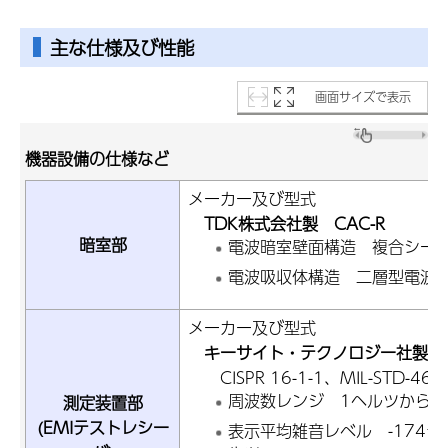
主な仕様及び性能
画面サイズで表示
機器設備の仕様など
メーカー及び型式
TDK株式会社製 CAC-R
暗室部
電波暗室壁面構造 複合シー
電波吸収体構造 二層型電波
メーカー及び型式
キーサイト・テクノロジー社製 N90
CISPR 16-1-1、MIL-STD-4
周波数レンジ 1ヘルツから8
測定装置部
(EMIテストレシー
表示平均雑音レベル -174