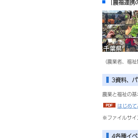
「農福連携
（農業者、福祉
3資料、
農業と福祉の基
はじめて
※ファイルサイ
4各種イ