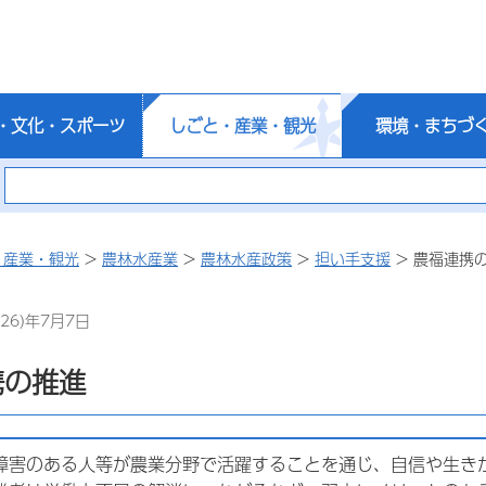
・文化・スポーツ
しごと・産業・観光
環境・まちづ
・産業・観光
>
農林水産業
>
農林水産政策
>
担い手支援
> 農福連携
26)年7月7日
携の推進
障害のある人等が農業分野で活躍することを通じ、自信や生き