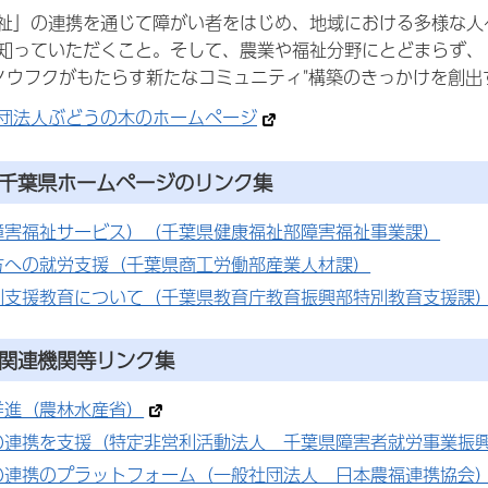
祉」の連携を通じて障がい者をはじめ、地域における多様な人々
知っていただくこと。そして、農業や福祉分野にとどまらず、
"ノウフクがもたらす新たなコミュニティ"構築のきっかけを創
団法人ぶどうの木のホームページ
る千葉県ホームページのリンク集
障害福祉サービス）（千葉県健康福祉部障害福祉事業課）
方への就労支援（千葉県商工労働部産業人材課）
別支援教育について（千葉県教育庁教育振興部特別教育支援課
携関連機関等リンク集
推進（農林水産省）
の連携を支援（特定非営利活動法人 千葉県障害者就労事業振
の連携のプラットフォーム（一般社団法人 日本農福連携協会