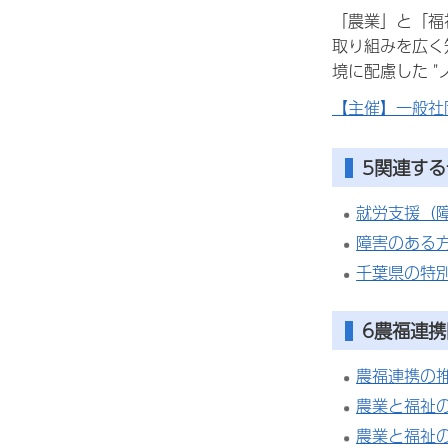
「農業」と「福
取り組みを広く
境に配慮した 
【主催】一般社
5関連す
就労支援（
障害のある
千葉県の特
6農福連
農福連携の
農業と福祉
農業と福祉