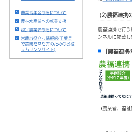
ー
農業者年金制度について
(2)農福連携
農林水産業への就業支援
農福連携で行う
認定農業者制度について
ンネルに掲載し
営農お役立ち情報館(千葉県
で農業を営む方のためのお役
立ちリンクサイト)
「農福連携
（農業者、福祉