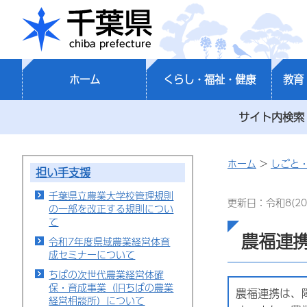
千葉県
ホーム
くらし・福祉・健康
教育
サイト内検索
ホーム
>
しごと
担い手支援
千葉県立農業大学校管理規則
更新日：令和8(20
の一部を改正する規則につい
て
農福連
令和7年度県域農業経営体育
成セミナーについて
ちばの次世代農業経営体確
保・育成事業（旧ちばの農業
農福連携は、
経営相談所）について