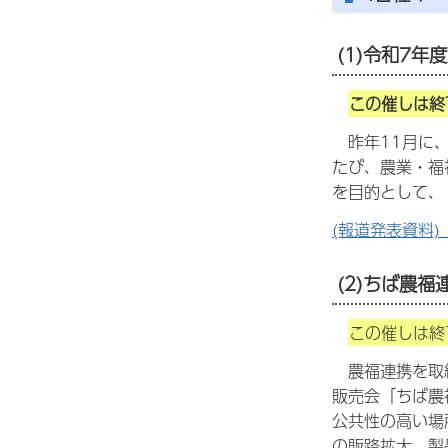
(1)令和7年
この催しは終
昨年11月に、
たび、農業・福
を目的として、
(報道発表資料
(2)ちば農福
この催しは終
農福連携を取組
販売会「ちば農
公共性の高い場
の販路拡大、製