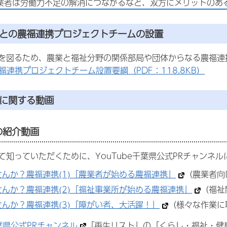
業者は労働力不足の解消につながるなど、双方にメリットのあ
関との農福連携プロジェクトチームの設置
を図るため、農業と福祉分野の関係部局や団体からなる
農福連
福連携プロジェクトチーム設置要綱（PDF：118.8KB）
携に関する動画
の紹介動画
て知っていただくために、YouTube千葉県公式PRチャンネ
んか？農福連携(1)「農業者が始める農福連携」
（農業者向
んか？農福連携(2)「福祉事業所が始める農福連携」
（福祉
んか？農福連携(3)「障がい者、大活躍！」
（様々な作業に
千葉県公式PRチャンネル
「再生リスト」の「くらし・福祉・健