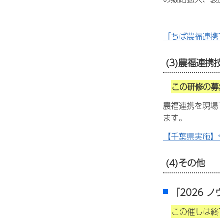
「ちば農福連携
(3)農福連
この研修の募
農福連携を現場
ます。
【千葉県実施】
(4)その他
「2026 
この催しは終