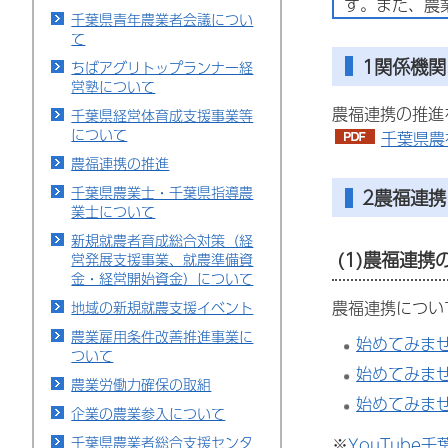
す。また、農
千葉県青年農業者会議につい
て
1関係機
ちばアグリトップランナー経
営塾について
農福連携の推進
千葉県経営体育成支援事業等
について
千葉県農
農福連携の推進
千葉県農業士・千葉県指導農
2農福連
業士について
新規就農者育成総合対策（経
(1)農福連携
営発展支援事業、就農準備資
金・経営開始資金）について
農福連携につい
地域の新規就農支援イベント
農業雇用条件改善推進事業に
始めてみませ
ついて
始めてみませ
農業労働力確保の取組
始めてみませ
企業の農業参入について
千葉県農業者総合支援センタ
※
YouTube