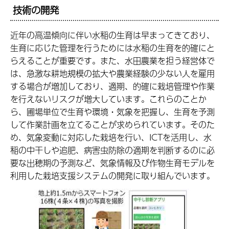
技術の開発
近年の高温傾向に伴い水稲の生育は早まってきており、
生育に応じた管理を行うためには水稲の生育を的確にと
らえることが重要です。また、水田農業を担う経営体で
は、急激な耕地規模の拡大や農業経験の少ない人を雇用
する場合が増加しており、適期、的確に栽培管理や作業
を行えないリスクが増大しています。これらのことか
ら、圃場単位で生育や環境・気象を把握し、生育を予測
して作業計画を立てることが求められています。そのた
め、気象変動に対応した栽培を行い、ICTを活用し、水
稲の中干しや追肥、病害虫防除の適期を判断するのに必
要な出穂期の予測など、気象情報及び作物生育モデルを
利用した栽培支援システムの開発に取り組んでいます。