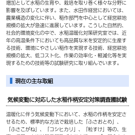
増加として水稲の生育や、栽培を取り巻く様々な分野に
影響を及ぼしています。また、水田作経営においては、
農業構造の変化に伴い、稲作部門を中心として経営耕地
規模の拡大が急速に進展しています。こうした自然的、
社会的環境変化の中で、水稲温暖化対策研究室では、近
年の高温条件下においても高品質な米を安定的に生産す
る技術、環境にやさしい稲作を実現する技術、経営耕地
規模の拡大、低コスト化、作業の効率化・軽減化等を実
現するための技術等の試験研究に取り組んでいます。
現在の主な取組
気候変動に対応した水稲作柄安定対策調査圃試験
温暖化に伴う気候変動下において、水稲の作柄を安定さ
せるため、標準的な方法で栽培した「ふさおとめ」、
「ふさこがね」、「コシヒカリ」、「粒すけ」等の、生