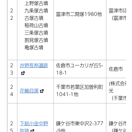
上野塚古墳
2
九条塚古墳
富津市ほ
富津市二間塚1980他
2
古塚古墳
（富津市
稲荷山古墳
三条塚古墳
割見塚古墳
亀塚古墳
2
井野長割遺跡
佐倉市ユーカリが丘5-
佐倉市
3
18-1
(株式会社)
2
千葉市若葉区加曽利町
花輪貝塚
光
4
1041-1他
（千葉市
2
下総小金中野
鎌ケ谷市東中沢2-377
鎌ケ谷市
5
牧跡
-9他
（鎌ケ谷