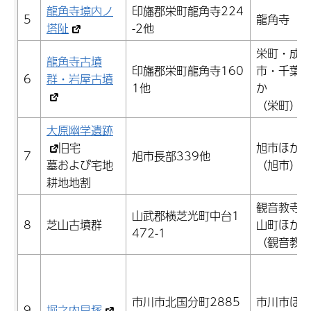
龍角寺境内ノ
印旛郡栄町龍角寺224
5
龍角寺
塔阯
-2他
栄町・成
龍角寺古墳
印旛郡栄町龍角寺160
市・千葉
6
群・岩屋古墳
1他
か
（栄町）
大原幽学遺跡
旧宅
旭市ほか
7
旭市長部339他
墓および宅地
（旭市）
耕地地割
観音教寺
山武郡横芝光町中台1
8
芝山古墳群
山町ほか
472-1
（観音教
市川市北国分町2885
市川市ほ
9
堀之内貝塚