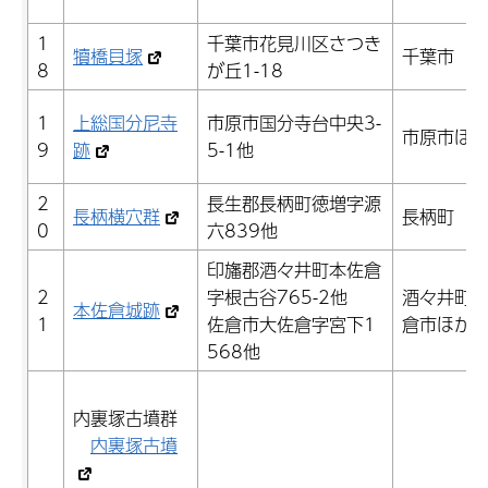
1
千葉市花見川区さつき
犢橋貝塚
千葉市
8
が丘1-18
1
上総国分尼寺
市原市国分寺台中央3-
市原市ほ
9
跡
5-1他
2
長生郡長柄町徳増字源
長柄横穴群
長柄町
0
六839他
印旛郡酒々井町本佐倉
2
字根古谷765-2他
酒々井町
本佐倉城跡
1
佐倉市大佐倉字宮下1
倉市ほか
568他
内裏塚古墳群
内裏塚古墳