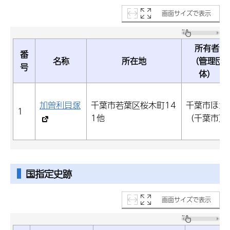
画面サイズで表示
所有者
番
名称
所在地
（管理団
号
体）
加曽利貝塚
千葉市若葉区桜木町14
千葉市ほか
1
1他
（千葉市）
国指定史跡
画面サイズで表示