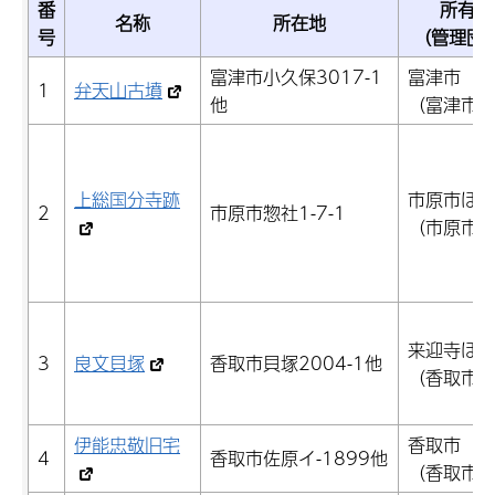
番
所有者
名称
所在地
号
（管理団
富津市小久保3017-1
富津市
1
弁天山古墳
他
（富津市
上総国分寺跡
市原市ほ
2
市原市惣社1-7-1
（市原市
来迎寺ほ
3
良文貝塚
香取市貝塚2004-1他
（香取市
伊能忠敬旧宅
香取市
4
香取市佐原イ-1899他
（香取市