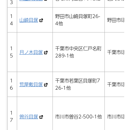
3
1
野田市山崎貝塚町26-
山崎貝塚
野田市ほ
4
4他
1
千葉市中央区仁戸名町
月ノ木貝塚
千葉市ほ
5
289-1他
1
千葉市若葉区貝塚町7
荒屋敷貝塚
千葉市ほ
6
26-1他
1
曽谷貝塚
市川市曽谷2-500-1他
市川市ほ
7