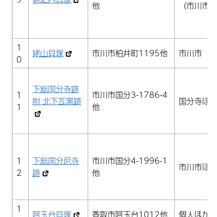
他
（市川市
1
姥山貝塚
市川市柏井町1195他
市川市
0
下総国分寺跡
1
市川市国分3-1786-4
附 北下瓦窯跡
国分寺ほ
1
他
1
下総国分尼寺
市川市国分4-1996-1
市川市ほ
2
跡
他
1
阿玉台貝塚
香取市阿玉台1012他
個人ほか