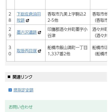
2
下総佐倉油田
香取市九美上字駒込2
香取市他
8
牧跡
2-5他
（香取市
2
印旛郡酒々井町墨字小
酒々井町
墨古沢遺跡
9
谷津
（酒々井
3
船橋市飯山満町一丁目
船橋市ほ
取掛西貝塚
0
1,337番2他
（船橋市
関連リンク
県指定史跡
お問い合わせ